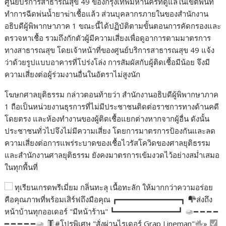
ศูนย์บริการสาธารณสุข 49 ของกรุงเทพมหานครที่ดูแลในเขตพื้นที่
ทำการฉีดพ่นน้ำยาฆ่าเชื้อแล้ว ส่วนบุคลากรภายในของสำนักงาน
อธิบดีผู้พิพากษาภาค 1 ขณะนี้ได้ปฏิบัติตามขั้นตอนการคัดกรองและ
ตรวจหาเชื้อ รวมถึงกักตัวผู้มีความเสี่ยงเพื่อดูอาการตามมาตรการ
ทางสาธารณสุข โดยเจ้าหน้าที่ของศูนย์บริการสาธารณสุข 49 แจ้ง
ว่าด้วยรูปแบบอาคารที่โปร่งโล่ง การสัมผัสกับผู้ติดเชื้อมีน้อย จึงมี
ความเสี่ยงต่อผู้ร่วมงานอื่นในอัตราไม่สูงนัก
โฆษกศาลยุติธรรม กล่าวตอนท้ายว่า สำนักงานอธิบดีผู้พิพากษาภาค
1 ถือเป็นหน่วยงานธุรการที่ไม่มีประชาชนติดต่อราชการทางด้านคดี
โดยตรง และห้องทำงานของผู้ติดเชื้อแยกต่างหากจากผู้อื่น ดังนั้น
ประชาชนทั่วไปจึงไม่มีความเสี่ยง โดยการมาตรการป้องกันและลด
ความเสี่ยงต่อการแพร่ระบาดของเชื้อไวรัสโควิดของศาลยุติธรรม
และสำนักงานศาลยุติธรรม ยังคงมาตรการเข้มงวดไว้อย่างสม่ำเสมอ
ในทุกพื้นที่
ทุเรียนเกรดพรีเมี่ยม กลิ่นทะลุ เนื้อทะลัก ให้มากกว่าความอร่อย
คือคุณภาพที่พร้อมเสิร์ฟถึงมือคุณ ┏━━━━━━━━━━━━━━┓
ส่งถึง
หน้าบ้านทุกออเดอร์ "มีหน้าร้าน" ┗━━━━━━━━━━━━━━┛
━ ━ ━ ━
━ ━ ━ ━ ━
#โปรพิเศษ "สั่งผ่านไรเดอร์ Grap Lineman"
»