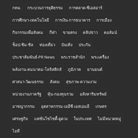
กทม.
กระบวนการยุติธรรม
การตลาด-ซีเอสอาร์
การศึกษา-เทคโนโลยี
การเงิน-การธนาคาร
การเมือง
กิจกรรมเพื่อสังคม
กีฬา
ขายตรง
คลิปข่าว
คอลัมน์
ช็อป-ชิม-ชิล
ท่องเที่ยว
บันเทิง
ประกัน
ประชาสัมพันธ์-PR News
พระราชสำนัก
พระเครื่อง
พลังงาน-คมนาคม-โลจิสติกส์
ภูมิภาค
ยานยนต์
ศาสนา-วัฒนธรรม
สังคม
สุขภาพ-ความงาม
หน่วยงานภาครัฐ
หุ้น-กองทุนรวม
อสังหาริมทรัพย์
อาชญากรรม
อุตสาหกรรม-เออีซี-เอสเอมอี
เกษตร
เศรษฐกิจ
แฟชั่นโซไซตี้-ดูดวง
ในประเทศ
ไม่มีหมวดหมู่
ไอที