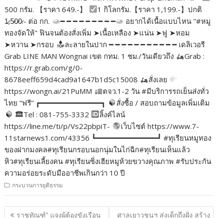
500 กรัม. 【ราคา 649.-】
1 กิโลกรัม.【ราคา 1,199.-】ปกติ
1̷,5̷0̷0̷.- ต่อ กก.
━ ━ ━ ━ ━ ━ ━ ━ ━
อยากได้เนื้อแบบไหน "#หมู
ทองจัดให้" ฟินจนต้องสั่งเพิ่ม ➤เนื้อเหลือง ➤แน่น ➤ฟู ➤หอม
➤หวาน ➤กรอบ
ละลายในปาก ━ ━ ━ ━ ━ ━ ━ ━ ━ ━ ━ เดลิเวอรี
Grab LINE MAN Wongnai เขต กทม. 1 ชม./วันเดียวถึง
Grab :
https://r.grab.com/g/0-
8678eeff659d4cad9a1647b1d5c15008
สั่งเลย
https://wongn.ai/21PuMM
ตจว.1-2 วัน #มีบริการรถเย็นส่งทั่ว
ไทย “ฟรี” ┏━━━━━━━━━━━━━━┓
สั่งซื้อ / สอบถามข้อมูลเพิ่มเติม
Tel : 081-755-3332
ลิ้งค์ไลน์
https://line.me/ti/p/Vs22pbpiT-
เว็บไซต์ https://www.7-
11starnews1.com/43356 ┗━━━━━━━━━━━━━━┛ #ทุเรียนหมูทอง
ของฝากมงคล#ทุเรียนกรอบนอกนุ่มในไก่ฉีก#ทุเรียนเห็นแล้ว
หิว#ทุเรียนเลี้ยงคน #ทุเรียนซิ่งเฮียหมูห้วยขวางคุณภาพ #รับประกัน
ความอร่อยระดับมืออาชีพเกินกว่า 10 ปี
กระบวนการยุติธรรม
แนะแนว
ราชทัณฑ์” แจงผู้ต้องขังเรือน
ศาลเยาวชนฯ ส่งเด็กถึงฝั่ง สร้าง