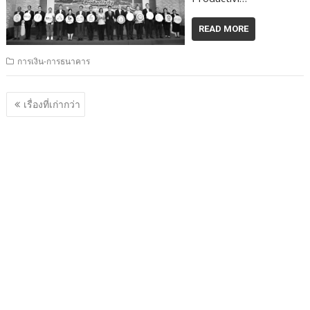
READ MORE
การเงิน-การธนาคาร
แนะแนว
เรื่องที่เก่ากว่า
เรื่อง