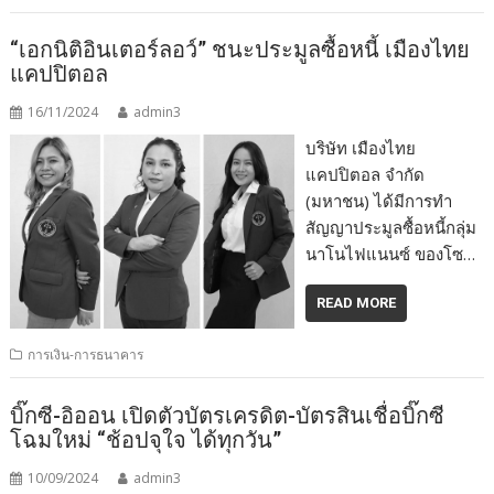
“เอกนิติอินเตอร์ลอว์” ชนะประมูลซื้อหนี้ เมืองไทย
แคปปิตอล
16/11/2024
admin3
บริษัท เมืองไทย
แคปปิตอล จำกัด
(มหาชน) ได้มีการทำ
สัญญาประมูลซื้อหนี้กลุ่ม
นาโนไฟแนนซ์ ของโซ…
READ MORE
การเงิน-การธนาคาร
บิ๊กซี-อิออน เปิดตัวบัตรเครดิต-บัตรสินเชื่อบิ๊กซี
โฉมใหม่ “ช้อปจุใจ ได้ทุกวัน”
10/09/2024
admin3