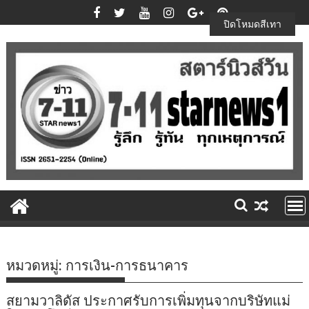
Skip
to
ปิดโหมดสีเทา
content
หมวดหมู่:
การเงิน-การธนาคาร
สยามวาลิดัส ประกาศรับการเพิ่มทุนจากบริษัทแม่