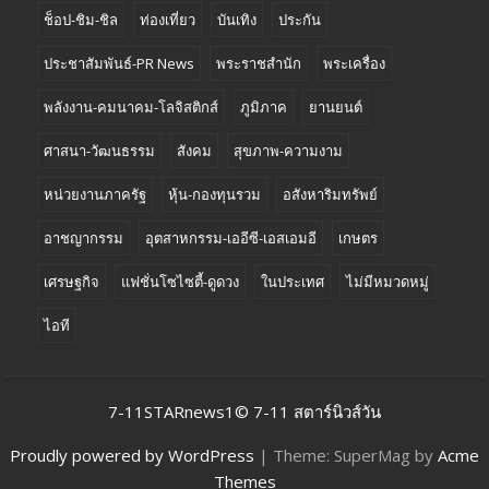
ช็อป-ชิม-ชิล
ท่องเที่ยว
บันเทิง
ประกัน
ประชาสัมพันธ์-PR News
พระราชสำนัก
พระเครื่อง
พลังงาน-คมนาคม-โลจิสติกส์
ภูมิภาค
ยานยนต์
ศาสนา-วัฒนธรรม
สังคม
สุขภาพ-ความงาม
หน่วยงานภาครัฐ
หุ้น-กองทุนรวม
อสังหาริมทรัพย์
อาชญากรรม
อุตสาหกรรม-เออีซี-เอสเอมอี
เกษตร
เศรษฐกิจ
แฟชั่นโซไซตี้-ดูดวง
ในประเทศ
ไม่มีหมวดหมู่
ไอที
7-11STARnews1© 7-11 สตาร์นิวส์วัน
Proudly powered by WordPress
|
Theme: SuperMag by
Acme
Themes