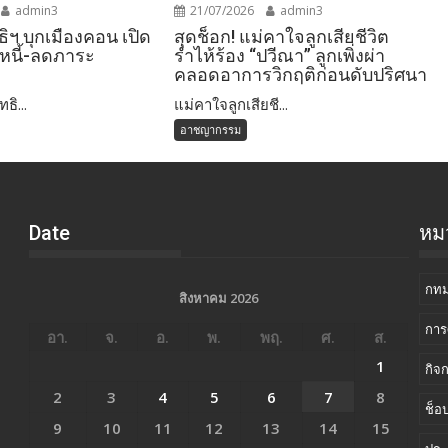
admin3
21/07/2026
admin3
ธิฯ บุกเมืองคอน เปิด
สุดช็อก! แม่คาใจลูกเสียชีวิต
หนี้-ลดภาระ
ร่ำไห้ร้อง “ปวีณา” ลูกเพิ่งผ่า
คลอดอาการวิกฤติก่อนดับปริศนา
ธิ...
แม่คาใจลูกเสียชี...
อาชญากรรม
Date
หมว
กทม
สิงหาคม 2026
การ
อา.
จ.
อ.
พ.
พฤ.
ศ.
ส.
1
กิจ
2
3
4
5
6
7
8
ช็อป
9
10
11
12
13
14
15