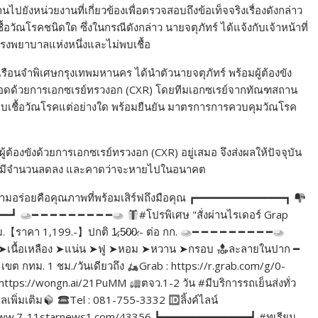
ยังหน่วยงานที่เกี่ยวข้องเพื่อตรวจสอบถึงข้อเท็จจริงเรื่องดังกล่าว
ื้อวัณโรคชนิดใด ซึ่งในกรณีดังกล่าว นายจตุภัทร์ ได้แจ้งกับเจ้าหน้าที่
่โรงพยาบาลแห่งหนึ่งและไม่พบเชื้อ
งเรือนจำพิเศษกรุงเทพมหานคร ได้นำตัวนายจตุภัทร์ พร้อมผู้ต้องขัง
อดด้วยการเอกซเรย์ทรวงอก (CXR) โดยทีมเอกซเรย์จากทัณฑสถาน
พบเชื้อวัณโรคแต่อย่างใด พร้อมยืนยัน มาตรการการควบคุมวัณโรค
้องขังด้วยการเอกซเรย์ทรวงอก (CXR) อยู่เสมอ จึงส่งผลให้ปัจจุบัน
านมีจำนวนลดลง และคาดว่าจะหายไปในอนาคต
่าความอร่อยคือคุณภาพที่พร้อมเสิร์ฟถึงมือคุณ ┏━━━━━━━━━━━━━━┓
━━━┛
━ ━ ━ ━ ━ ━ ━ ━ ━
#โปรพิเศษ "สั่งผ่านไรเดอร์ Grap
ม.【ราคา 1,199.-】ปกติ 1̷,5̷0̷0̷.- ต่อ กก.
━ ━ ━ ━ ━ ━ ━ ━ ━
ิ่ม ➤เนื้อเหลือง ➤แน่น ➤ฟู ➤หอม ➤หวาน ➤กรอบ
ละลายในปาก ━
เขต กทม. 1 ชม./วันเดียวถึง
Grab : https://r.grab.com/g/0-
https://wongn.ai/21PuMM
ตจว.1-2 วัน #มีบริการรถเย็นส่งทั่ว
ูลเพิ่มเติม
Tel : 081-755-3332
ลิ้งค์ไลน์
//www.7-11starnews1.com/43356 ┗━━━━━━━━━━━━━━┛ #ทุเรียน