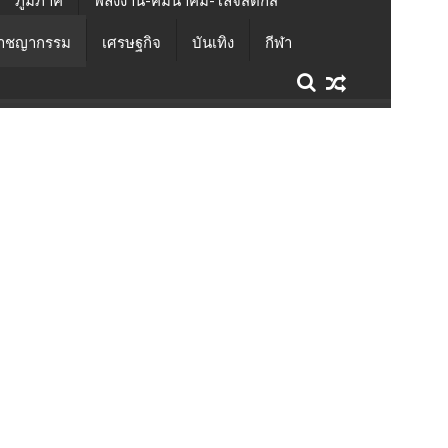
ภูมิภาค
พลังงาน-คมนาคม-โลจิสติกส์
าชญากรรม
เศรษฐกิจ
บันเทิง
กีฬา