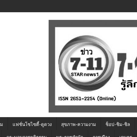
รม
แฟชั่นโซไซตี้-ดูดวง
สุขภาพ-ความงาม
ช็อป-ชิม-ชิล