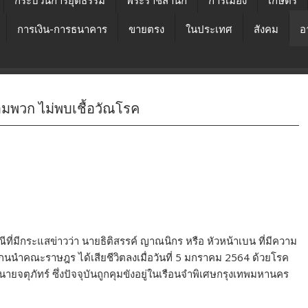
กระบวนการยุติธรรม
พระราชสำนัก
การเมือง
เกษตร
การเงิน-การธนาคาร
ขายตรง
ในประเทศ
สังคม
อ
อมพวก ไม่พบเชื้อวัณโรค
ณีที่มีกระแสข่าวว่า นายธิติสรรค์ ญาณนิกร หรือ หัวหน้าเบน ที่มีความ
 แกนนำคณะราษฎร ได้เสียชีวิตลงเมื่อวันที่ 5 มกราคม 2564 ด้วยโรค
ายจตุภัทร์ ซึ่งปัจจุบันถูกคุมขังอยู่ในเรือนจำพิเศษกรุงเทพมหานคร