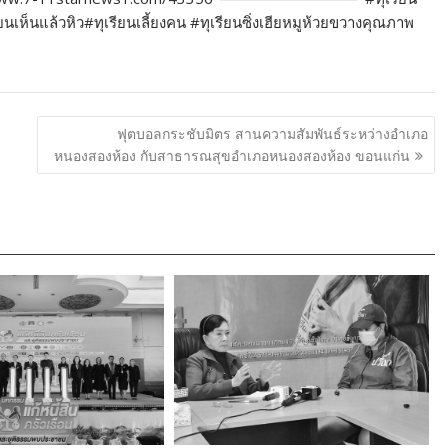
ห็นแล้วหิว#ทุเรียนเลี้ยงคน #ทุเรียนซิ่งเฮียหมูห้วยขวางคุณภาพ
ฟุตบอลกระชับมิตร สานความสัมพันธ์ระหว่างอำเภอ
หนองสองห้อง กับสาธารณสุขอำเภอหนองสองห้อง ขอนแก่น