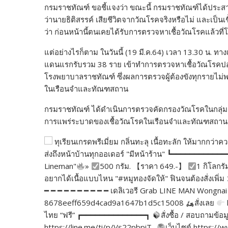
กรมราชทัณฑ์ ขอชี้แจงว่า ขณะนี้ กรมราชทัณฑ์ได้ประสานไป
ว่านายธิติสรรค์ เสียชีวิตจากวัณโรคจริงหรือไม่ และเป็นเช
ว่า ก่อนหน้านี้ตนเคยได้รับการตรวจหาเชื้อวัณโรคแล้วที
แต่อย่างไรก็ตาม ในวันนี้ (19 มี.ค.64) เวลา 13.30 น. ทา
แดนแรกรับรวม 38 ราย เข้าทำการตรวจหาเชื้อวัณโรคป
โรงพยาบาลราชทัณฑ์ ซึ่งผลการตรวจผู้ต้องขังทุกรายไม่
ในเรือนจำและทัณฑสถาน
กรมราชทัณฑ์ ได้ดำเนินการตรวจคัดกรองวัณโรคในกลุ่มผู้ต
การแพร่ระบาดของเชื้อวัณโรคในเรือนจำและทัณฑสถ
ทุเรียนเกรดพรีเมี่ยม กลิ่นทะลุ เนื้อทะลัก ให้มากกว
ส่งถึงหน้าบ้านทุกออเดอร์ "มีหน้าร้าน" ┗━━━━━━━━━━━
Lineman"
»
500 กรัม. 【ราคา 649.-】
1 กิโลกรั
อยากได้เนื้อแบบไหน "#หมูทองจัดให้" ฟินจนต้องสั่งเพ
━ ━ ━ ━ ━ ━ ━ ━ ━ ━ เดลิเวอรี Grab LINE MAN Wongnai 
8678eeff659d4cad9a1647b1d5c15008
สั่งเลย
ไทย “ฟรี” ┏━━━━━━━━━━━━━━┓
สั่งซื้อ / สอบถามข้อม
https://line.me/ti/p/Vs22pbpiT-
เว็บไซต์ https: