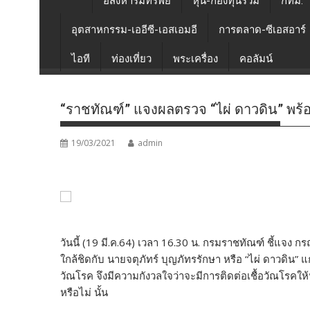
อสังหาริมทรัพย์
หุ้น-กองทุนรวม
กทม.
อุตสาหกรรม-เออีซี-เอสเอมอี
การตลาด-ซีเอสอาร์
ไอที
ท่องเที่ยว
พระเครื่อง
คอลัมน์
“ราชทัณฑ์” แจงผลตรวจ “ไผ่ ดาวดิน” พร้
19/03/2021
admin
วันนี้ (19 มี.ค.64) เวลา 16.30 น. กรมราชทัณฑ์ ชี้แจง กร
ใกล้ชิดกับ นายจตุภัทร์ บุญภัทรรักษา หรือ “ไผ่ ดาวดิน”
วัณโรค จึงมีความกังวลใจว่าจะมีการติดต่อเชื้อวัณโรคให้น
หรือไม่ นั้น