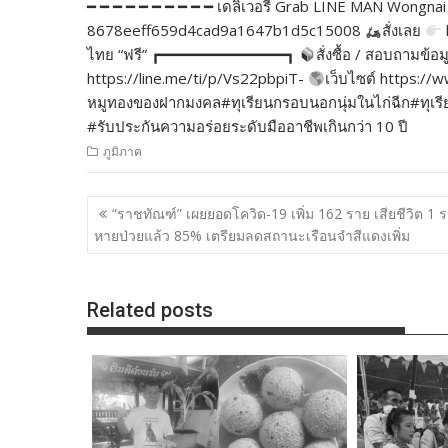
━ ━ ━ ━ ━ ━ ━ ━ ━ ━ เดลิเวอรี Grab LINE MAN Wongnai 
8678eeff659d4cad9a1647b1d5c15008
สั่งเลย
ไทย “ฟรี” ┏━━━━━━━━━━━━━━┓
สั่งซื้อ / สอบถามข้อม
https://line.me/ti/p/Vs22pbpiT-
เว็บไซต์ https:
หมูทองของฝากมงคล#ทุเรียนกรอบนอกนุ่มในไก่ฉีก#ทุเรียนเ
#รับประกันความอร่อยระดับมืออาชีพเกินกว่า 10 ปี
ภูมิภาค
แนะแนว
“ราชทัณฑ์” เผยยอดโควิด-19 เพิ่ม 162 ราย เสียชีวิต 1 
เรื่อง
หายป่วยแล้ว 85% เตรียมลดสถานะเรือนจำสีแดงเพิ่ม
Related posts