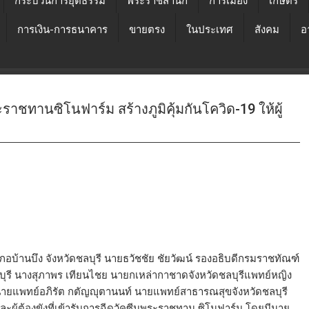
กระบวนการยุติธรรม
พระราชสำนัก
การเมือง
เกษตร
การเงิน-การธนาคาร
ขายตรง
ในประเทศ
สังคม
อ
าชทานซิโนฟาร์ม สร้างภูมิคุ้มกันโควิด-19 ให้ผู้
อำเภอบ้านบึง จังหวัดชลบุรี นายธวัชชัย ชัยวัฒน์ รองอธิบดีกรมราชทัณฑ์
ลบุรี นางสุภาพร เทียนไชย นายกเหล่ากาชาดจังหวัดชลบุรีแพทย์หญิง
ายแพทย์อภิรัต กตัญญุตานนท์ นายแพทย์สาธารณสุขจังหวัดชลบุรี
และผู้ต้องขังที่เข้ารับการฉีดวัคซีนพระราชทาน ซิโนฟาร์ม โดยมีนาย