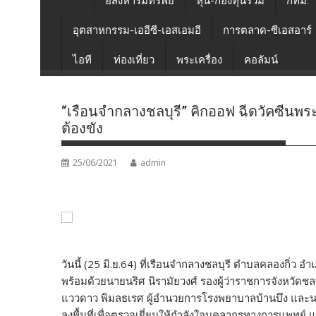
อสังหาริมทรัพย์
หุ้น-กองทุนรวม
กทม.
อุตสาหกรรม-เออีซี-เอสเอมอี
การตลาด-ซีเอสอาร์
ไอที
ท่องเที่ยว
พระเครื่อง
คอลัมน์
“เรือนจำกลางชลบุรี” คิกออฟ ฉีดวัคซีนพระร
ต้องขัง
25/06/2021
admin
วันนี้ (25 มิ.ย.64) ที่เรือนจำกลางชลบุรี ตำบลคลองกิ่ว 
พร้อมด้วยนายนริศ นิรามัยวงศ์ รองผู้ว่าราชการจังหวัดช
แววดาว พิมลธเรศ ผู้อำนวยการโรงพยาบาลบ้านบึง และน
ลงพื้นที่เพื่อตรวจเยี่ยมให้กำลังใจบุคลากรทางการแพทย์ 