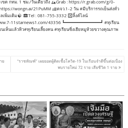
เขต กทม. 1 ชม./วันเดียวถึง
Grab : https://r.grab.com/g/0-
https://wongn.ai/21PuMM
ตจว.1-2 วัน #มีบริการรถเย็นส่งทั่ว
ูลเพิ่มเติม
Tel : 081-755-3332
ลิ้งค์ไลน์
//www.7-11starnews1.com/43356 ┗━━━━━━━━━━━━━━┛ #ทุเรียน
ห็นแล้วหิว#ทุเรียนเลี้ยงคน #ทุเรียนซิ่งเฮียหมูห้วยขวางคุณภาพ
ราย
“ราชทัณฑ์” เผยยอดผู้ติดเชื้อโควิด-19 ในเรือนจำดีขึ้นต่อเนื่อง
พบรายใหม่ 72 ราย เสียชีวิต 1 ราย