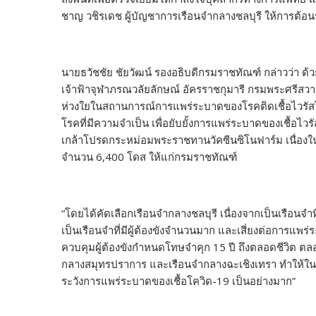
ชาญ วชิรเดช ผู้บัญชาการเรือนจำกลางชลบุรี ให้การต้อน
นายธวัชชัย ชัยวัฒน์ รองอธิบดีกรมราชทัณฑ์ กล่าวว่า ด
เจ้าฟ้าจุฬาภรณวลัยลักษณ์ อัครราชกุมารี กรมพระศรีสว
ห่วงใยในสถานการณ์การแพร่ระบาดของโรคติดเชื้อไวรั
โรคที่มีความจำเป็น เพื่อยับยั้งการแพร่ระบาดของเชื้อ
เกล้าโปรดกระหม่อมพระราชทานวัคซีนซิโนฟาร์ม เนื่อ
จำนวน 6,400 โดส ให้แก่กรมราชทัณฑ์
“โดยได้คัดเลือกเรือนจำกลางชลบุรี เนื่องจากเป็นเรือนจำที่อ
เป็นเรือนจำที่มีผู้ต้องขังจำนวนมาก และเสี่ยงต่อการแพร่
ควบคุมผู้ต้องขังกำหนดโทษจำคุก 15 ปี ถึงตลอดชีวิต ตลอด
กลางสมุทรปราการ และเรือนจำกลางฉะเชิงเทรา ทำให้ในปัจจ
ระวังการแพร่ระบาดของเชื้อโควิด-19 เป็นอย่างมาก”