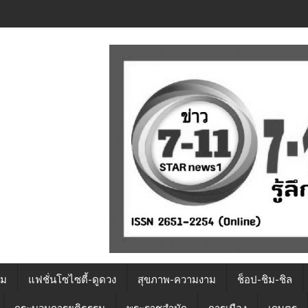
รม
แฟชั่นโซไซตี้-ดูดวง
สุขภาพ-ความงาม
ช็อป-ชิม-ชิล