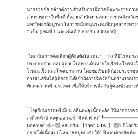
นายธวัชชัย กล่าวต่อว่า สำหรับการฉีดวัคซีนพระราชทานซิ
ส่วนราชการในพื้นที่ ทั้งจากสำนักงานเหล่ากาชาดจังหวั
มหาวิทยาลัยบูรพา ในการสนับสนุนระดมทีมบุคลากรทางการ
2 เข็ม (เข็มที่ 1 และเข็มที่ 2 ห่างกัน 4 สัปดาห์)
“โดยเป็นการคัดเลือกผู้ต้องขังในแดน 1 – 10 ที่มีโรคประจ
ประกอบด้วย กลุ่มผู้ป่วยโรคทางเดินหายใจเรื้อรัง โรคห
โรคมะเร็ง และโรคเบาหวาน โดยขอเรียนพี่น้องประชาช
การส่งเสริมให้ผู้ต้องขังได้เข้าถึงการฉีดวัคซีนอย่างรวด
ทัณฑสถานทั่วประเทศ เพื่อให้บริการฉีดกับผู้ต้องขังอย่า
ทุเรียนเกรดพรีเมี่ยม กลิ่นทะลุ เนื้อทะลัก ให้มากกว
ส่งถึงหน้าบ้านทุกออเดอร์ "มีหน้าร้าน" ┗━━━━━━━━━━━
Lineman"
»
500 กรัม. 【ราคา 649.-】
1 กิโลกรั
อยากได้เนื้อแบบไหน "#หมูทองจัดให้" ฟินจนต้องสั่งเพ