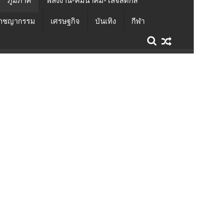
ภูมิภาค
พลังงาน-คมนาคม-โลจิสติกส์
าชญากรรม
เศรษฐกิจ
บันเทิง
กีฬา