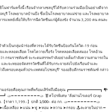
โนฟาร์มครั้งนี้ เรือนจำกลางชลบุรีได้รับความร่วมมือเป็นอย่างดีจาก
ดชลบุรี โรงพยาบาลบ้านบึง ซึ่งเป็นโรงพยาบาลแม่ข่าย และโรงพยาบาล
แพทย์เพื่อให้บริการฉีดวัคซีนแก่ผู้ต้องขัง จำนวน 3,200 คน คนละ
ำตัวเป็นกลุ่มนำร่องที่ควรจะได้รับวัคซีนป้องกันโควิด-19 ก่อน
ัวใจและหลอดเลือด โรคไตวายเรื้อรัง โรคหลอดเลือดสมอง โรคอ้วน
นว่า กรมราชทัณฑ์ จะระดมสรรพกำลังอย่างเต็มกำลังความสามารถใน
เร็ว และจะทยอยจัดสรรวัคซีนที่ได้รับกระจายส่งไปยังเรือนจำและ
งทั่วถึงครอบคลุมทั่วประเทศต่อไปชลบุรี” รองอธิบดีกรมราชทัณฑ์ กล่าว
่าความอร่อยคือคุณภาพที่พร้อมเสิร์ฟถึงมือคุณ ┏━━━━━━━━━━━━━━┓
━━━┛
━ ━ ━ ━ ━ ━ ━ ━ ━
#โปรพิเศษ "สั่งผ่านไรเดอร์ Grap
ม.【ราคา 1,199.-】ปกติ 1̷,5̷0̷0̷.- ต่อ กก.
━ ━ ━ ━ ━ ━ ━ ━ ━
ิ่ม ➤เนื้อเหลือง ➤แน่น ➤ฟู ➤หอม ➤หวาน ➤กรอบ
ละลายในปาก ━