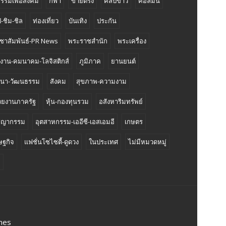
กรรมเพื่อสังคม
กีฬา
ขายตรง
คลิปข่าว
คอลัมน์
-ชิม-ชิล
ท่องเที่ยว
บันเทิง
ประกัน
ชาสัมพันธ์-PR News
พระราชสำนัก
พระเครื่อง
งงาน-คมนาคม-โลจิสติกส์
ภูมิภาค
ยานยนต์
นา-วัฒนธรรม
สังคม
สุขภาพ-ความงาม
วยงานภาครัฐ
หุ้น-กองทุนรวม
อสังหาริมทรัพย์
ชญากรรม
อุตสาหกรรม-เออีซี-เอสเอมอี
เกษตร
ษฐกิจ
แฟชั่นโซไซตี้-ดูดวง
ในประเทศ
ไม่มีหมวดหมู่
ี
mes