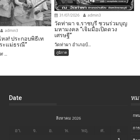
31/07/2026
admin3
วัดท่าผา จ.ราชบุรี ชวนร่วมบุญ
มหามงคล “เจิมมือเปิดดวง
admin3
เศรษฐี”
ไหล! ประกอบพิธีเท
วัดท่าผา อำเภอบ้...
ระแม่ธรณี”
ภูมิภาค
 ...
Date
หมว
กทม
สิงหาคม 2026
การ
อา.
จ.
อ.
พ.
พฤ.
ศ.
ส.
1