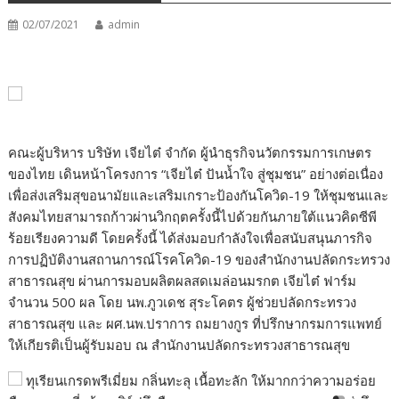
02/07/2021
admin
คณะผู้บริหาร บริษัท เจียไต๋ จำกัด ผู้นำธุรกิจนวัตกรรมการเกษตร
ของไทย เดินหน้าโครงการ “เจียไต๋ ปันน้ำใจ สู่ชุมชน” อย่างต่อเนื่อง
เพื่อส่งเสริมสุขอนามัยและเสริมเกราะป้องกันโควิด-19 ให้ชุมชนและ
สังคมไทยสามารถก้าวผ่านวิกฤตครั้งนี้ไปด้วยกันภายใต้แนวคิดซีพี
ร้อยเรียงความดี โดยครั้งนี้ ได้ส่งมอบกำลังใจเพื่อสนับสนุนภารกิจ
การปฏิบัติงานสถานการณ์โรคโควิด-19 ของสำนักงานปลัดกระทรวง
สาธารณสุข ผ่านการมอบผลิตผลสดเมล่อนมรกต เจียไต๋ ฟาร์ม
จำนวน 500 ผล โดย นพ.ภูวเดช สุระโคตร ผู้ช่วยปลัดกระทรวง
สาธารณสุข และ ผศ.นพ.ปราการ ถมยางกูร ที่ปรึกษากรมการแพทย์
ให้เกียรติเป็นผู้รับมอบ ณ สำนักงานปลัดกระทรวงสาธารณสุข
ทุเรียนเกรดพรีเมี่ยม กลิ่นทะลุ เนื้อทะลัก ให้มากกว่าความอร่อย