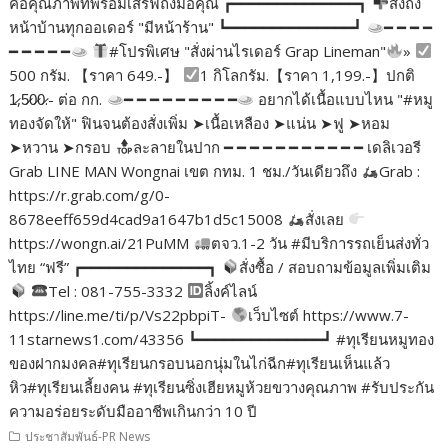
คือคุณภาพที่พร้อมเสิร์ฟถึงมือคุณ ┏━━━━━━━━━━━━━━┓
ส่งถึง
หน้าบ้านทุกออเดอร์ "มีหน้าร้าน" ┗━━━━━━━━━━━━━━┛
━ ━ ━ ━
━ ━ ━ ━ ━
#โปรพิเศษ "สั่งผ่านไรเดอร์ Grap Lineman"
»
500 กรัม. 【ราคา 649.-】
1 กิโลกรัม.【ราคา 1,199.-】ปกติ
1̷,5̷0̷0̷.- ต่อ กก.
━ ━ ━ ━ ━ ━ ━ ━ ━
อยากได้เนื้อแบบไหน "#หมู
ทองจัดให้" ฟินจนต้องสั่งเพิ่ม ➤เนื้อเหลือง ➤แน่น ➤ฟู ➤หอม
➤หวาน ➤กรอบ
ละลายในปาก ━ ━ ━ ━ ━ ━ ━ ━ ━ ━ ━ เดลิเวอรี
Grab LINE MAN Wongnai เขต กทม. 1 ชม./วันเดียวถึง
Grab :
https://r.grab.com/g/0-
8678eeff659d4cad9a1647b1d5c15008
สั่งเลย
https://wongn.ai/21PuMM
ตจว.1-2 วัน #มีบริการรถเย็นส่งทั่ว
ไทย “ฟรี” ┏━━━━━━━━━━━━━━┓
สั่งซื้อ / สอบถามข้อมูลเพิ่มเติม
Tel : 081-755-3332
ลิ้งค์ไลน์
https://line.me/ti/p/Vs22pbpiT-
เว็บไซต์ https://www.7-
11starnews1.com/43356 ┗━━━━━━━━━━━━━━┛ #ทุเรียนหมูทอง
ของฝากมงคล#ทุเรียนกรอบนอกนุ่มในไก่ฉีก#ทุเรียนเห็นแล้ว
หิว#ทุเรียนเลี้ยงคน #ทุเรียนซิ่งเฮียหมูห้วยขวางคุณภาพ #รับประกัน
ความอร่อยระดับมืออาชีพเกินกว่า 10 ปี
ประชาสัมพันธ์-PR News