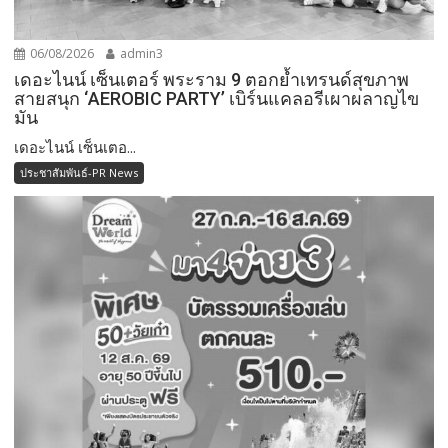
06/08/2026
admin3
เดอะไนน์ เซ็นเตอร์ พระราม 9 ตอกย้ำเทรนด์สุขภาพ
สายสนุก ‘AEROBIC PARTY’ เบิร์นแคลอรีเผาผลาญไข
มัน
เดอะไนน์ เซ็นเตอ...
ประชาสัมพันธ์-PR News