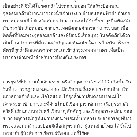
เป็นอย่างดี จึงได้โปรดเกล้าโปรดกระหม่อม ให้สร้างป้อมพระ
จุลจอมเกล้าบริเวณปากร่องน้ำเจ้าพระยา ตำบลแหลมฟ้าผ่า อำเภอ
พระสมุทรเจดีย์ จังหวัดสมุทรปราการ และได้จัดซื้ออาวุธปืนทันสมัย
เรียกว่า ปืนเสือหมอบ จากประเทศอังกฤษจำนวน 10 กระบอก เพื่อ
ติดตั้งที่ป้อมพระจุลจอมเกล้าและที่ป้อมผีเสื้อสมุทร ในอดีตถือได้ว่า
เป็นป้อมปราการที่มีความสำคัญและทันสมัย ในการป้องกัน อริราช
ศัตรูที่รุกล้ำดินแดนจากทางทะเลเข้าสู่กรุงเทพมหานคร เพื่อเป็น
ปราการด่านหน้าสำหรับการป้องกันประเทศ
การยุทธ์ที่ปากแม่น้ำเจ้าพระยาหรือวิกฤตการณ์ ร.ศ.112 เกิดขึ้น ใน
วันที่ 13 กรกฎาคม พ.ศ.2436 เมื่อเรือรบฝรั่งเศส ประกอบด้วย เรือ
แองคองสตังค์ และ เรือโคแมต ได้รุกล้ำผ่านสันดอนปากแม่น้ำ
เจ้าพระยาเข้ามา ขณะที่ฝ่ายไทยมีเรือมกุฎราชกุมาร เรือมูรธาวสิต
สวัสดิ์ เรือนฤเบนทร์บุตรี เรือหาญหักศัตรู และเรือทูลกระหม่อม จอด
ระวังเหตุการณ์อยู่ที่แนวป้องกัน พร้อมทั้งมีทหารประจำการอยู่ที่ป้อม
พระจุลจอมเกล้าและป้อมผีเสื้อสมุทร แม้ว่าผู้แทนฝ่ายไทย ได้ขึ้นไป
เจรจากับผู้บังคับการเรือรบฝรั่งเศส แต่ก็ไร้ผล