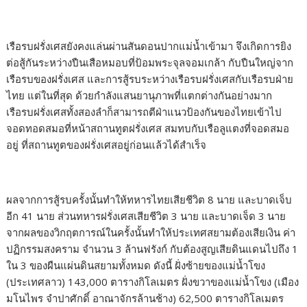
เรือรบฝรั่งเศสยังคงแล่นผ่านสันดอนปากแม่น้ำเข้ามา จึงเกิดการยิง
ต่อสู้กันระหว่างปืนเสือหมอบที่ป้อมพระจุลจอมเกล้า กับปืนใหญ่จาก
เรือรบของฝรั่งเศส และการสู้รบระหว่างเรือรบฝรั่งเศสกับเรือรบฝ่าย
ไทย แต่ในที่สุด ด้วยกำลังแสนยานุภาพที่แตกต่างกันอย่างมาก
เรือรบฝรั่งเศสทั้งสองลำก็สามารถตีฝ่าแนวป้องกันของไทยเข้าไป
จอดทอดสมอที่หน้าสถานทูตฝรั่งเศส สมทบกับเรือลูแตงที่จอดสมอ
อยู่ ที่สถานทูตของฝรั่งเศสอยู่ก่อนแล้วได้สำเร็จ
ผลจากการสู้รบครั้งนั้นทำให้ทหารไทยเสียชีวิต 8 นาย และบาดเจ็บ
อีก 41 นาย ส่วนทหารฝรั่งเศสเสียชีวิต 3 นาย และบาดเจ็ด 3 นาย
จากผลของวิกฤตการณ์ในครั้งนั้นทำให้ประเทศสยามต้องเสียเงิน ค่า
ปฏิกรรมสงคราม จำนวน 3 ล้านฟรังก์ กับต้องสูญเสียดินแดนไปถึง 1
ใน 3 ของผืนแผ่นดินสยามทั้งหมด ดังนี้ ฝั่งซ้ายของแม่น้ำโขง
(ประเทศลาว) 143,000 ตารางกิโลเมตร ฝั่งขวาของแม่น้ำโขง (เมือง
มโนไพร จำปาศักดิ์ อาณาจักรล้านช้าง) 62,500 ตารางกิโลเมตร