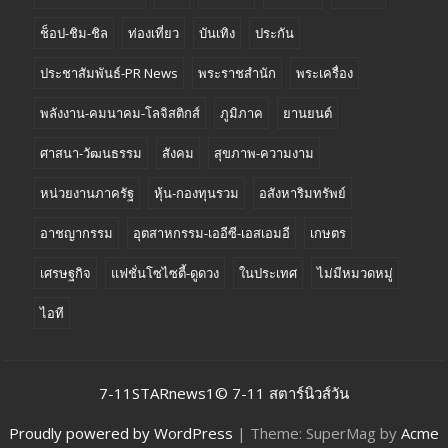
ช็อป-ชิม-ชิล
ท่องเที่ยว
บันเทิง
ประกัน
ประชาสัมพันธ์-PR News
พระราชสำนัก
พระเครื่อง
พลังงาน-คมนาคม-โลจิสติกส์
ภูมิภาค
ยานยนต์
ศาสนา-วัฒนธรรม
สังคม
สุขภาพ-ความงาม
หน่วยงานภาครัฐ
หุ้น-กองทุนรวม
อสังหาริมทรัพย์
อาชญากรรม
อุตสาหกรรม-เออีซี-เอสเอมอี
เกษตร
เศรษฐกิจ
แฟชั่นโซไซตี้-ดูดวง
ในประเทศ
ไม่มีหมวดหมู่
ไอที
7-11STARnews1© 7-11 สตาร์นิวส์วัน
Proudly powered by WordPress
|
Theme: SuperMag by
Acme