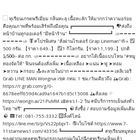
ทุเรียนเกรดพรีเมี่ยม กลิ่นทะลุ เนื้อทะลัก ให้มากกว่าความอร่อย
คือคุณภาพที่พร้อมเสิร์ฟถึงมือคุณ ┏━━━━━━━━━━━━━━┓
ส่งถึง
หน้าบ้านทุกออเดอร์ "มีหน้าร้าน" ┗━━━━━━━━━━━━━━┛
━ ━ ━ ━
━ ━ ━ ━ ━
#โปรพิเศษ "สั่งผ่านไรเดอร์ Grap Lineman"
»
500 กรัม. 【ราคา 649.-】
1 กิโลกรัม.【ราคา 1,199.-】ปกติ
1̷,5̷0̷0̷.- ต่อ กก.
━ ━ ━ ━ ━ ━ ━ ━ ━
อยากได้เนื้อแบบไหน "#หมู
ทองจัดให้" ฟินจนต้องสั่งเพิ่ม ➤เนื้อเหลือง ➤แน่น ➤ฟู ➤หอม
➤หวาน ➤กรอบ
ละลายในปาก ━ ━ ━ ━ ━ ━ ━ ━ ━ ━ ━ เดลิเวอรี
Grab LINE MAN Wongnai เขต กทม. 1 ชม./วันเดียวถึง
Grab :
https://r.grab.com/g/0-
8678eeff659d4cad9a1647b1d5c15008
สั่งเลย
https://wongn.ai/21PuMM
ตจว.1-2 วัน #มีบริการรถเย็นส่งทั่ว
ไทย “ฟรี” ┏━━━━━━━━━━━━━━┓
สั่งซื้อ / สอบถามข้อมูลเพิ่มเติม
Tel : 081-755-3332
ลิ้งค์ไลน์
https://line.me/ti/p/Vs22pbpiT-
เว็บไซต์ https://www.7-
11starnews1.com/43356 ┗━━━━━━━━━━━━━━┛ #ทุเรียนหมูทอง
ของฝากมงคล#ทุเรียนกรอบนอกนุ่มในไก่ฉีก#ทุเรียนเห็นแล้ว