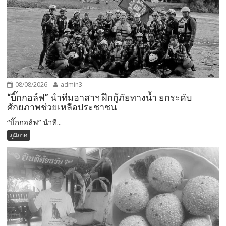
08/08/2026
admin3
“บิ๊กกอล์ฟ” นำทีมอาสาฯ ฝึกกู้ภัยทางน้ำ ยกระดับ
ศักยภาพช่วยเหลือประชาชน
“บิ๊กกอล์ฟ” นำที...
ภูมิภาค