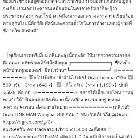
ของประชาชนอยู่ตลอดเวลา แล้วเราก็รีบแก้ไขป้องกันก่อนที่ปัญหา
จะเกิด เรามองประชาชนเหมือนคนในครอบครัวเราก็จะรู้ว่า
ประชาชนต้องการอะไรบ้าง เหมือนเราออกตรวจตราความเรียบร้อย
ควบคู่กันไป..นี่คือวิสัยทัศน์และความตั้งใจในการทำงานของผู้ชายที่
ชื่อ “ทวิช จันขันดี”
ทุเรียนเกรดพรีเมี่ยม กลิ่นทะลุ เนื้อทะลัก ให้มากกว่าความอร่อย
คือคุณภาพที่พร้อมเสิร์ฟถึงมือคุณ ┏━━━━━━━━━━━━━━┓
ส่งถึง
หน้าบ้านทุกออเดอร์ "มีหน้าร้าน" ┗━━━━━━━━━━━━━━┛
━ ━ ━ ━
━ ━ ━ ━ ━
#โปรพิเศษ "สั่งผ่านไรเดอร์ Grap Lineman"
»
500 กรัม. 【ราคา 649.-】
1 กิโลกรัม.【ราคา 1,199.-】ปกติ
1̷,5̷0̷0̷.- ต่อ กก.
━ ━ ━ ━ ━ ━ ━ ━ ━
อยากได้เนื้อแบบไหน "#หมู
ทองจัดให้" ฟินจนต้องสั่งเพิ่ม ➤เนื้อเหลือง ➤แน่น ➤ฟู ➤หอม
➤หวาน ➤กรอบ
ละลายในปาก ━ ━ ━ ━ ━ ━ ━ ━ ━ ━ ━ เดลิเวอรี
Grab LINE MAN Wongnai เขต กทม. 1 ชม./วันเดียวถึง
Grab :
https://r.grab.com/g/0-
8678eeff659d4cad9a1647b1d5c15008
สั่งเลย
https://wongn.ai/21PuMM
ตจว.1-2 วัน #มีบริการรถเย็นส่งทั่ว