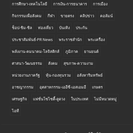
การศึกษา-เทคโนโลยี
การเงิน-การธนาคาร
การเมือง
กิจกรรมเพื่อสังคม
กีฬา
ขายตรง
คลิปข่าว
คอลัมน์
ช็อป-ชิม-ชิล
ท่องเที่ยว
บันเทิง
ประกัน
ประชาสัมพันธ์-PR News
พระราชสำนัก
พระเครื่อง
พลังงาน-คมนาคม-โลจิสติกส์
ภูมิภาค
ยานยนต์
ศาสนา-วัฒนธรรม
สังคม
สุขภาพ-ความงาม
หน่วยงานภาครัฐ
หุ้น-กองทุนรวม
อสังหาริมทรัพย์
อาชญากรรม
อุตสาหกรรม-เออีซี-เอสเอมอี
เกษตร
เศรษฐกิจ
แฟชั่นโซไซตี้-ดูดวง
ในประเทศ
ไม่มีหมวดหมู่
ไอที