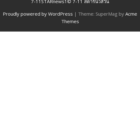
7-11STARnews1© 7-11 สตาร์นิวส์วัน
Proudly powered by WordPress
|
Theme: SuperMag by
Acme
Themes