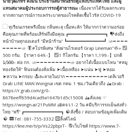
นายวุฒิภัทร คงมั่น ประธานสมาพันธ์รถตู้แห่งประเทศไทย และผู้
แทนสมาคมผู้ประกอบการรถตู้สาธารณะ
เนื่องจากได้รับผลกระทบ
จากสถานการณ์การแพร่ระบาดของโรคติดเชื้อไวรัส
COVID-19
ทุเรียนเกรดพรีเมี่ยม กลิ่นทะลุ เนื้อทะลัก ให้มากกว่าความอร่อย
คือคุณภาพที่พร้อมเสิร์ฟถึงมือคุณ ┏━━━━━━━━━━━━━━┓
ส่งถึง
หน้าบ้านทุกออเดอร์ "มีหน้าร้าน" ┗━━━━━━━━━━━━━━┛
━ ━ ━ ━
━ ━ ━ ━ ━
#โปรพิเศษ "สั่งผ่านไรเดอร์ Grap Lineman"
»
500 กรัม. 【ราคา 649.-】
1 กิโลกรัม.【ราคา 1,199.-】ปกติ
1̷,5̷0̷0̷.- ต่อ กก.
━ ━ ━ ━ ━ ━ ━ ━ ━
อยากได้เนื้อแบบไหน "#หมู
ทองจัดให้" ฟินจนต้องสั่งเพิ่ม ➤เนื้อเหลือง ➤แน่น ➤ฟู ➤หอม
➤หวาน ➤กรอบ
ละลายในปาก ━ ━ ━ ━ ━ ━ ━ ━ ━ ━ ━ เดลิเวอรี
Grab LINE MAN Wongnai เขต กทม. 1 ชม./วันเดียวถึง
Grab :
https://r.grab.com/g/0-
8678eeff659d4cad9a1647b1d5c15008
สั่งเลย
https://wongn.ai/21PuMM
ตจว.1-2 วัน #มีบริการรถเย็นส่งทั่ว
ไทย “ฟรี” ┏━━━━━━━━━━━━━━┓
สั่งซื้อ / สอบถามข้อมูลเพิ่มเติม
Tel : 081-755-3332
ลิ้งค์ไลน์
https://line.me/ti/p/Vs22pbpiT-
เว็บไซต์ https://www.7-