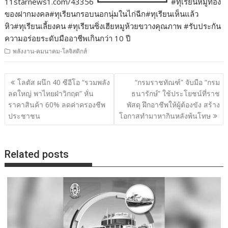
11starnews1.com/43356 ┗━━━━━━━━━━━━━━┛ #ทุเรียนหมูทอง
ของฝากมงคล#ทุเรียนกรอบนอกนุ่มในไก่ฉีก#ทุเรียนเห็นแล้ว
หิว#ทุเรียนเลี้ยงคน #ทุเรียนซิ่งเฮียหมูห้วยขวางคุณภาพ #รับประกัน
ความอร่อยระดับมืออาชีพเกินกว่า 10 ปี
พลังงาน-คมนาคม-โลจิสติกส์
แนะแนว
โลตัส ผนึก 40 ซีอีโอ “รวมพลัง
“กรมราชทัณฑ์” จับมือ “กรม
เรื่อง
ลดใหญ่ พาไทยฝ่าวิกฤต” หั่น
ธนารักษ์” ใช้ประโยชน์ที่ราช
ราคาสินค้า 60% ลดค่าครองชีพ
พัสดุ ฝึกอาชีพให้ผู้ต้องขัง สร้าง
ประชาชน
โอกาสทำมาหากินหลังพ้นโทษ
Related posts