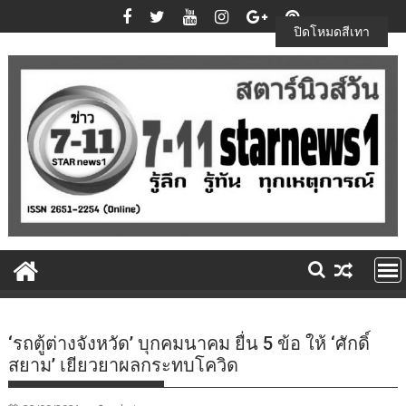
Skip
to
ปิดโหมดสีเทา
content
‘รถตู้ต่างจังหวัด’ บุกคมนาคม ยื่น 5 ข้อ ให้ ‘ศักดิ์
สยาม’ เยียวยาผลกระทบโควิด