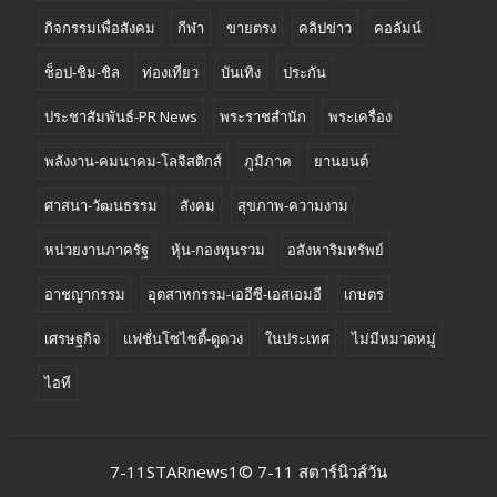
กิจกรรมเพื่อสังคม
กีฬา
ขายตรง
คลิปข่าว
คอลัมน์
ช็อป-ชิม-ชิล
ท่องเที่ยว
บันเทิง
ประกัน
ประชาสัมพันธ์-PR News
พระราชสำนัก
พระเครื่อง
พลังงาน-คมนาคม-โลจิสติกส์
ภูมิภาค
ยานยนต์
ศาสนา-วัฒนธรรม
สังคม
สุขภาพ-ความงาม
หน่วยงานภาครัฐ
หุ้น-กองทุนรวม
อสังหาริมทรัพย์
อาชญากรรม
อุตสาหกรรม-เออีซี-เอสเอมอี
เกษตร
เศรษฐกิจ
แฟชั่นโซไซตี้-ดูดวง
ในประเทศ
ไม่มีหมวดหมู่
ไอที
7-11STARnews1© 7-11 สตาร์นิวส์วัน