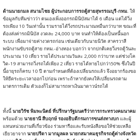
ด้านนายกมล สนามไชย ผู้ประกอบการรถตู้สายสุพรรณบุรี-กทม.
ให้
ข้อมูลกับทีมข่าวว่า ตนเองเพิ่งออกรถมินิบัสมาได้
6
เดือน แต่ได้วิ่ง
รถเพียง
10
วันเท่านั้น รวมรายได้วิ่งรถประมาณหมื่นกว่าบาท ขณะที่
ต้องส่งค่ารถมินิบัส งวดละ
24,000
บาท จนทำให้ต้องเป็นหนี้นอก
ระบบ เพื่อมาจ่ายค่างวดรถก่อน เช่นเดียวกับนายนิวัต สาครวาสี
พนักงานขับรถตู้สาย กทม.-อ่างทอง บอกว่า จากปกติเคยวิ่งรถตู้วันละ
ประมาณ
10
เที่ยว รายได้ประมาณวันละ
2,000
กว่าบาท แต่ช่วงโค
วิด-
19
สามารถวิ่งรถได้เพียง
2
เที่ยว รายได้หายไปกว่า
50%
ซึ่งในปี
นี้อายุรถก็ครบ
10
ปี ตามกำหนดที่ต้องเปลี่ยนรถแล้ว จึงอยากร้องขอ
ให้ยืดระยะเวลาออกไปก่อน เพราะถ้าหากยังคงให้เปลี่ยนรถตาม
มาตรการเดิม ตัวเองก็ไม่สามารถหาเงินมาดาวน์รถได้
ทั้งนี้
นายวิรัช พิมพะนิตย์ ที่ปรึกษารัฐมนตรีว่าการกระทรวงคมนาคม
พร้อมด้วย
นายธานี สืบฤกษ์ รองอธิบดีกรมการขนส่งทางบก
และผู้
แทนหน่วยงานที่เกี่ยวข้อง ร่วมหารือและรับหนังสือขอให้ช่วยเหลือ
เยียวยาจาก
นายปรีดา มากมูลผล นายกสมาคมธุรกิจรถตู้ต่างจังหวัด