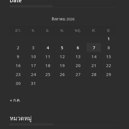
หมวดหมู่
กทม.
กระบวนการยุติธรรม
การตลาด-ซีเอสอาร์
การศึกษา-เทคโนโลยี
การเงิน-การธนาคาร
การเมือง
กิจกรรมเพื่อสังคม
กีฬา
ขายตรง
คลิปข่าว
คอลัมน์
ช็อป-ชิม-ชิล
ท่องเที่ยว
บันเทิง
ประกัน
ประชาสัมพันธ์-PR News
พระราชสำนัก
พระเครื่อง
พลังงาน-คมนาคม-โลจิสติกส์
ภูมิภาค
ยานยนต์
ศาสนา-วัฒนธรรม
สังคม
สุขภาพ-ความงาม
หน่วยงานภาครัฐ
หุ้น-กองทุนรวม
อสังหาริมทรัพย์
อาชญากรรม
อุตสาหกรรม-เออีซี-เอสเอมอี
เกษตร