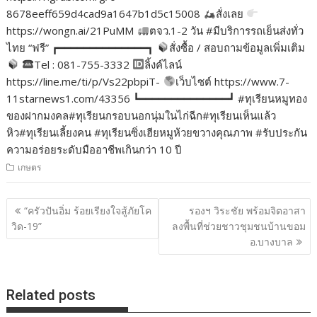
8678eeff659d4cad9a1647b1d5c15008
สั่งเลย
https://wongn.ai/21PuMM
ตจว.1-2 วัน #มีบริการรถเย็นส่งทั่ว
ไทย “ฟรี” ┏━━━━━━━━━━━━━━┓
สั่งซื้อ / สอบถามข้อมูลเพิ่มเติม
Tel : 081-755-3332
ลิ้งค์ไลน์
https://line.me/ti/p/Vs22pbpiT-
เว็บไซต์ https://www.7-
11starnews1.com/43356 ┗━━━━━━━━━━━━━━┛ #ทุเรียนหมูทอง
ของฝากมงคล#ทุเรียนกรอบนอกนุ่มในไก่ฉีก#ทุเรียนเห็นแล้ว
หิว#ทุเรียนเลี้ยงคน #ทุเรียนซิ่งเฮียหมูห้วยขวางคุณภาพ #รับประกัน
ความอร่อยระดับมืออาชีพเกินกว่า 10 ปี
เกษตร
แนะแนว
“ครัวปันอิ่ม ร้อยเรียงใจสู้ภัยโค
รองฯ วิระชัย พร้อมจิตอาสา
เรื่อง
วิด-19”
ลงพื้นที่ช่วยชาวชุมชนบ้านขอม
อ.บางบาล
Related posts