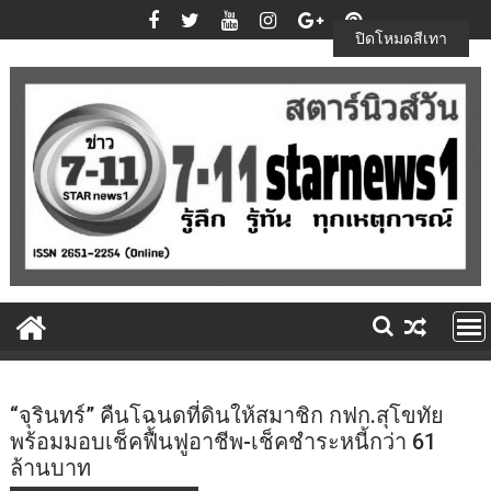
Skip
to
ปิดโหมดสีเทา
content
“จุรินทร์” คืนโฉนดที่ดินให้สมาชิก กฟก.สุโขทัย
พร้อมมอบเช็คฟื้นฟูอาชีพ-เช็คชำระหนี้กว่า 61
ล้านบาท