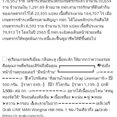
178,952 ราย ได้ชำระหนี้แทนให้กับเกษตรกรแล้ว จำนวน 30,654
ราย จำนวนเงิน 7,291.69 ล้านบาท กฟก.สามารถรักษาที่ดินทำกิน
ของเกษตรกรไว้ได้ 23,305 แปลง เนื้อที่ประมาณ 164,707 ไร่ เมื่อ
เกษตรกรชำระหนี้ครบตามสัญญา กฟก. ได้โอนหลักประกันคืนให้
เกษตรกรแล้ว 8,593 ราย จำนวน 9,769 แปลง เนื้อที่ประมาณ
79,913 ไร่ โดยในปี 2565 นี้ กฟก.จะยังคงเดินหน้าช่วยเหลือ
เกษตรกรให้หลุดพ้นภาระหนี้และฟื้นฟูอาชีพให้ดีขึ้นต่อไป
ทุเรียนเกรดพรีเมี่ยม กลิ่นทะลุ เนื้อทะลัก ให้มากกว่าความอร่อย
คือคุณภาพที่พร้อมเสิร์ฟถึงมือคุณ ┏━━━━━━━━━━━━━━┓
ส่งถึง
หน้าบ้านทุกออเดอร์ "มีหน้าร้าน" ┗━━━━━━━━━━━━━━┛
━ ━ ━ ━
━ ━ ━ ━ ━
#โปรพิเศษ "สั่งผ่านไรเดอร์ Grap Lineman"
»
500 กรัม. 【ราคา 649.-】
1 กิโลกรัม.【ราคา 1,199.-】ปกติ
1̷,5̷0̷0̷.- ต่อ กก.
━ ━ ━ ━ ━ ━ ━ ━ ━
อยากได้เนื้อแบบไหน "#หมู
ทองจัดให้" ฟินจนต้องสั่งเพิ่ม ➤เนื้อเหลือง ➤แน่น ➤ฟู ➤หอม
➤หวาน ➤กรอบ
ละลายในปาก ━ ━ ━ ━ ━ ━ ━ ━ ━ ━ ━ เดลิเวอรี
Grab LINE MAN Wongnai เขต กทม. 1 ชม./วันเดียวถึง
Grab :
https://r.grab.com/g/0-