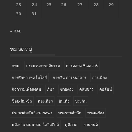
23
24
25
26
27
28
29
30
31
« ก.ค.
หมวดหมู่
กทม.
กระบวนการยุติธรรม
การตลาด-ซีเอสอาร์
การศึกษา-เทคโนโลยี
การเงิน-การธนาคาร
การเมือง
กิจกรรมเพื่อสังคม
กีฬา
ขายตรง
คลิปข่าว
คอลัมน์
ช็อป-ชิม-ชิล
ท่องเที่ยว
บันเทิง
ประกัน
ประชาสัมพันธ์-PR News
พระราชสำนัก
พระเครื่อง
พลังงาน-คมนาคม-โลจิสติกส์
ภูมิภาค
ยานยนต์