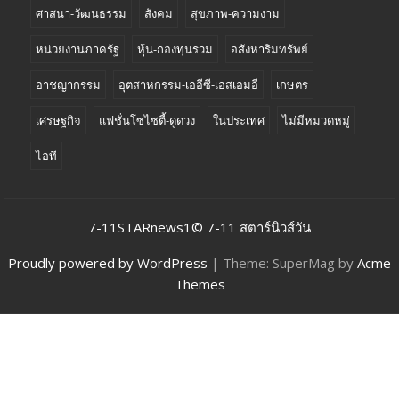
ศาสนา-วัฒนธรรม
สังคม
สุขภาพ-ความงาม
หน่วยงานภาครัฐ
หุ้น-กองทุนรวม
อสังหาริมทรัพย์
อาชญากรรม
อุตสาหกรรม-เออีซี-เอสเอมอี
เกษตร
เศรษฐกิจ
แฟชั่นโซไซตี้-ดูดวง
ในประเทศ
ไม่มีหมวดหมู่
ไอที
7-11STARnews1© 7-11 สตาร์นิวส์วัน
Proudly powered by WordPress
|
Theme: SuperMag by
Acme
Themes