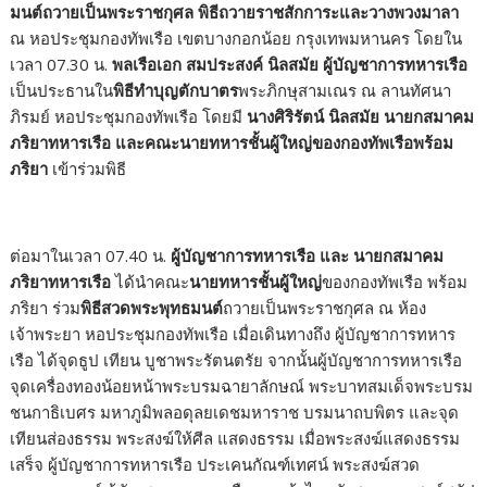
มนต์ถวายเป็นพระราชกุศล พิธีถวายราชสักการะและวางพวงมาลา
ณ หอประชุมกองทัพเรือ เขตบางกอกน้อย กรุงเทพมหานคร โดยใน
เวลา
07.30
น.
พลเรือเอก สมประสงค์ นิลสมัย ผู้บัญชาการทหารเรือ
เป็นประธานใน
พิธีทำบุญตักบาตร
พระภิกษุสามเณร ณ ลานทัศนา
ภิรมย์ หอประชุมกองทัพเรือ โดยมี
นางศิริรัตน์ นิลสมัย นายกสมาคม
ภริยาทหารเรือ และคณะนายทหารชั้นผู้ใหญ่ของกองทัพเรือพร้อม
ภริยา
เข้าร่วมพิธี
ต่อมาในเวลา
07.40
น.
ผู้บัญชาการทหารเรือ และ นายกสมาคม
ภริยาทหารเรือ
ได้นำคณะ
นายทหารชั้นผู้ใหญ่
ของกองทัพเรือ พร้อม
ภริยา ร่วม
พิธีสวดพระพุทธมนต์
ถวายเป็นพระราชกุศล ณ ห้อง
เจ้าพระยา หอประชุมกองทัพเรือ เมื่อเดินทางถึง ผู้บัญชาการทหาร
เรือ ได้จุดธูป เทียน บูชาพระรัตนตรัย จากนั้นผู้บัญชาการทหารเรือ
จุดเครื่องทองน้อยหน้าพระบรมฉายาลักษณ์ พระบาทสมเด็จพระบรม
ชนกาธิเบศร มหาภูมิพลอดุลยเดชมหาราช บรมนาถบพิตร และจุด
เทียนส่องธรรม พระสงฆ์ให้ศีล แสดงธรรม เมื่อพระสงฆ์แสดงธรรม
เสร็จ ผู้บัญชาการทหารเรือ ประเคนกัณฑ์เทศน์ พระสงฆ์สวด