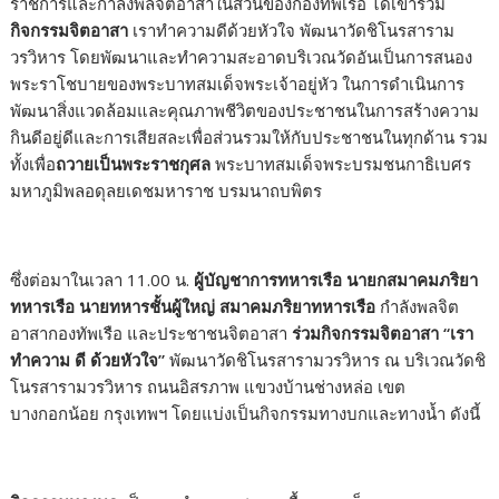
ราชการและกำลังพลจิตอาสาในส่วนของกองทัพเรือ ได้เข้าร่วม
กิจกรรมจิตอาสา
เราทำความดีด้วยหัวใจ พัฒนาวัดชิโนรสาราม
วรวิหาร โดยพัฒนาและทำความสะอาดบริเวณวัดอันเป็นการสนอง
พระราโชบายของพระบาทสมเด็จพระเจ้าอยู่หัว ในการดำเนินการ
พัฒนาสิ่งแวดล้อมและคุณภาพชีวิตของประชาชนในการสร้างความ
กินดีอยู่ดีและการเสียสละเพื่อส่วนรวมให้กับประชาชนในทุกด้าน รวม
ทั้งเพื่อ
ถวายเป็นพระราชกุศล
พระบาทสมเด็จพระบรมชนกาธิเบศร
มหาภูมิพลอดุลยเดชมหาราช บรมนาถบพิตร
ซึ่งต่อมาในเวลา
11.00
น.
ผู้บัญชาการทหารเรือ นายกสมาคมภริยา
ทหารเรือ นายทหารชั้นผู้ใหญ่ สมาคมภริยาทหารเรือ
กำลังพลจิต
อาสากองทัพเรือ และประชาชนจิตอาสา
ร่วมกิจกรรมจิตอาสา
“
เรา
ทำความ ดี ด้วยหัวใจ
”
พัฒนาวัดชิโนรสารามวรวิหาร ณ บริเวณวัดชิ
โนรสารามวรวิหาร ถนนอิสรภาพ แขวงบ้านช่างหล่อ เขต
บางกอกน้อย กรุงเทพฯ โดยแบ่งเป็นกิจกรรมทางบกและทางน้ำ ดังนี้