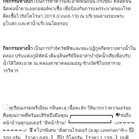
กิจกรรมทางบก
เป็นการทำความสะอาดพื้นถนน เก็บขยะ ตลอดจน
ฉีดพ่นน้ำยาแอลกอฮอล์ฆ่าเชื้อ เพื่อป้องกันการแพร่ระบาดของโรค
ติดเชื้อไวรัสโคโรน่า
2019 (Covid-19)
ณ บริเวณลานรอบพระ
อุโบสถ และท่าน้ำบริเวณโดยรอบ
กิจกรรมทางน้ำ
เป็นการกำจัดวัชพืชและขยะปฏิกูลกีดขวางทางน้ำใน
คลอง ปรับแต่งภูมิทัศน์ เติมจุลินทรีย์จิตอาสาบำบัดน้ำเสียเพื่อปรับ
น้ำให้ใสสะอาด ณ คลองสาขาคลองมอญ ข้างวัดชิโนรสาราม
วรวิหาร
ทุเรียนเกรดพรีเมี่ยม กลิ่นทะลุ เนื้อทะลัก ให้มากกว่าความอร่อย
คือคุณภาพที่พร้อมเสิร์ฟถึงมือคุณ ┏━━━━━━━━━━━━━━┓
ส่งถึง
หน้าบ้านทุกออเดอร์ "มีหน้าร้าน" ┗━━━━━━━━━━━━━━┛
━ ━ ━ ━
━ ━ ━ ━ ━
#โปรพิเศษ "สั่งผ่านไรเดอร์ Grap Lineman"
»
500 กรัม. 【ราคา 649.-】
1 กิโลกรัม.【ราคา 1,199.-】ปกติ