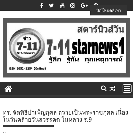
Skip
to
ปิดโหมดสีเทา
content
ทร. จัดพิธีบำเพ็ญกุศล ถวายเป็นพระราชกุศล เนื่อง
ในวันคล้ายวันสวรรคต ในหลวง ร.9