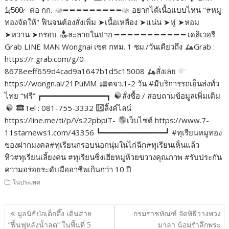
1̷,5̷0̷0̷.- ต่อ กก.
━ ━ ━ ━ ━ ━ ━ ━ ━
อยากได้เนื้อแบบไหน "#หมู
ทองจัดให้" ฟินจนต้องสั่งเพิ่ม ➤เนื้อเหลือง ➤แน่น ➤ฟู ➤หอม
➤หวาน ➤กรอบ
ละลายในปาก ━ ━ ━ ━ ━ ━ ━ ━ ━ ━ ━ เดลิเวอรี
Grab LINE MAN Wongnai เขต กทม. 1 ชม./วันเดียวถึง
Grab :
https://r.grab.com/g/0-
8678eeff659d4cad9a1647b1d5c15008
สั่งเลย
https://wongn.ai/21PuMM
ตจว.1-2 วัน #มีบริการรถเย็นส่งทั่ว
ไทย “ฟรี” ┏━━━━━━━━━━━━━━┓
สั่งซื้อ / สอบถามข้อมูลเพิ่มเติม
Tel : 081-755-3332
ลิ้งค์ไลน์
https://line.me/ti/p/Vs22pbpiT-
เว็บไซต์ https://www.7-
11starnews1.com/43356 ┗━━━━━━━━━━━━━━┛ #ทุเรียนหมูทอง
ของฝากมงคล#ทุเรียนกรอบนอกนุ่มในไก่ฉีก#ทุเรียนเห็นแล้ว
หิว#ทุเรียนเลี้ยงคน #ทุเรียนซิ่งเฮียหมูห้วยขวางคุณภาพ #รับประกัน
ความอร่อยระดับมืออาชีพเกินกว่า 10 ปี
ในประเทศ
แนะแนว
มูลนิธิป่อเต็กตึ๊ง เดินสาย
กรมราชทัณฑ์ จัดพิธีวางพวง
เรื่อง
“ฟื้นฟูหลังน้ำลด” ในพื้นที่ 5
มาลา น้อมรำลึกพระ