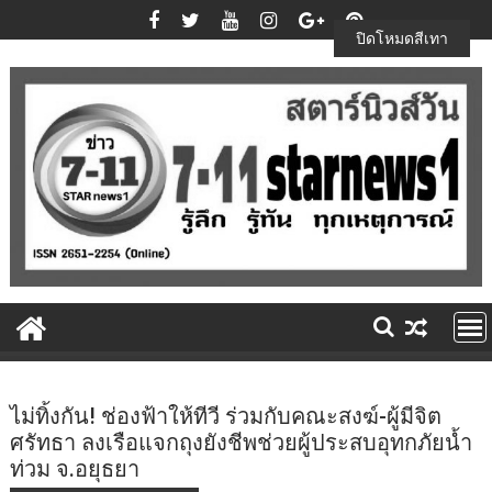
Skip
to
ปิดโหมดสีเทา
content
ไม่ทิ้งกัน! ช่องฟ้าให้ทีวี ร่วมกับคณะสงฆ์-ผู้มีจิต
ศรัทธา ลงเรือแจกถุงยังชีพช่วยผู้ประสบอุทกภัยน้ำ
ท่วม จ.อยุธยา