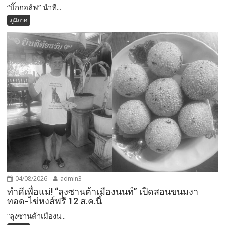
“บิ๊กกอล์ฟ” นำที...
ภูมิภาค
04/08/2026
admin3
ทำดีเพื่อแม่! “ลุงซานต้าเมืองนนท์” เปิดสอนขนมงา
ทอด-ไข่หงส์ฟรี 12 ส.ค.นี้
“ลุงซานต้าเมืองน...