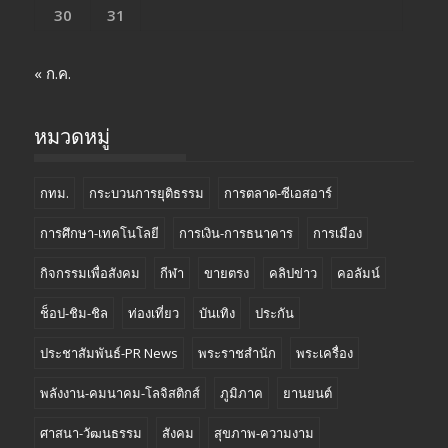
30
31
« ก.ค.
หมวดหมู่
กทม.
กระบวนการยุติธรรม
การตลาด-ซีเอสอาร์
การศึกษา-เทคโนโลยี
การเงิน-การธนาคาร
การเมือง
กิจกรรมเพื่อสังคม
กีฬา
ขายตรง
คลิปข่าว
คอลัมน์
ช็อป-ชิม-ชิล
ท่องเที่ยว
บันเทิง
ประกัน
ประชาสัมพันธ์-PR News
พระราชสำนัก
พระเครื่อง
พลังงาน-คมนาคม-โลจิสติกส์
ภูมิภาค
ยานยนต์
ศาสนา-วัฒนธรรม
สังคม
สุขภาพ-ความงาม