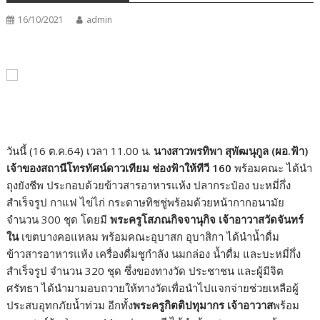
16/10/2021
admin
วันนี้ (16 ต.ค.64) เวลา 11.00 น.
นางสาวพรทิพา สุพัฒนุกูล (ผอ.ฟ้า)
เจ้าของสถานีโทรทัศน์ดาวเทียม ช่องฟ้าให้ทีวี
160
พร้อมคณะ ได้นำ
ถุงยังชีพ ประกอบด้วยข้าวสารอาหารแห้ง ปลากระป๋อง บะหมี่กึ่ง
สำเร็จรูป กาแฟ ไข่ไก่ กระดาษทิชชู่พร้อมด้วยหน้ากากอนามัย
จำนวน 300 ชุด โดยมี
พระครูโสภณกิจจานุกิจ เจ้าอาวาสวัดจันทร์
ใน
เขตบางคอแหลม พร้อมคณะอุบาสก อุบาสิกา ได้นำน้ำดื่ม
ข้าวสารอาหารแห้ง เครื่องดื่มชูกำลัง นมกล่อง น้ำดื่ม และบะหมี่กึ่ง
สำเร็จรูป จำนวน 320 ชุด ซึ่งของทางวัด ประชาชน และผู้มีจิต
ศรัทธา ได้นำมามอบถวายให้ทางวัดเพื่อนำไปแจกจ่ายช่วยเหลือผู้
ประสบอุทกภัยน้ำท่วม อีกทั้ง
พระครูกิตติปทุมากร เจ้าอาวาส
พร้อม