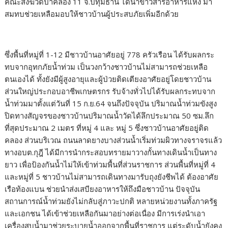
คณะสงฆ์วัดป่าคลอง 11 จ.ปทุมธานี ได้นำข้าวสารอาหารแห้ง มา
สมทบช่วยเหลือมอบให้ชาวบ้านผู้ประสบภัยเพิ่มอีกด้วย
ซึ่งพื้นที่หมู่ที่ 1-12 มีชาวบ้านอาศัยอยู่ 778 ครัวเรือน ได้รับผลกระ
ทบจากอุทกภัยน้ำท่วม เป็นวงกว้างชาวบ้านไม่สามารถช่วยเหลือ
ตนเองได้ ทั้งยังมีผู้สูงอายุและผู้ป่วยติดเตียงอาศัยอยู่โดยชาวบ้าน
ส่วนใหญ่ประกอบอาชีพเกษตรกร รับจ้างทั่วไปได้รับผลกระทบจาก
น้ำท่วมมาตั้งแต่วันที่ 15 ก.ย.64 จนถึงปัจจุบัน ปริมาณน้ำท่วมขังสูง
ปิดทางสัญจรของชาวบ้านปริมาณน้ำวัดได้ลึกประมาณ 50 ซม.ลึก
ที่สุดประมาณ 2 เมตร ที่หมู่ 4 และ หมู่ 5 ซึ่งชาวบ้านอาศัยอยู่ติด
คลอง ส่วนบริเวณ ถนนลาดยางบางส่วนน้ำเริ่มท่วมผิวทางจราจรแล้ว
ทางอบต.กุฎี ได้มีการนำกระสอบทรายมาวางกั้นทางเดินน้ำเป็นทาง
ยาว เพื่อป้องกันน้ำไม่ให้เข้าท่วมพื้นที่ส่วนราชการ ส่วนพื้นที่หมู่ที่ 4
และหมู่ที่ 5 ชาวบ้านไม่สามารถเดินทางมารับถุงยังชีพได้ ต้องอาศัย
เรือท้องแบน ช่วยนำส่งเสบียงอาหารให้ถึงมือชาวบ้าน ปัจจุบัน
สถานการณ์น้ำท่วมยังไม่กลับสู่ภาวะปกติ หลายหน่วยงานทั้งภาครัฐ
และเอกชน ได้เข้าช่วยเหลือกันมาอย่างต่อเนื่อง มีการเร่งนำเอา
เครื่องสูบน้ำมาช่วยระบายน้ำออกจากพื้นที่ราชการ แต่ระดับน้ำยังคง