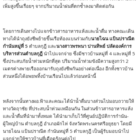
เพิ่มสูงขึ้นเรื่อยๆ จากปริมาณน้ำฝนที่ตกซ้ำลงมาติดต่อกัน
โดยการเดินทางไปแจกข้าวสารอาหารแห้งและน้ำดื่ม ทางคณะเดิน
ทางได้นำถุงยังชีพย้ายขึ้นเรือท้องแบนร่วมกับ
นายไฉน แป้นปราณีต
กำนันหมู่ที่
5
ตำบลกุฎี และ
นางสาวพรพนา ปานทิพย์ ปลัดองค์การ
บริหารส่วนตำบลกุฎี
นำไปแจกจ่าย ซึ่งมีชาวบ้านหมู่ที่ 4 และหมู่ที่ 5
ซึ่งประสบภัยน้ำท่วมหนักที่สุด ปริมาณน้ำท่วมขังมีความสูงกว่า 2
เมตรต่างพายเรือออกมารับถุงยังชีพกันอย่างต่อเนื่อง อีกทั้งชาวบ้าน
ส่วนหนึ่งได้อพยพทิ้งบ้านเรือนไปแล้วก่อนหน้านี้
หลังจากนั้นทางผอ.ฟ้าและคณะได้นำน้ำดื่มบางส่วนไปมอบถวายให้
ทางวัดฤาชัย ที่ประสบน้ำท่วมเหมือนกัน ในส่วนข้าวสารอาหารแห้ง
และน้ำดื่มที่นำมาทั้งหมด ได้นำมาเก็บไว้ที่ศูนย์ปฎิบัติการกำนัน-
ผู้ใหญ่บ้าน ตำบลกุฎี อำเภอผักไห่ จังหวัดพระนครศรีอยุธยา โดยมี
นายไฉน แป้นปราณีต กำนันหมู่ที่ 5 ตำบลกุฎี เป็นผู้รับมอบนำไป
แจกจ่ายให้ชาวบ้านที่เดือดร้อนต่อไป