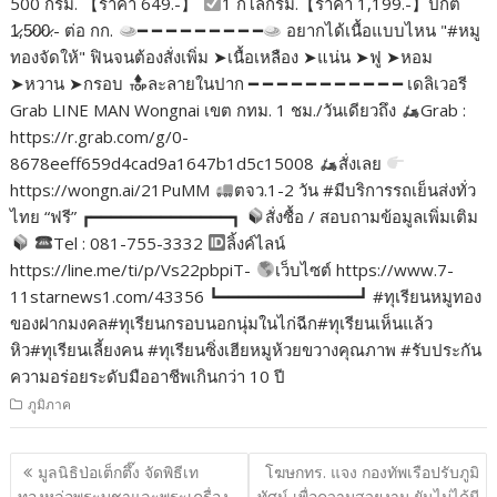
500 กรัม. 【ราคา 649.-】
1 กิโลกรัม.【ราคา 1,199.-】ปกติ
1̷,5̷0̷0̷.- ต่อ กก.
━ ━ ━ ━ ━ ━ ━ ━ ━
อยากได้เนื้อแบบไหน "#หมู
ทองจัดให้" ฟินจนต้องสั่งเพิ่ม ➤เนื้อเหลือง ➤แน่น ➤ฟู ➤หอม
➤หวาน ➤กรอบ
ละลายในปาก ━ ━ ━ ━ ━ ━ ━ ━ ━ ━ ━ เดลิเวอรี
Grab LINE MAN Wongnai เขต กทม. 1 ชม./วันเดียวถึง
Grab :
https://r.grab.com/g/0-
8678eeff659d4cad9a1647b1d5c15008
สั่งเลย
https://wongn.ai/21PuMM
ตจว.1-2 วัน #มีบริการรถเย็นส่งทั่ว
ไทย “ฟรี” ┏━━━━━━━━━━━━━━┓
สั่งซื้อ / สอบถามข้อมูลเพิ่มเติม
Tel : 081-755-3332
ลิ้งค์ไลน์
https://line.me/ti/p/Vs22pbpiT-
เว็บไซต์ https://www.7-
11starnews1.com/43356 ┗━━━━━━━━━━━━━━┛ #ทุเรียนหมูทอง
ของฝากมงคล#ทุเรียนกรอบนอกนุ่มในไก่ฉีก#ทุเรียนเห็นแล้ว
หิว#ทุเรียนเลี้ยงคน #ทุเรียนซิ่งเฮียหมูห้วยขวางคุณภาพ #รับประกัน
ความอร่อยระดับมืออาชีพเกินกว่า 10 ปี
ภูมิภาค
แนะแนว
มูลนิธิป่อเต็กตึ๊ง จัดพิธีเท
โฆษกทร. แจง กองทัพเรือปรับภูมิ
เรื่อง
ทองหล่อพระบูชาและพระเครื่อง
ทัศน์ เพื่อความสวยงาม ยันไม่ได้มี