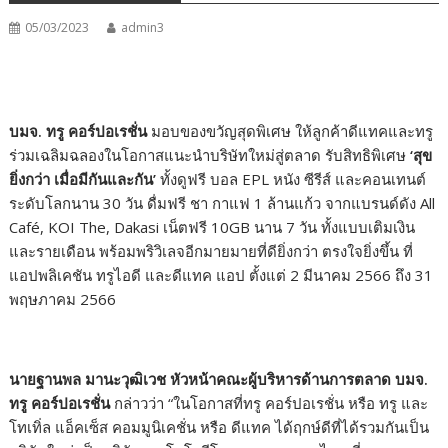
05/03/2023
admin3
บมจ. ทรู คอร์ปอเรชั่น
มอบของขวัญสุดพิเศษ ให้ลูกค้าดีแทคและทรู
ร่วมเฉลิมฉลองในโอกาสแนะนำบริษัทใหม่สู่ตลาด รับสิทธิพิเศษ
‘สุข
ยิ่งกว่า เมื่อมีกันและกัน’
ทั้งดูฟรี บอล EPL หนัง ซีรีส์ และคอนเทนต์
ระดับโลกนาน 30 วัน ดื่มฟรี ชา กาแฟ 1 ล้านแก้ว จากแบรนด์ดัง All
Café, KOI The, Dakasi เน็ตฟรี 10GB นาน 7 วัน ทั้งแบบเติมเงิน
และรายเดือน พร้อมพริวิเลจอีกมายมายที่ดียิ่งกว่า ตรงใจยิ่งขึ้น ที่
แอปพลิเคชัน ทรูไอดี และดีแทค แอป ตั้งแต่ 2 มีนาคม 2566 ถึง 31
พฤษภาคม 2566
นายฐานพล มานะวุฒิเวช หัวหน้าคณะผู้บริหารด้านการตลาด บมจ.
ทรู คอร์ปอเรชั่น
กล่าวว่า “ในโอกาสที่ทรู คอร์ปอเรชั่น หรือ ทรู และ
โทเทิ่ล แอ็คเซ็ส คอมมูนิเคชั่น หรือ ดีแทค ได้ฤกษ์ดีที่ได้รวมกันเป็น