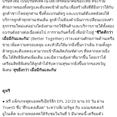
บริษัทใหม่ เป็นบริษัทเทคโนโลยีโทรคมนาคมของไทย ที่จะรวม
ศักยภาพของทั้งทรูและดีแทคเข้าด้วยกัน เพื่อสร้างสิ่งที่ดียิ่งกว่าให้กับ
ลูกค้าชาวไทยทุกท่าน ซึ่งทั้งแบรนด์ทรู และแบรนด์ดีแทคยังคงให้
บริการลูกค้าทุกท่านเช่นเดิม ลูกค้าไม่ต้องดำเนินการเปลี่ยนแปลงทำ
ธุรกรรมใหม่แต่อย่างใดยังสามารถใช้สินค้าและบริการภายใต้ทั้งสอง
แบรนด์อย่างต่อเนื่องต่อไป การรวมกันครั้งนี้ เพื่อนำไปสู่
“
ชีวิตดีกว่า
เมื่อมีกันและกัน
”
(Better Together) เราจะผสานศักยภาพด้านเครือ
ข่าย เพิ่มความครอบคลุม และทั่วถึงให้มากยิ่งขึ้นกว่าเดิม รวมทั้งลูก
ค้าทรูและดีแทคจะสามารถเข้าถึงผลิตภัณฑ์ต่างๆ ที่หลากหลายยิ่ง
ขึ้น ได้สิทธิพิเศษเพิ่มเติม และมีความคุ้มค่าที่มากขึ้น โดยเราได้
เตรียมสิทธิพิเศษให้ลูกค้าได้รับความสุขมากยิ่งขึ้นจากของขวัญ
พิเศษ
‘สุขยิ่งกว่า เมื่อมีกันและกัน’
ดูฟรี
● ฟรี แพ็กเกจฟุตบอลพรีเมียร์ลีก EPL 22/23 นาน 30 วัน ผ่าน
TrueID ซึ่ง “ศึกแดงเดือด” ระหว่างลิเวอร์พูล กับ แมนเชสเตอร์
ยูไนเต็ด จะถ่ายทอดสดให้รับชมในวันที่ 5 มีนาคมนี้ เตรียมตัว