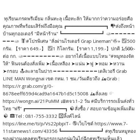
ทุเรียนเกรดพรีเมี่ยม กลิ่นทะลุ เนื้อทะลัก ให้มากกว่าความอร่อยคือ
คุณภาพที่พร้อมเสิร์ฟถึงมือคุณ ┏━━━━━━━━━━━━━━┓
ส่งถึงหน้า
บ้านทุกออเดอร์ "มีหน้าร้าน" ┗━━━━━━━━━━━━━━┛
━ ━ ━ ━ ━ ━
━ ━ ━
#โปรพิเศษ "สั่งผ่านไรเดอร์ Grap Lineman"
»
500
กรัม. 【ราคา 649.-】
1 กิโลกรัม.【ราคา 1,199.-】ปกติ 1̷,5̷0̷0̷.-
ต่อ กก.
━ ━ ━ ━ ━ ━ ━ ━ ━
อยากได้เนื้อแบบไหน "#หมูทองจัด
ให้" ฟินจนต้องสั่งเพิ่ม ➤เนื้อเหลือง ➤แน่น ➤ฟู ➤หอม ➤หวาน
➤กรอบ
ละลายในปาก ━ ━ ━ ━ ━ ━ ━ ━ ━ ━ ━ เดลิเวอรี Grab
LINE MAN Wongnai เขต กทม. 1 ชม./วันเดียวถึง
Grab :
https://r.grab.com/g/0-
8678eeff659d4cad9a1647b1d5c15008
สั่งเลย
https://wongn.ai/21PuMM
ตจว.1-2 วัน #มีบริการรถเย็นส่งทั่ว
ไทย “ฟรี” ┏━━━━━━━━━━━━━━┓
สั่งซื้อ / สอบถามข้อมูลเพิ่มเติม
Tel : 081-755-3332
ลิ้งค์ไลน์
https://line.me/ti/p/Vs22pbpiT-
เว็บไซต์ https://www.7-
11starnews1.com/43356 ┗━━━━━━━━━━━━━━┛ #ทุเรียนหมูทอง
ของฝากมงคล#ทุเรียนกรอบนอกนุ่มในไก่ฉีก#ทุเรียนเห็นแล้ว