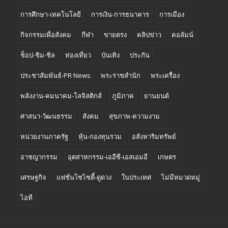
การศึกษา-เทคโนโลยี
การเงิน-การธนาคาร
การเมือง
กิจกรรมเพื่อสังคม
กีฬา
ขายตรง
คลิปข่าว
คอลัมน์
ช็อป-ชิม-ชิล
ท่องเที่ยว
บันเทิง
ประกัน
ประชาสัมพันธ์-PR News
พระราชสำนัก
พระเครื่อง
พลังงาน-คมนาคม-โลจิสติกส์
ภูมิภาค
ยานยนต์
ศาสนา-วัฒนธรรม
สังคม
สุขภาพ-ความงาม
หน่วยงานภาครัฐ
หุ้น-กองทุนรวม
อสังหาริมทรัพย์
อาชญากรรม
อุตสาหกรรม-เออีซี-เอสเอมอี
เกษตร
เศรษฐกิจ
แฟชั่นโซไซตี้-ดูดวง
ในประเทศ
ไม่มีหมวดหมู่
ไอที