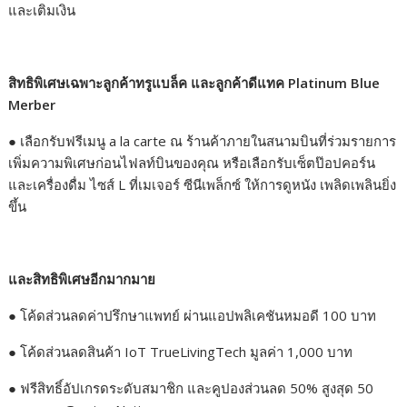
และเติมเงิน
สิทธิพิเศษเฉพาะลูกค้าทรูแบล็ค และลูกค้าดีแทค
Platinum Blue
Merber
●
เลือกรับฟรีเมนู a la carte ณ ร้านค้าภายในสนามบินที่ร่วมรายการ
เพิ่มความพิเศษก่อนไฟลท์บินของคุณ หรือเลือกรับเซ็ตป๊อปคอร์น
และเครื่องดื่ม ไซส์ L ที่เมเจอร์ ซีนีเพล็กซ์ ให้การดูหนัง เพลิดเพลินยิ่ง
ขึ้น
และสิทธิพิเศษอีกมากมาย
●
โค้ดส่วนลดค่าปรึกษาแพทย์ ผ่านแอปพลิเคชันหมอดี 100 บาท
●
โค้ดส่วนลดสินค้า IoT TrueLivingTech มูลค่า 1,000 บาท
●
ฟรีสิทธิ์อัปเกรดระดับสมาชิก และคูปองส่วนลด 50% สูงสุด 50