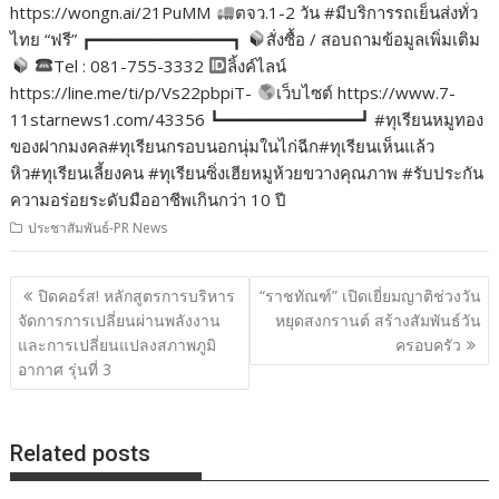
https://wongn.ai/21PuMM
ตจว.1-2 วัน #มีบริการรถเย็นส่งทั่ว
ไทย “ฟรี” ┏━━━━━━━━━━━━━━┓
สั่งซื้อ / สอบถามข้อมูลเพิ่มเติม
Tel : 081-755-3332
ลิ้งค์ไลน์
https://line.me/ti/p/Vs22pbpiT-
เว็บไซต์ https://www.7-
11starnews1.com/43356 ┗━━━━━━━━━━━━━━┛ #ทุเรียนหมูทอง
ของฝากมงคล#ทุเรียนกรอบนอกนุ่มในไก่ฉีก#ทุเรียนเห็นแล้ว
หิว#ทุเรียนเลี้ยงคน #ทุเรียนซิ่งเฮียหมูห้วยขวางคุณภาพ #รับประกัน
ความอร่อยระดับมืออาชีพเกินกว่า 10 ปี
ประชาสัมพันธ์-PR News
แนะแนว
ปิดคอร์ส! หลักสูตรการบริหาร
“ราชทัณฑ์” เปิดเยี่ยมญาติช่วงวัน
เรื่อง
จัดการการเปลี่ยนผ่านพลังงาน
หยุดสงกรานต์ สร้างสัมพันธ์วัน
และการเปลี่ยนแปลงสภาพภูมิ
ครอบครัว
อากาศ รุ่นที่ 3
Related posts