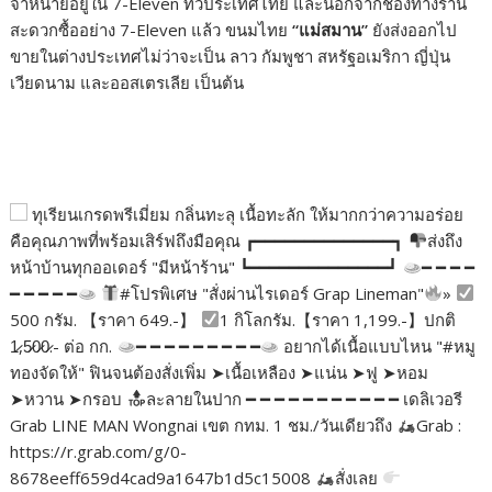
จำหน่ายอยู่ใน 7-Eleven ทั่วประเทศไทย และนอกจากช่องทางร้าน
สะดวกซื้ออย่าง 7-Eleven แล้ว ขนมไทย
“
แม่สมาน
”
ยังส่งออกไป
ขายในต่างประเทศไม่ว่าจะเป็น ลาว กัมพูชา สหรัฐอเมริกา ญี่ปุ่น
เวียดนาม และออสเตรเลีย เป็นต้น
ทุเรียนเกรดพรีเมี่ยม กลิ่นทะลุ เนื้อทะลัก ให้มากกว่าความอร่อย
คือคุณภาพที่พร้อมเสิร์ฟถึงมือคุณ ┏━━━━━━━━━━━━━━┓
ส่งถึง
หน้าบ้านทุกออเดอร์ "มีหน้าร้าน" ┗━━━━━━━━━━━━━━┛
━ ━ ━ ━
━ ━ ━ ━ ━
#โปรพิเศษ "สั่งผ่านไรเดอร์ Grap Lineman"
»
500 กรัม. 【ราคา 649.-】
1 กิโลกรัม.【ราคา 1,199.-】ปกติ
1̷,5̷0̷0̷.- ต่อ กก.
━ ━ ━ ━ ━ ━ ━ ━ ━
อยากได้เนื้อแบบไหน "#หมู
ทองจัดให้" ฟินจนต้องสั่งเพิ่ม ➤เนื้อเหลือง ➤แน่น ➤ฟู ➤หอม
➤หวาน ➤กรอบ
ละลายในปาก ━ ━ ━ ━ ━ ━ ━ ━ ━ ━ ━ เดลิเวอรี
Grab LINE MAN Wongnai เขต กทม. 1 ชม./วันเดียวถึง
Grab :
https://r.grab.com/g/0-
8678eeff659d4cad9a1647b1d5c15008
สั่งเลย