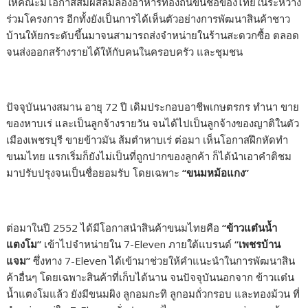
ให้คณะมีโอกาสสัมผัสลิ้มลองอาหารท้องถิ่นขึ้นชื่อของไทยในระหว่าง
ร่วมโครงการ อีกทั้งยังเป็นการได้เห็นตัวอย่างการพัฒนาสินค้าชาว
บ้านให้ยกระดับขึ้นมาจนสามารถส่งจำหน่ายในร้านสะดวกซื้อ ตลอด
จนส่งออกสร้างรายได้ให้กับคนในครอบครัว และชุมชน
ปัจจุบันนางสมาน อายุ 72 ปี เดิมประกอบอาชีพเกษตรกร ทำนา ขาย
ของหาบเร่ และเป็นลูกจ้างรายวัน จนได้ไปเป็นลูกจ้างของญาติในตัว
เมืองเพชรบุรี ขายข้าวมัน ส้มตำหาบเร่ ต่อมา เห็นโอกาสฝึกหัดทำ
ขนมไทย แรกเริ่มก็ยังไม่เป็นที่ถูกปากของลูกค้า ก็ได้นำเอาคำติชม
มาปรับปรุงจนเป็นชื่อยอมรับ โดยเฉพาะ
“
ขนมหม้อแกง
”
ต่อมาในปี 2552 ได้มีโอกาสนำสินค้าขนมไทยคือ
“
ข้าวแต๋นน้ำ
แตงโม
”
เข้าไปจำหน่ายใน 7-Eleven ภายใต้แบรนด์
“
เพชรบ้าน
แจม
”
ซึ่งทาง 7-Eleven ได้เข้ามาช่วยให้คำแนะนำในการพัฒนาสิน
ค้าอื่นๆ โดยเฉพาะสินค้าที่เก็บได้นาน จนปัจจุบันนอกจาก ข้าวแต๋น
น้ำแตงโมแล้ว ยังมีขนมผิง ลูกอมกะทิ ลูกอมถั่วกรอบ และทองม้วน ที่