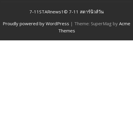
7-11STARnews1© 7-11 สตาร์นิวส์วัน
Proudly powered by WordPress
|
Theme: SuperMag by
Acme
Themes