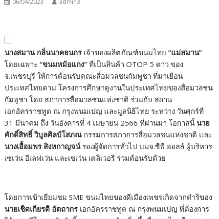
06/04/2023
admin3
นางสมาน กลิ่นนาคธนกร
เจ้าของผลิตภัณฑ์ขนมไทย
“
แม่สมาน
”
โดยเฉพาะ
“
ขนมหม้อแกง
”
ที่เป็นสินค้า OTOP 5 ดาว ของ
จ.เพชรบุรี ให้การต้อนรับคณะสื่อมวลชนกัมพูชา ที่มาเยือน
ประเทศไทยตาม โครงการศึกษาดูงานในประเทศไทยของสื่อมวลชน
กัมพูชา โดย สภาการสื่อมวลชนแห่งชาติ ร่วมกับ สถาน
เอกอัครราชทูต ณ กรุงพนมเปญ และมูลนิธิไทย ระหว่าง วันศุกร์ที่
31 มีนาคม ถึง วันอังคารที่ 4 เมษายน 2566 ที่ผ่านมา โอกาสนี้
นาย
ศักดิ์สิทธิ์ วิบูลศิลป์โสภณ
กรรมการสภาการสื่อมวลชนแห่งชาติ และ
นางเอื้อมพร สิงหกาญจน์
รองผู้จัดการทั่วไป บมจ.ซีพี ออลล์ ผู้บริหาร
เซเว่น อีเลฟเว่น และเซเว่น เดลิเวอรี ร่วมต้อนรับด้วย
โดยการเข้าเยี่ยมชม SME ขนมไทยของดีเมืองเพชรเกิดจากดำริของ
นายเชิดเกียรติ อัตถากร
เอกอัครราชทูต ณ กรุงพนมเปญ ที่ต้องการ