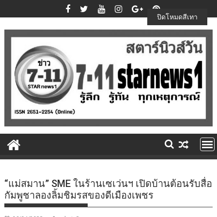
Skip
to
ปิดโหมดสีเทา
content
“แม่สมาน” SME ในร้านเซเว่นฯ เปิดบ้านต้อนรับสื่อ
กัมพูชาลองลิ้มชิมรสของดีเมืองเพชร