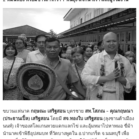
ขบวนแห่นาค
กฤษณะ เสริฐสอน
บุตรชาย
สท.โสภณ – คุณกฤษณา
(ประธานเปิ้ล) เสริฐสอน
โดยมี
สจ.ทองใบ เสริฐสอน
(ลุงซานต้าเมือง
นนท์) เจ้าของสโลแกนหวยแดกแลกไข่ และอุ้มหมาไปหาหมอ ขี่ม้า
นำนาคเข้าพิธีอุปสมบท ที่วัดบางพูดใน อ.ปากเกร็ด จ.นนทบุรี เพื่อ