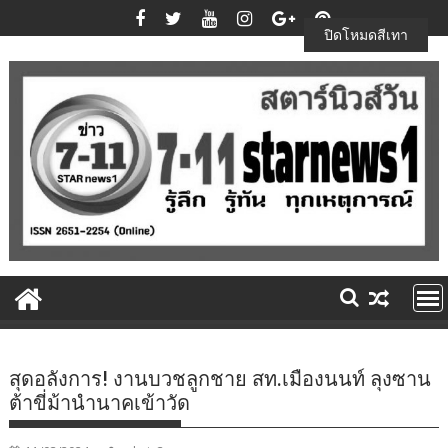
Skip
to
ปิดโหมดสีเทา
content
สุดอลังการ! งานบวชลูกชาย สท.เมืองนนท์ ลุงซาน
ต้าขี่ม้านำนาคเข้าวัด