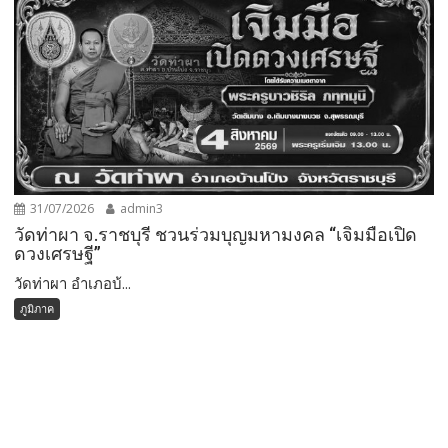
31/07/2026
admin3
วัดท่าผา จ.ราชบุรี ชวนร่วมบุญมหามงคล “เจิมมือเปิด
ดวงเศรษฐี”
วัดท่าผา อำเภอบ้...
ภูมิภาค