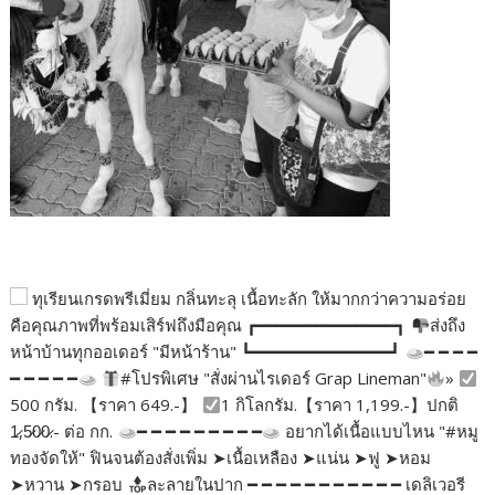
ทุเรียนเกรดพรีเมี่ยม กลิ่นทะลุ เนื้อทะลัก ให้มากกว่าความอร่อย
คือคุณภาพที่พร้อมเสิร์ฟถึงมือคุณ ┏━━━━━━━━━━━━━━┓
ส่งถึง
หน้าบ้านทุกออเดอร์ "มีหน้าร้าน" ┗━━━━━━━━━━━━━━┛
━ ━ ━ ━
━ ━ ━ ━ ━
#โปรพิเศษ "สั่งผ่านไรเดอร์ Grap Lineman"
»
500 กรัม. 【ราคา 649.-】
1 กิโลกรัม.【ราคา 1,199.-】ปกติ
1̷,5̷0̷0̷.- ต่อ กก.
━ ━ ━ ━ ━ ━ ━ ━ ━
อยากได้เนื้อแบบไหน "#หมู
ทองจัดให้" ฟินจนต้องสั่งเพิ่ม ➤เนื้อเหลือง ➤แน่น ➤ฟู ➤หอม
➤หวาน ➤กรอบ
ละลายในปาก ━ ━ ━ ━ ━ ━ ━ ━ ━ ━ ━ เดลิเวอรี