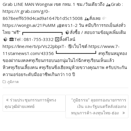
Grab LINE MAN Wongnai เขต กทม. 1 ชม./วันเดียวถึง
Grab :
https://r.grab.com/g/0-
8678eeff659d4cad9a1647b1d5c15008
สั่งเลย
https://wongn.ai/21PuMM
ตจว.1-2 วัน #มีบริการรถเย็นส่งทั่ว
ไทย “ฟรี” ┏━━━━━━━━━━━━━━┓
สั่งซื้อ / สอบถามข้อมูลเพิ่มเติม
Tel : 081-755-3332
ลิ้งค์ไลน์
https://line.me/ti/p/Vs22pbpiT-
เว็บไซต์ https://www.7-
11starnews1.com/43356 ┗━━━━━━━━━━━━━━┛ #ทุเรียนหมูทอง
ของฝากมงคล#ทุเรียนกรอบนอกนุ่มในไก่ฉีก#ทุเรียนเห็นแล้ว
หิว#ทุเรียนเลี้ยงคน #ทุเรียนซิ่งเฮียหมูห้วยขวางคุณภาพ #รับประกัน
ความอร่อยระดับมืออาชีพเกินกว่า 10 ปี
ภูมิภาค
แนะแนว
ร่วมประชุมกรรมการผู้ทรง
“ภูมิธรรม” ลุยถกรองนายกฯการ
เรื่อง
คุณวุฒิฝ่ายแพทย์
เงิน และรัฐมนตรีคลังฮ่องกง
หนุนการค้า-ลงทุนไทย-ฮ่อง