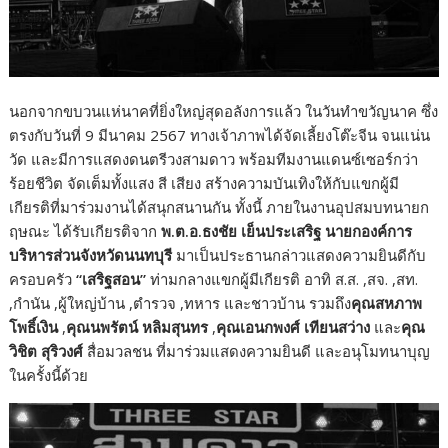
นอกจากขบวนแห่นาคที่ยิ่งใหญ่สุดอลังการแล้ว ในวันทำขวัญนาค ซึ่ง
ตรงกับวันที่ 9 มีนาคม 2567 ทางเจ้าภาพได้จัดเลี้ยงโต๊ะจีน จนแน่น
วัด และมีการแสดงดนตรีวงสามดาว พร้อมทีมงานแดนซ์เซอร์กว่า
ร้อยชีวิต จัดเต็มทั้งแสง สี เสียง สร้างความบันเทิงให้กับแขกผู้มี
เกียรติที่มาร่วมงานได้สนุกสนานกัน ทั้งนี้ ภายในงานอุปสมบทนายก
ฤษณะ ได้รับเกียรติจาก
พ.ต.อ.ธงชัย เย็นประเสริฐ นายกองค์การ
บริหารส่วนจังหวัดนนทบุรี
มาเป็นประธานกล่าวแสดงความยินดีกับ
ครอบครัว
“
เสริฐสอน
”
ท่ามกลางแขกผู้มีเกียรติ อาทิ ส.ส. ,สจ. ,สท.
,กำนัน ,ผู้ใหญ่บ้าน ,ตำรวจ ,ทหาร และชาวบ้าน รวมถึง
คุณสหภาพ
โพธิ์เงิน
,
คุณนพรัตน์ หลิมสุนทร
,
คุณเอนกพงศ์ เทียนสว่าง
และ
คุณ
วิชิต สุริวงศ์
สื่อมวลชน ที่มาร่วมแสดงความยินดี และอนุโมทนาบุญ
ในครั้งนี้ด้วย