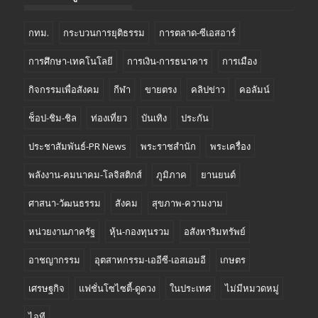
กทม.
กระบวนการยุติธรรม
การตลาด-ซีเอสอาร์
การศึกษา-เทคโนโลยี
การเงิน-การธนาคาร
การเมือง
กิจกรรมเพื่อสังคม
กีฬา
ขายตรง
คลิปข่าว
คอลัมน์
ช็อป-ชิม-ชิล
ท่องเที่ยว
บันเทิง
ประกัน
ประชาสัมพันธ์-PR News
พระราชสำนัก
พระเครื่อง
พลังงาน-คมนาคม-โลจิสติกส์
ภูมิภาค
ยานยนต์
ศาสนา-วัฒนธรรม
สังคม
สุขภาพ-ความงาม
หน่วยงานภาครัฐ
หุ้น-กองทุนรวม
อสังหาริมทรัพย์
อาชญากรรม
อุตสาหกรรม-เออีซี-เอสเอมอี
เกษตร
เศรษฐกิจ
แฟชั่นโซไซตี้-ดูดวง
ในประเทศ
ไม่มีหมวดหมู่
ไอที