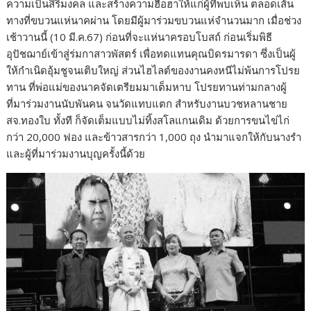
ความเป็นสิริมงคล และสร้างความฮือฮาให้แก่ผู้ที่พบเห็น ตลอดเส้น
ทางที่ขบวนแห่นาคผ่าน โดยมีผู้มาร่วมขบวนแห่จำนวนมาก เมื่อช่วง
เช้าวานนี้ (10 มี.ค.67) ก่อนที่จะแห่นาครอบโบสถ์ ก่อนเริ่มพิธี
อุปัชฌาย์เข้าสู่ร่มกาสาวพัสตร์ เพื่อทดแทนคุณบิดรมารดา ซึ่งเป็นผู้
ให้กำเนิดอุ้มชูจนเติบใหญ่ ส่วนไฮไลต์ของงานคงหนีไม่พ้นการโปรย
ทาน ที่พ่อแม่ของนาคจัดเตรียมมาเต็มหาบ โปรยทานท่ามกลางผู้
ที่มาร่วมงานนับพันคน จนวัดแทบแตก สำหรับงานบวชหลานชาย
สจ.ทองใบ ทั้งที ก็จัดเต็มแบบไม่ทิ้งสโลแกนเดิม ด้วยการขนไข่ไก่
กว่า 20,000 ฟอง และข้าวสารกว่า 1,000 ถุง นำมาแจกให้กับนางรำ
และผู้ที่มาร่วมงานบุญครั้งนี้ด้วย