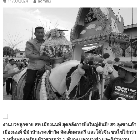
11/03/2024
admin3
งานบวชลูกชาย สท.เมืองนนท์ สุดอลังการยิ่งใหญ่ต้นปี! สจ.ลุงซานต้า
เมืองนนท์ ขี่ม้านำนาคเข้าวัด จัดเต็มดนตรี และโต๊ะจีน ขนไข่ไก่กว่า
2 หมื่นฟอง พร้อมข้าวสารกว่า 1 พันถุง แจกนางรำ และผู้ร่วมงาน