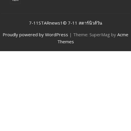
7-11STARnews1© 7-11 สตาร์นิวส์วัน
Proudly powered by WordPress
|
Theme: SuperMag by
Acme
Themes