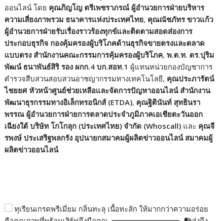
ออนไลน์ โดย
คุณภิญโญ ตรีเพชราภรณ์ ผู้อำนวยการฝ่ายบริหาร
ความเสี่ยงภาพรวม ธนาคารแห่งประเทศไทย
,
คุณณัชภัทร ขาวแก้ว
ผู้อำนวยการฝ่ายรับเรื่องราวร้องทุกข์และติดตามสอดส่องการ
ประกอบธุรกิจ กองคุ้มครองผู้บริโภคด้านธุรกิจขายตรงและตลาด
แบบตรง สำนักงานคณะกรรมการคุ้มครองผู้บริโภค
,
พ.ต.ท. ดร.ปุริม
พัฒน์ ธนาพันธ์สิริ รอง ผกก.4 บก.สอท.1
ผู้แทนหน่วยกองบัญชาการ
ตำรวจสืบสวนสอบสวนอาชญากรรมทางเทคโนโลยี,
คุณประภารัตน์
ไชยยศ หัวหน้าศูนย์ช่วยเหลือและจัดการปัญหาออนไลน์ สำนักงาน
พัฒนาธุรกรรมทางอิเล็กทรอนิกส์ (ETDA)
,
คุณฐิตินันท์ สุทธินรา
พรรณ ผู้อำนวยการฝ่ายการตลาดประจำภูมิภาคเอเชียตะวันออก
เฉียงใต้ บริษัท โกโกลุก (ประเทศไทย) จำกัด (Whoscall)
และ
คุณจี
รพงษ์ ประเสริฐพลกรัง อุปนายกสมาคมผู้ผลิตข่าวออนไลน์ สมาคมผู้
ผลิตข่าวออนไลน์
ทุเรียนเกรดพรีเมี่ยม กลิ่นทะลุ เนื้อทะลัก ให้มากกว่าความอร่อย
คือคุณภาพที่พร้อมเสิร์ฟถึงมือคุณ ┏━━━━━━━━━━━━━━┓
ส่งถึง