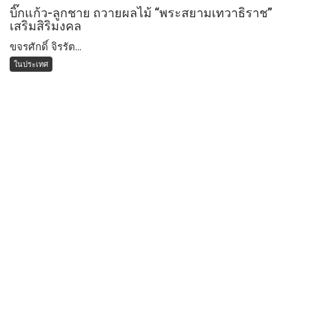
บิ๊กแก้ว-ลูกชาย ถวายผลไม้ “พระสยามเทวาธิราช”
เสริมสิริมงคล
ขจรศักดิ์ จิรรัต...
ในประเทศ