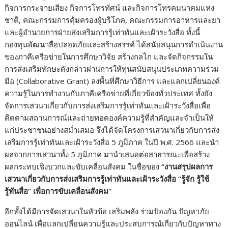
กิจการกระจายเสียง กิจการโทรทัศน์ และกิจการโทรคมนาคมแห่ง
ชาติ, คณะกรรมการคุ้มครองผู้บริโภค, คณะกรรมการอาหารและยา
และผู้อำนวยการฝ่ายส่งเสริมการรู้เท่าทันและเฝ้าระวังสื่อ ทั้งนี้
กองทุนพัฒนาสื่อปลอดภัยและสร้างสรรค์ ได้สนับสนุนการดำเนินงาน
ของภาคีเครือข่ายในการศึกษาวิจัย สร้างกลไก และจัดกิจกรรมใน
การส่งเสริมทักษะดังกล่าวผ่านการให้ทุนสนับสนุนประเภทความร่วม
มือ (Collaborative Grant) ลงพื้นที่ศึกษาวิธีการ และแลกเปลี่ยนองค์
ความรู้ในการทำงานกับภาคีเครือข่ายที่เกี่ยวข้องทั่วประเทศ ทั้งยัง
จัดการเสวนาเกี่ยวกับการส่งเสริมการรู้เท่าทันและเฝ้าระวังสื่อเพื่อ
ติดตามสถานการณ์และถ่ายทอดองค์ความรู้ที่สำคัญและจำเป็นให้
แก่ประชาชนอย่างสม่ำเสมอ จึงได้จัดโครงการเสวนาเกี่ยวกับการส่ง
เสริมการรู้เท่าทันและเฝ้าระวังสื่อ 5 ภูมิภาค ในปี พ.ศ. 2566 และนำ
ผลจากการเสวนาทั้ง 5 ภูมิภาค มานำเสนอต่อสาธารณะเพื่อสร้าง
ผลกระทบเชิงบวกและขับเคลื่อนสังคม ในชื่อของ
“
งานสรุปผลการ
เสวนาเกี่ยวกับการส่งเสริมการรู้เท่าทันและเฝ้าระวังสื่อ
“
รู้จัก รู้ใช้
รู้ทันสื่อ
”
เพื่อการขับเคลื่อนสังคม
”
อีกทั้งได้มีการจัดเสวนาในหัวข้อ เสริมพลัง ร่วมป้องกัน ปัญหาภัย
ออนไลน์ เพื่อแลกเปลี่ยนความรู้และประสบการณ์เกี่ยวกับปัญหาทาง