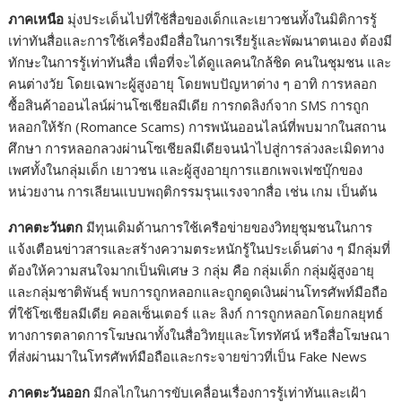
ภาคเหนือ
มุ่งประเด็นไปที่ใช้สื่อของเด็กและเยาวชนทั้งในมิติการรู้
เท่าทันสื่อและการใช้เครื่องมือสื่อในการเรียรู้และพัฒนาตนเอง ต้องมี
ทักษะในการรู้เท่าทันสื่อ เพื่อที่จะได้ดูแลคนใกล้ชิด คนในชุมชน และ
คนต่างวัย โดยเฉพาะผู้สูงอายุ โดยพบปัญหาต่าง ๆ อาทิ การหลอก
ซื้อสินค้าออนไลน์ผ่านโซเชียลมีเดีย การกดลิงก์จาก SMS การถูก
หลอกให้รัก (Romance Scams) การพนันออนไลน์ที่พบมากในสถาน
ศึกษา การหลอกลวงผ่านโซเชียลมีเดียจนนําไปสู่การล่วงละเมิดทาง
เพศทั้งในกลุ่มเด็ก เยาวชน และผู้สูงอายุการแฮกเพจเฟซบุ๊กของ
หน่วยงาน การเลียนแบบพฤติกรรมรุนแรงจากสื่อ เช่น เกม เป็นต้น
ภาคตะวันตก
มีทุนเดิมด้านการใช้เครือข่ายของวิทยุชุมชนในการ
แจ้งเตือนข่าวสารและสร้างความตระหนักรู้ในประเด็นต่าง ๆ มีกลุ่มที่
ต้องให้ความสนใจมากเป็นพิเศษ 3 กลุ่ม คือ กลุ่มเด็ก กลุ่มผู้สูงอายุ
และกลุ่มชาติพันธุ์ พบการถูกหลอกและถูกดูดเงินผ่านโทรศัพท์มือถือ
ที่ใช้โซเชียลมีเดีย คอลเซ็นเตอร์ และ ลิงก์ การถูกหลอกโดยกลยุทธ์
ทางการตลาดการโฆษณาทั้งในสื่อวิทยุและโทรทัศน์ หรือสื่อโฆษณา
ที่ส่งผ่านมาในโทรศัพท์มือถือและกระจายข่าวที่เป็น Fake News
ภาคตะวันออก
มีกลไกในการขับเคลื่อนเรื่องการรู้เท่าทันและเฝ้า