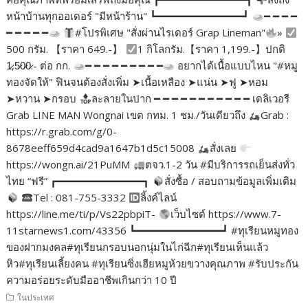
หน้าบ้านทุกออเดอร์ "มีหน้าร้าน" ┗━━━━━━━━━━━━━━┛
━ ━ ━ ━
━ ━ ━ ━ ━
#โปรพิเศษ "สั่งผ่านไรเดอร์ Grap Lineman"
»
500 กรัม. 【ราคา 649.-】
1 กิโลกรัม.【ราคา 1,199.-】ปกติ
1̷,5̷0̷0̷.- ต่อ กก.
━ ━ ━ ━ ━ ━ ━ ━ ━
อยากได้เนื้อแบบไหน "#หมู
ทองจัดให้" ฟินจนต้องสั่งเพิ่ม ➤เนื้อเหลือง ➤แน่น ➤ฟู ➤หอม
➤หวาน ➤กรอบ
ละลายในปาก ━ ━ ━ ━ ━ ━ ━ ━ ━ ━ ━ เดลิเวอรี
Grab LINE MAN Wongnai เขต กทม. 1 ชม./วันเดียวถึง
Grab :
https://r.grab.com/g/0-
8678eeff659d4cad9a1647b1d5c15008
สั่งเลย
https://wongn.ai/21PuMM
ตจว.1-2 วัน #มีบริการรถเย็นส่งทั่ว
ไทย “ฟรี” ┏━━━━━━━━━━━━━━┓
สั่งซื้อ / สอบถามข้อมูลเพิ่มเติม
Tel : 081-755-3332
ลิ้งค์ไลน์
https://line.me/ti/p/Vs22pbpiT-
เว็บไซต์ https://www.7-
11starnews1.com/43356 ┗━━━━━━━━━━━━━━┛ #ทุเรียนหมูทอง
ของฝากมงคล#ทุเรียนกรอบนอกนุ่มในไก่ฉีก#ทุเรียนเห็นแล้ว
หิว#ทุเรียนเลี้ยงคน #ทุเรียนซิ่งเฮียหมูห้วยขวางคุณภาพ #รับประกัน
ความอร่อยระดับมืออาชีพเกินกว่า 10 ปี
ในประเทศ