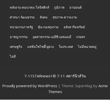
พลังงาน-คมนาคม-โลจิสติกส์
ภูมิภาค
ยานยนต์
ศาสนา-วัฒนธรรม
สังคม
สุขภาพ-ความงาม
หน่วยงานภาครัฐ
หุ้น-กองทุนรวม
อสังหาริมทรัพย์
อาชญากรรม
อุตสาหกรรม-เออีซี-เอสเอมอี
เกษตร
เศรษฐกิจ
แฟชั่นโซไซตี้-ดูดวง
ในประเทศ
ไม่มีหมวดหมู่
ไอที
7-11STARnews1© 7-11 สตาร์นิวส์วัน
Proudly powered by WordPress
|
Theme: SuperMag by
Acme
Themes