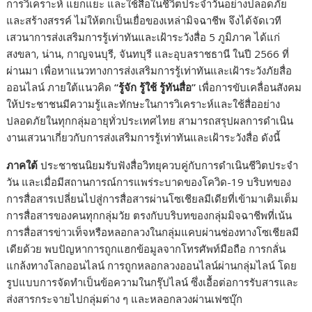
การวิเคราะห์ แยกแยะ และใช้สื่อในชีวิตประจำวันอย่างปลอดภัย
และสร้างสรรค์ ไม่ให้ตกเป็นเยื่อของเหล่ามิจฉาชีพ จึงได้จัดเวที
เสวนาการส่งเสริมการรู้เท่าทันและเฝ้าระวังสื่อ 5 ภูมิภาค ได้แก่
สงขลา, น่าน, กาญจนบุรี, จันทบุรี และอุบลราชธานี ในปี 2566 ที่
ผ่านมา เพื่อหาแนวทางการส่งเสริมการรู้เท่าทันและเฝ้าระวังภัยสื่อ
ออนไลน์ ภายใต้แนวคิด
“
รู้จัก รู้ใช้ รู้ทันสื่อ
”
เพื่อการขับเคลื่อนสังคม
ให้ประชาชนมีความรู้และทักษะในการวิเคราะห์และใช้สื่ออย่าง
ปลอดภัยในทุกกลุ่มอายุทั่วประเทศไทย สามารถสรุปผลการดำเนิน
งานเสวนาเกี่ยวกับการส่งเสริมการรู้เท่าทันและเฝ้าระวังสื่อ ดังนี้
ภาคใต้
ประชาชนนิยมรับฟังสื่อวิทยุควบคู่กับการดำเนินชีวิตประจำ
วัน และเมื่อมีสถานการณ์การแพร่ระบาดของโควิด-19 บริบทของ
การสื่อสารเปลี่ยนไปสู่การสื่อสารผ่านโซเชียลมีเดียที่เข้ามาเติมเต็ม
การสื่อสารของคนทุกกลุ่มวัย ตรงกับบริบทของกลุ่มมิจฉาชีพที่เน้น
การสื่อสารข่าวเท็จหรือหลอกลวงในกลุ่มแคบผ่านช่องทางโซเชียลมี
เดียด้วย พบปัญหาการถูกแฮกข้อมูลจากโทรศัพท์มือถือ การกลั่น
แกล้งทางโลกออนไลน์ การถูกหลอกลวงออนไลน์ผ่านกลุ่มไลน์ โดย
รูปแบบการจัดทำเป็นข้อความในกรุ๊ปไลน์ ซึ่งเอื้อต่อการรับสารและ
ส่งสารกระจายไปกลุ่มต่าง ๆ และหลอกลวงผ่านเฟซบุ๊ก