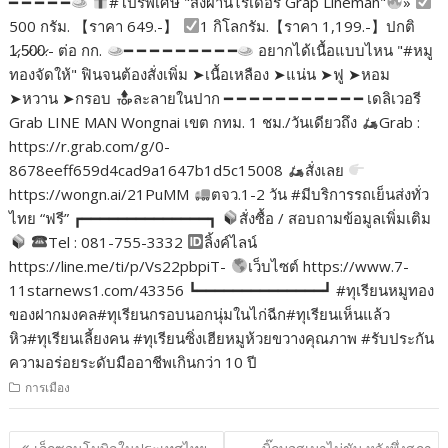
━ ━ ━ ━ ━
#โปรพิเศษ "สั่งผ่านไรเดอร์ Grap Lineman"
»
500 กรัม. 【ราคา 649.-】
1 กิโลกรัม.【ราคา 1,199.-】ปกติ
1̷,5̷0̷0̷.- ต่อ กก.
━ ━ ━ ━ ━ ━ ━ ━ ━
อยากได้เนื้อแบบไหน "#หมู
ทองจัดให้" ฟินจนต้องสั่งเพิ่ม ➤เนื้อเหลือง ➤แน่น ➤ฟู ➤หอม
➤หวาน ➤กรอบ
ละลายในปาก ━ ━ ━ ━ ━ ━ ━ ━ ━ ━ ━ เดลิเวอรี
Grab LINE MAN Wongnai เขต กทม. 1 ชม./วันเดียวถึง
Grab :
https://r.grab.com/g/0-
8678eeff659d4cad9a1647b1d5c15008
สั่งเลย
https://wongn.ai/21PuMM
ตจว.1-2 วัน #มีบริการรถเย็นส่งทั่ว
ไทย “ฟรี” ┏━━━━━━━━━━━━━━┓
สั่งซื้อ / สอบถามข้อมูลเพิ่มเติม
Tel : 081-755-3332
ลิ้งค์ไลน์
https://line.me/ti/p/Vs22pbpiT-
เว็บไซต์ https://www.7-
11starnews1.com/43356 ┗━━━━━━━━━━━━━━┛ #ทุเรียนหมูทอง
ของฝากมงคล#ทุเรียนกรอบนอกนุ่มในไก่ฉีก#ทุเรียนเห็นแล้ว
หิว#ทุเรียนเลี้ยงคน #ทุเรียนซิ่งเฮียหมูห้วยขวางคุณภาพ #รับประกัน
ความอร่อยระดับมืออาชีพเกินกว่า 10 ปี
การเมือง
แนะแนว