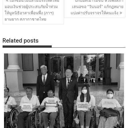
เอ็กซอนโมบิลในประเทศไทย
บิ๊กบอสเมาไม่ขับ หวังพึ่งสภา
เรื่อง
มอบเงินช่วยผู้ประสบภัยน้ำท่วม
เสนอขอ “วันนอร์” แก้กฎหมาย
ให้มูลนิธิอาสาเพื่อนพึ่ง (ภาฯ)
แบ่งค่าปรับจราจรให้คนแจ้ง
ยามยาก สภากาชาดไทย
Related posts