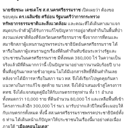
นายชัยชนะ
เดชเดโช ส.ส.นครศรีธรรมราช
เปิดเผยว่า ต้องขอ
ขอบคุณ
ดร.เฉลิมชัย ศรีอ่อน รัฐมนตรีว่าการกระทรวง
ทรัพยากรธรรมชาติและสิ่งแวดล้อม
และคณะที่ได้เดินทางมาแจก
สมุดประจำตัวผู้ได้รับการแก้ไขปัญหาการอยู่อาศัยทำกินในพื้นที่ป่า
สงวนแห่งชาติท้องที่จังหวัดนครศรีธรรมราช ซึ่งจากการที่ตนและ
สมาชิกสภาผู้แทนราษฎรพรรคประชาธิปัตย์นครศรีธรรมราช ได้
หารือในสภาผู้แทนราษฎรเรื่องที่ดินทำกินทับซ้อนระหว่างรัฐและ
ประชาชนในนครศรีธรรมราช มีทั้งหมด 380,000 ไร่ ในความเป็น
จริงแล้วมีที่ดินมากกว่านี้ เป็นปัญหามาอย่างยาวนานนับร้อยปี บาง
พื้นที่อยู่กันมาหลายชั่วอายุคน ไม่ได้มีเอกสารสิทธิ์ที่ดินทำกินเลย
หลังจากได้มีการหารือในสภา รมว ทส. จึงได้เรียกไปพูดคุยกันหา
แนวทางในการแก้ไข สุดท้าย รมว.ทส. จึงได้นำเสนอเข้าสู่โครงการ
คทช. จึงได้แจกสมุดคู่มือให้กับเกษตรกรทุกท่าน ทั้ง 11 อำเภอ
ทั้งหมดกว่า 10,000 ราย ที่ดินจำนวน 80,000 ไร่ และเหลือพื้นที่เข้า
โครงการแล้วอีก 300,000 ไร่ รมว. มารับปากแล้วปีใหม่นี้จะมอบให้
กับเกษตรกรทั้งหมด ทั้งนี้ สส.นครศรีธรรมราชพรรคประชาธิปัตย์ทั้ง
6 ท่าน ได้เดินหน้าแก้ปัญหาให้ประชาชนในเรื่องนี้มาอย่างต่อเนื่อง
ภายใต้
“
เมืองคอนโมเดล
”