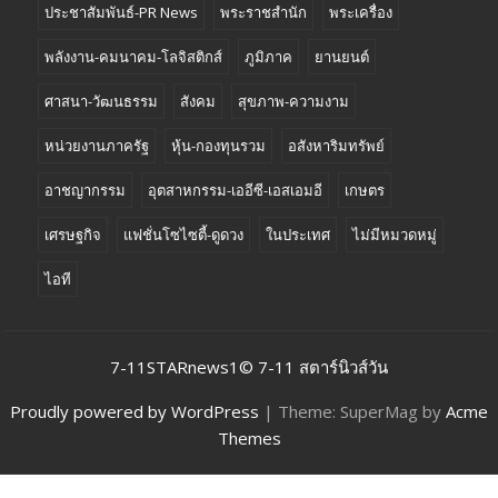
ประชาสัมพันธ์-PR News
พระราชสำนัก
พระเครื่อง
พลังงาน-คมนาคม-โลจิสติกส์
ภูมิภาค
ยานยนต์
ศาสนา-วัฒนธรรม
สังคม
สุขภาพ-ความงาม
หน่วยงานภาครัฐ
หุ้น-กองทุนรวม
อสังหาริมทรัพย์
อาชญากรรม
อุตสาหกรรม-เออีซี-เอสเอมอี
เกษตร
เศรษฐกิจ
แฟชั่นโซไซตี้-ดูดวง
ในประเทศ
ไม่มีหมวดหมู่
ไอที
7-11STARnews1© 7-11 สตาร์นิวส์วัน
Proudly powered by WordPress
|
Theme: SuperMag by
Acme
Themes