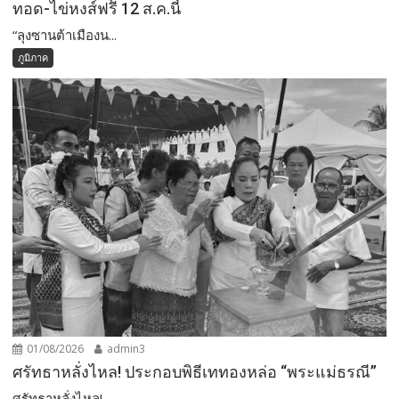
ทอด-ไข่หงส์ฟรี 12 ส.ค.นี้
“ลุงซานต้าเมืองน...
ภูมิภาค
01/08/2026
admin3
ศรัทธาหลั่งไหล! ประกอบพิธีเททองหล่อ “พระแม่ธรณี”
ศรัทธาหลั่งไหล! ...