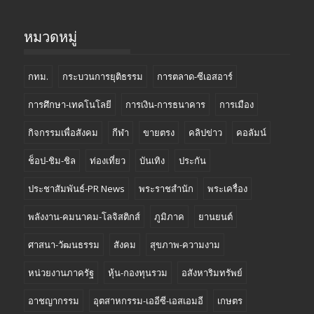
หมวดหมู่
กทม.
กระบวนการยุติธรรม
การตลาด-ซีเอสอาร์
การศึกษา-เทคโนโลยี
การเงิน-การธนาคาร
การเมือง
กิจกรรมเพื่อสังคม
กีฬา
ขายตรง
คลิปข่าว
คอลัมน์
ช็อป-ชิม-ชิล
ท่องเที่ยว
บันเทิง
ประกัน
ประชาสัมพันธ์-PR News
พระราชสำนัก
พระเครื่อง
พลังงาน-คมนาคม-โลจิสติกส์
ภูมิภาค
ยานยนต์
ศาสนา-วัฒนธรรม
สังคม
สุขภาพ-ความงาม
หน่วยงานภาครัฐ
หุ้น-กองทุนรวม
อสังหาริมทรัพย์
อาชญากรรม
อุตสาหกรรม-เออีซี-เอสเอมอี
เกษตร