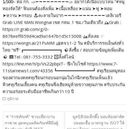
1̷,5̷0̷0̷.- ต่อ กก.
━ ━ ━ ━ ━ ━ ━ ━ ━
อยากได้เนื้อแบบไหน "#หมู
ทองจัดให้" ฟินจนต้องสั่งเพิ่ม ➤เนื้อเหลือง ➤แน่น ➤ฟู ➤หอม
➤หวาน ➤กรอบ
ละลายในปาก ━ ━ ━ ━ ━ ━ ━ ━ ━ ━ ━ เดลิเวอรี
Grab LINE MAN Wongnai เขต กทม. 1 ชม./วันเดียวถึง
Grab :
https://r.grab.com/g/0-
8678eeff659d4cad9a1647b1d5c15008
สั่งเลย
https://wongn.ai/21PuMM
ตจว.1-2 วัน #มีบริการรถเย็นส่งทั่ว
ไทย “ฟรี” ┏━━━━━━━━━━━━━━┓
สั่งซื้อ / สอบถามข้อมูลเพิ่มเติม
Tel : 081-755-3332
ลิ้งค์ไลน์
https://line.me/ti/p/Vs22pbpiT-
เว็บไซต์ https://www.7-
11starnews1.com/43356 ┗━━━━━━━━━━━━━━┛ #ทุเรียนหมูทอง
ของฝากมงคล#ทุเรียนกรอบนอกนุ่มในไก่ฉีก#ทุเรียนเห็นแล้ว
หิว#ทุเรียนเลี้ยงคน #ทุเรียนซิ่งเฮียหมูห้วยขวางคุณภาพ #รับประกัน
ความอร่อยระดับมืออาชีพเกินกว่า 10 ปี
ภูมิภาค
แนะแนว
“ราชทัณฑ์” ชวนเที่ยวงาน
มูลนิธิป่อเต็กตึ๊ง มอบห้องผ่าตัด
เรื่อง
กาชาด อุดหนุนผลิตภัณฑ์ฝีมือผู้
ปลอดเชื้อ มาตรฐาน ISO7 ให้