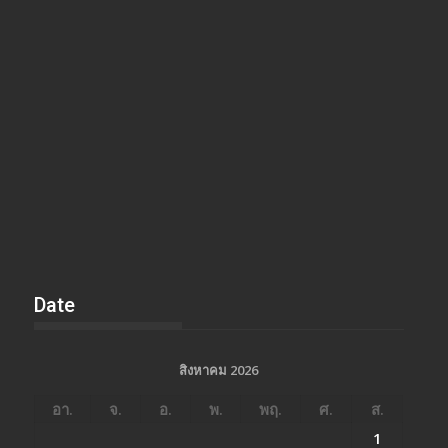
Date
สิงหาคม 2026
อา.
จ.
อ.
พ.
พฤ.
ศ.
ส.
1