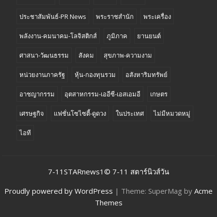
ประชาสัมพันธ์-PR News
พระราชสำนัก
พระเครื่อง
พลังงาน-คมนาคม-โลจิสติกส์
ภูมิภาค
ยานยนต์
ศาสนา-วัฒนธรรม
สังคม
สุขภาพ-ความงาม
หน่วยงานภาครัฐ
หุ้น-กองทุนรวม
อสังหาริมทรัพย์
อาชญากรรม
อุตสาหกรรม-เออีซี-เอสเอมอี
เกษตร
เศรษฐกิจ
แฟชั่นโซไซตี้-ดูดวง
ในประเทศ
ไม่มีหมวดหมู่
ไอที
7-11STARnews1© 7-11 สตาร์นิวส์วัน
Proudly powered by WordPress
|
Theme: SuperMag by
Acme
Themes