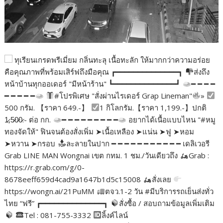
ทุเรียนเกรดพรีเมี่ยม กลิ่นทะลุ เนื้อทะลัก ให้มากกว่าความอร่อย
คือคุณภาพที่พร้อมเสิร์ฟถึงมือคุณ ┏━━━━━━━━━━━━━━┓
ส่งถึง
หน้าบ้านทุกออเดอร์ "มีหน้าร้าน" ┗━━━━━━━━━━━━━━┛
━ ━ ━ ━
━ ━ ━ ━ ━
#โปรพิเศษ "สั่งผ่านไรเดอร์ Grap Lineman"
»
500 กรัม. 【ราคา 649.-】
1 กิโลกรัม.【ราคา 1,199.-】ปกติ
1̷,5̷0̷0̷.- ต่อ กก.
━ ━ ━ ━ ━ ━ ━ ━ ━
อยากได้เนื้อแบบไหน "#หมู
ทองจัดให้" ฟินจนต้องสั่งเพิ่ม ➤เนื้อเหลือง ➤แน่น ➤ฟู ➤หอม
➤หวาน ➤กรอบ
ละลายในปาก ━ ━ ━ ━ ━ ━ ━ ━ ━ ━ ━ เดลิเวอรี
Grab LINE MAN Wongnai เขต กทม. 1 ชม./วันเดียวถึง
Grab :
https://r.grab.com/g/0-
8678eeff659d4cad9a1647b1d5c15008
สั่งเลย
https://wongn.ai/21PuMM
ตจว.1-2 วัน #มีบริการรถเย็นส่งทั่ว
ไทย “ฟรี” ┏━━━━━━━━━━━━━━┓
สั่งซื้อ / สอบถามข้อมูลเพิ่มเติม
Tel : 081-755-3332
ลิ้งค์ไลน์