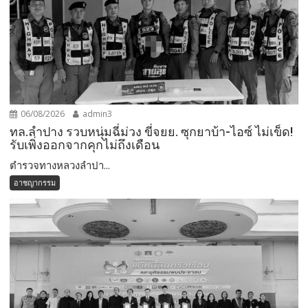
06/08/2026
admin3
ทล.ลำปาง รวบหนุ่มฉี่ม่วง ขี่จยย. ซุกยาบ้า-ไอซ์ ไม่เข็ด!
รับเพิ่งออกจากคุกไม่ถึงเดือน
ตำรวจทางหลวงลำปา...
อาชญากรรม