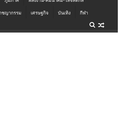
ภูมิภาค
พลังงาน-คมนาคม-โลจิสติกส์
าชญากรรม
เศรษฐกิจ
บันเทิง
กีฬา