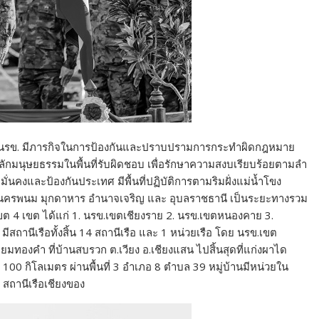
ือ นรข. มีภารกิจในการป้องกันและปราบปรามการกระทำผิดกฎหมาย
ักมนุษยธรรมในพื้นที่รับผิดชอบ เพื่อรักษาความสงบเรียบร้อยตามลำ
นคงและป้องกันประเทศ มีพื้นที่ปฏิบัติการตามริมฝั่งแม่น้ำโขง
ฬ นครพนม มุกดาหาร อำนาจเจริญ และ อุบลราชธานี เป็นระยะทางรวม
เขต 4 เขต ได้แก่ 1. นรข.เขตเชียงราย 2. นรข.เขตหนองคาย 3.
สถานีเรือทั้งสิ้น 14 สถานีเรือ และ 1 หน่วยเรือ โดย นรข.เขต
ี่ยมทองคำ ที่บ้านสบรวก ต.เวียง อ.เชียงแสน ไปสิ้นสุดที่แก่งผาได
00 กิโลเมตร ผ่านพื้นที่ 3 อำเภอ 8 ตำบล 39 หมู่บ้านมีหน่วยใน
. สถานีเรือเชียงของ