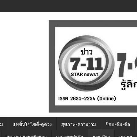
รม
แฟชั่นโซไซตี้-ดูดวง
สุขภาพ-ความงาม
ช็อป-ชิม-ชิล