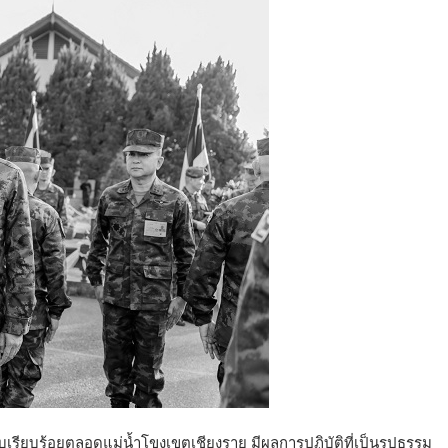
รียบร้อยตลอดแม่น้ำโขงเขตเชียงราย มีผลการปฏิบัติที่เป็นรูปธรรม