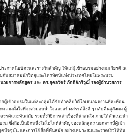
ระกาศนียบัตรและรางวัลสำคัญ ให้แก่ผู้เข้าอบรมอย่างสมเกียรติ ณ
ึ้นร่วมกับสมาคมนักวิทยุและโทรทัศน์แห่งประเทศไทยในพระบรม
้อำนวยการหลักสูตร
และ
ดร.ยุคลวัชร์ ภักดีจักริวุฒิ์ รองผู้อำนวยการ
ยผู้เข้าอบรมในแต่ละกลุ่มได้จัดทำคลิปวิดีโอเสนอผลงานที่สะท้อน
มตั้งใจที่จะส่งมอบน้ำใจและสร้างสรรค์สิ่งดี ๆ กลับคืนสู่สังคม ผู้
รรค์และทันสมัย รวมทั้งวิธีการเล่าเรื่องที่น่าสนใจ ภายใต้คำแนะนำ
 ซึ่งถือเป็นอีกหนึ่งในไฮไลต์สำคัญของหลักสูตร นอกจากนี้ผู้เข้า
คปัจจุบัน และการใช้สื่อที่ทันสมัย อย่างเหมาะสมและรวดเร็วให้ทัน