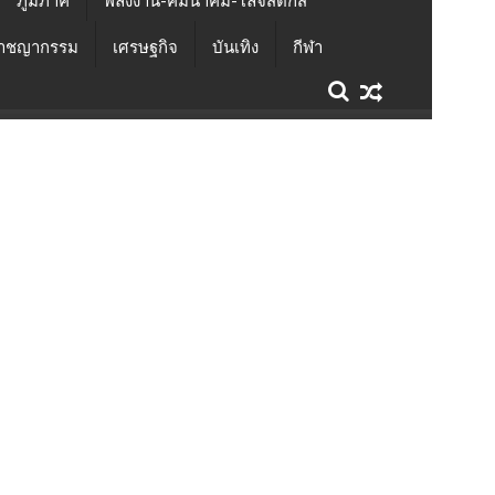
ภูมิภาค
พลังงาน-คมนาคม-โลจิสติกส์
าชญากรรม
เศรษฐกิจ
บันเทิง
กีฬา