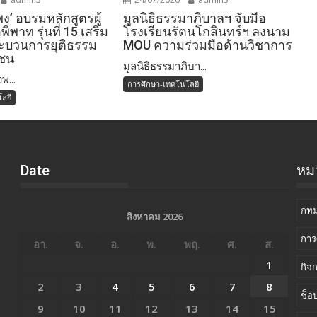
งพง’ อบรมหลักสูตรผู้
มูลนิธิธรรมาภิบาลฯ จับมือ
พิพาท รุ่นที่ 15 เสริม
โรงเรียนรัตนโกสินทร์ฯ ลงนาม
ะบวนการยุติธรรม
MOU ความร่วมมือด้านวิชาการ
ชน
มูลนิธิธรรมาภิบา...
พ...
การศึกษา-เทคโนโลยี
ลยี
Date
หมว
กทม
สิงหาคม 2026
การ
อา.
จ.
อ.
พ.
พฤ.
ศ.
ส.
1
กิจ
2
3
4
5
6
7
8
ช็อป
9
10
11
12
13
14
15