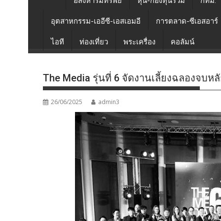
อสังหาริมทรัพย์
หุ้น-กองทุนรวม
กทม.
อุตสาหกรรม-เออีซี-เอสเอมอี
การตลาด-ซีเอสอาร์
ไอที
ท่องเที่ยว
พระเครื่อง
คอลัมน์
The Media รุ่นที่ 6 จัดงานเลี้ยงฉลองจบหลั
26/06/2025
admin3