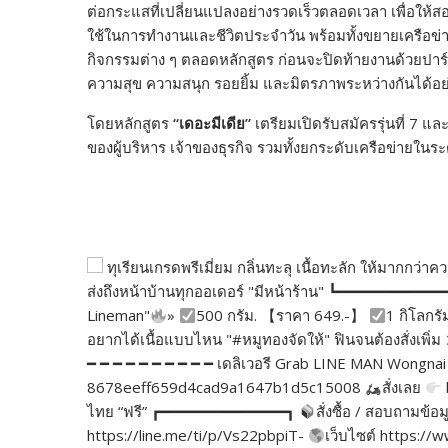
ต่อกระแสที่เปลี่ยนแปลงอย่างรวดเร็วตลอดเวลา เพื่อให้ส
ใช้ในการทำงานและชีวิตประจำวัน พร้อมทั้งขยายเครือข่าย
กิจกรรมต่าง ๆ ตลอดหลักสูตร ก่อนจะปิดท้ายงานด้วยปาร์
ความสุข ความสนุก รอยยิ้ม และมิตรภาพระหว่างกันได้อย
โดยหลักสูตร
“
เดอะมีเดีย
”
เตรียมเปิดรับสมัครรุ่นที่ 7 
ของผู้บริหาร เจ้าของธุรกิจ รวมทั้งยกระดับเครือข่ายในระ
ทุเรียนเกรดพรีเมี่ยม กลิ่นทะลุ เนื้อทะลัก ให้มากกว
ส่งถึงหน้าบ้านทุกออเดอร์ "มีหน้าร้าน" ┗━━━━━━━━━━━
Lineman"
»
500 กรัม. 【ราคา 649.-】
1 กิโลกรั
อยากได้เนื้อแบบไหน "#หมูทองจัดให้" ฟินจนต้องสั่งเพ
━ ━ ━ ━ ━ ━ ━ ━ ━ ━ เดลิเวอรี Grab LINE MAN Wongnai 
8678eeff659d4cad9a1647b1d5c15008
สั่งเลย
ไทย “ฟรี” ┏━━━━━━━━━━━━━━┓
สั่งซื้อ / สอบถามข้อม
https://line.me/ti/p/Vs22pbpiT-
เว็บไซต์ https: