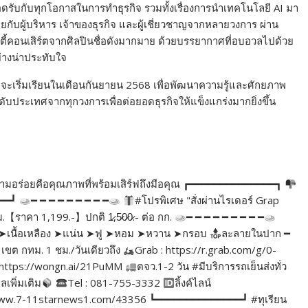
อดรับกับทุกโอกาสในการทำธุรกิจ รวมทั้งเรื่องการนำเทคโนโลยี AI มา
กับผู้บริหาร เจ้าของธุรกิจ และผู้เชี่ยวชาญจากหลายวงการ ผ่าน
ตี้คอนเสิร์ตจากศิลปินชื่อดังมากมาย ด้วยบรรยากาศที่อบอวลไปด้วย
่างน่าประทับใจ
และจะเริ่มเรียนในเดือนกันยายน 2568 เพื่อพัฒนาความรู้และศักยภาพ
ดับประเทศจากทุกวงการเพื่อต่อยอดธุรกิจให้แข็งแกร่งมากยิ่งขึ้น
่าความอร่อยคือคุณภาพที่พร้อมเสิร์ฟถึงมือคุณ ┏━━━━━━━━━━━━━━┓
━━━┛
━ ━ ━ ━ ━ ━ ━ ━ ━
#โปรพิเศษ "สั่งผ่านไรเดอร์ Grap
ม.【ราคา 1,199.-】ปกติ 1̷,5̷0̷0̷.- ต่อ กก.
━ ━ ━ ━ ━ ━ ━ ━ ━
ิ่ม ➤เนื้อเหลือง ➤แน่น ➤ฟู ➤หอม ➤หวาน ➤กรอบ
ละลายในปาก ━
เขต กทม. 1 ชม./วันเดียวถึง
Grab : https://r.grab.com/g/0-
https://wongn.ai/21PuMM
ตจว.1-2 วัน #มีบริการรถเย็นส่งทั่ว
ูลเพิ่มเติม
Tel : 081-755-3332
ลิ้งค์ไลน์
//www.7-11starnews1.com/43356 ┗━━━━━━━━━━━━━━┛ #ทุเรียน