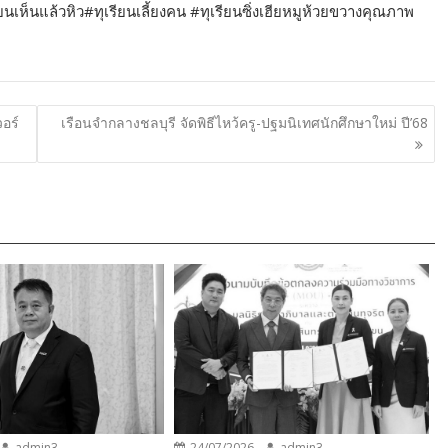
ห็นแล้วหิว#ทุเรียนเลี้ยงคน #ทุเรียนซิ่งเฮียหมูห้วยขวางคุณภาพ
อร์
เรือนจำกลางชลบุรี จัดพิธีไหว้ครู-ปฐมนิเทศนักศึกษาใหม่ ปี’68
admin3
24/07/2026
admin3