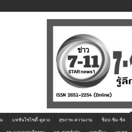
รม
แฟชั่นโซไซตี้-ดูดวง
สุขภาพ-ความงาม
ช็อป-ชิม-ชิล