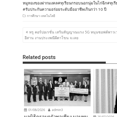
หมูทองของฝากมงคล#ทุเรียนกรอบนอกนุ่มในไก่ฉีก#ทุเรียนเ
#รับประกันความอร่อยระดับมืออาชีพเกินกว่า 10 ปี
การศึกษา-เทคโนโลยี
แนะแนว
ทรู คอร์ปอเรชั่น เสริมสัญญาณแรง 5G หนุนซอฟต์พาวเว
เรื่อง
อีสาน งานประเพณีผีตาโขน จ.เลย
Related posts
01/08/2026
admin3
มูลนิธิครอบครัวพอเพียง มอบทุน
25/07/2026