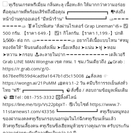
ทุเรียนเกรดพรีเมี่ยม กลิ่นทะลุ เนื้อทะลัก ให้มากกว่าความอร่อย
คือคุณภาพที่พร้อมเสิร์ฟถึงมือคุณ ┏━━━━━━━━━━━━━━┓
ส่งถึง
หน้าบ้านทุกออเดอร์ "มีหน้าร้าน" ┗━━━━━━━━━━━━━━┛
━ ━ ━ ━
━ ━ ━ ━ ━
#โปรพิเศษ "สั่งผ่านไรเดอร์ Grap Lineman"
»
500 กรัม. 【ราคา 649.-】
1 กิโลกรัม.【ราคา 1,199.-】ปกติ
1̷,5̷0̷0̷.- ต่อ กก.
━ ━ ━ ━ ━ ━ ━ ━ ━
อยากได้เนื้อแบบไหน "#หมู
ทองจัดให้" ฟินจนต้องสั่งเพิ่ม ➤เนื้อเหลือง ➤แน่น ➤ฟู ➤หอม
➤หวาน ➤กรอบ
ละลายในปาก ━ ━ ━ ━ ━ ━ ━ ━ ━ ━ ━ เดลิเวอรี
Grab LINE MAN Wongnai เขต กทม. 1 ชม./วันเดียวถึง
Grab :
https://r.grab.com/g/0-
8678eeff659d4cad9a1647b1d5c15008
สั่งเลย
https://wongn.ai/21PuMM
ตจว.1-2 วัน #มีบริการรถเย็นส่งทั่ว
ไทย “ฟรี” ┏━━━━━━━━━━━━━━┓
สั่งซื้อ / สอบถามข้อมูลเพิ่มเติม
Tel : 081-755-3332
ลิ้งค์ไลน์
https://line.me/ti/p/Vs22pbpiT-
เว็บไซต์ https://www.7-
11starnews1.com/43356 ┗━━━━━━━━━━━━━━┛ #ทุเรียนหมูทอง
ของฝากมงคล#ทุเรียนกรอบนอกนุ่มในไก่ฉีก#ทุเรียนเห็นแล้ว
หิว#ทุเรียนเลี้ยงคน #ทุเรียนซิ่งเฮียหมูห้วยขวางคุณภาพ #รับประกัน
ความอร่อยระดับมืออาชีพเกินกว่า 10 ปี