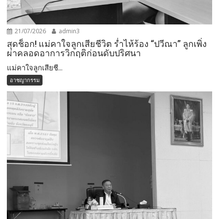
21/07/2026
admin3
สุดช็อก! แม่คาใจลูกเสียชีวิต ร่ำไห้ร้อง “ปวีณา” ลูกเพิ่ง
ผ่าคลอดอาการวิกฤติก่อนดับปริศนา
แม่คาใจลูกเสียชี...
อาชญากรรม