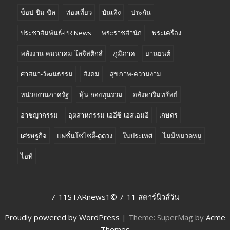
ช็อป-ชิม-ชิล
ท่องเที่ยว
บันเทิง
ประกัน
ประชาสัมพันธ์-PR News
พระราชสำนัก
พระเครื่อง
พลังงาน-คมนาคม-โลจิสติกส์
ภูมิภาค
ยานยนต์
ศาสนา-วัฒนธรรม
สังคม
สุขภาพ-ความงาม
หน่วยงานภาครัฐ
หุ้น-กองทุนรวม
อสังหาริมทรัพย์
อาชญากรรม
อุตสาหกรรม-เออีซี-เอสเอมอี
เกษตร
เศรษฐกิจ
แฟชั่นโซไซตี้-ดูดวง
ในประเทศ
ไม่มีหมวดหมู่
ไอที
7-11STARnews1© 7-11 สตาร์นิวส์วัน
Proudly powered by WordPress
|
Theme: SuperMag by
Acme
Themes