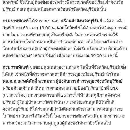
ลักทรัพย์ ซึ่งเป็นผู้ต้องขังอยู่ระหว่างพิจารณาคดีของเรือนจำจังหวัด
บุรีรัมย์ ก่อเหตุหลบหนีออกจากเรือนจำจังหวัดบุรีรัมย์ นั้น
กรมราชทัณฑ์
ได้รับรายงานจาก
เรือนจำจังหวัดบุรีรัมย์
แจ้งว่า เมื่อ
วันที่ 3 ก.ค.68 เวลา 13.00 น.
นายโกวิทย์ฯ
ได้ลักลอบใช้วัสดุอุปกรณ์
ภายในกองงานที่ทำงานอยู่เป็นเครื่องมือในการหลบหนี พร้อมใช้
ผ้าห่มในการโรยตัวหลบหนีทางกำแพงด้านทางทิศใต้ของเรือนจำฯ
โดยบัดนี้สามารถจับตัวผู้ต้องขังดังกล่าวได้เรียบร้อยแล้ว บริเวณด้าน
หลังศาลากลางจังหวัดบุรีรัมย์ เมื่อเวลาประมาณ 09.00 น. เช้านี้
กรมราชทัณฑ์
ขอขอบคุณหน่วยงานต่าง ๆ ในพื้นที่จังหวัดบุรีรัมย์ ซึ่ง
ได้แก่ เจ้าหน้าที่ตำรวจจากสถานีตำรวจภูธรเมืองบุรีรัมย์ นำโดย
พล.ต.ต.ณรงค์ศักดิ์ พรหมทา ผู้บังคับการตำรวจภูธรจังหวัดบุรีรัมย์
พร้อมด้วยเจ้าหน้าที่ทหาร ตลอดจนหน่วยป้องกันรักษาป่าที่ บร.6
(เขากระโดง) มณฑลทหารบกที่ 26 การไฟฟ้าส่วนภูมิภาคจังหวัด
บุรีรัมย์ ผู้ใหญ่บ้าน สารวัตรกำนัน และหน่วยงานมูลนิธิในพื้นที่
จังหวัดบุรีรัมย์ ที่ได้ร่วมสนธิกำลังติดตามตัวจนสามารถจับกุม นาย
โกวิทย์ฯ กลับมาได้ในครั้งนี้ โดยกรมราชทัณฑ์จะเพิ่มมาตรการและ
ความเข้มงวดในการควบคุมดูแลผู้ต้องขังให้มากยิ่งขึ้นต่อไป