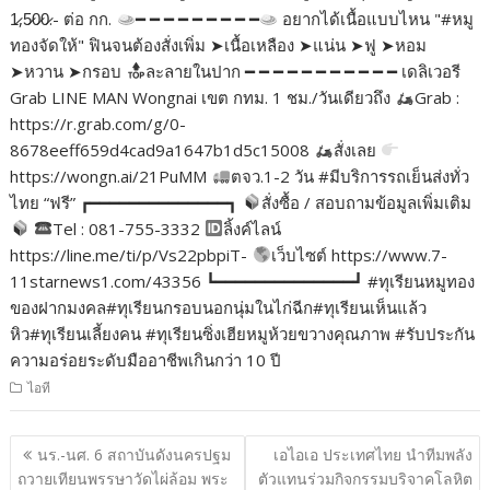
1̷,5̷0̷0̷.- ต่อ กก.
━ ━ ━ ━ ━ ━ ━ ━ ━
อยากได้เนื้อแบบไหน "#หมู
ทองจัดให้" ฟินจนต้องสั่งเพิ่ม ➤เนื้อเหลือง ➤แน่น ➤ฟู ➤หอม
➤หวาน ➤กรอบ
ละลายในปาก ━ ━ ━ ━ ━ ━ ━ ━ ━ ━ ━ เดลิเวอรี
Grab LINE MAN Wongnai เขต กทม. 1 ชม./วันเดียวถึง
Grab :
https://r.grab.com/g/0-
8678eeff659d4cad9a1647b1d5c15008
สั่งเลย
https://wongn.ai/21PuMM
ตจว.1-2 วัน #มีบริการรถเย็นส่งทั่ว
ไทย “ฟรี” ┏━━━━━━━━━━━━━━┓
สั่งซื้อ / สอบถามข้อมูลเพิ่มเติม
Tel : 081-755-3332
ลิ้งค์ไลน์
https://line.me/ti/p/Vs22pbpiT-
เว็บไซต์ https://www.7-
11starnews1.com/43356 ┗━━━━━━━━━━━━━━┛ #ทุเรียนหมูทอง
ของฝากมงคล#ทุเรียนกรอบนอกนุ่มในไก่ฉีก#ทุเรียนเห็นแล้ว
หิว#ทุเรียนเลี้ยงคน #ทุเรียนซิ่งเฮียหมูห้วยขวางคุณภาพ #รับประกัน
ความอร่อยระดับมืออาชีพเกินกว่า 10 ปี
ไอที
แนะแนว
นร.-นศ. 6 สถาบันดังนครปฐม
เอไอเอ ประเทศไทย นำทีมพลัง
เรื่อง
ถวายเทียนพรรษาวัดไผ่ล้อม พระ
ตัวแทนร่วมกิจกรรมบริจาคโลหิต