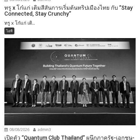
ทรู x โก๋แก่ เติมสีสันการเริ่มต้นทริปเมืองไทย กับ “Stay
Connected, Stay Crunchy”
ทรู x โก๋แก่ เติ...
ไอที
08/08/2026
admin3
เปิดตัว “Quantum Club Thailand” ผนึกภาครัฐ-เอกชน-