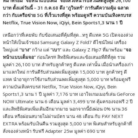
ที่มาพร้อม
“
จอหน้าแบบเต็ม
”
จองล่วงหน้ารับส่วนลดสูงสุด
26,
100
บาท ตั้งแต่วันนี้ – 31 ก.ค.68 ดึง
“
ภูวินทร์
”
การันตีความคุ้ม ฉลาด
กว่า กับเครือข่าย
5G
ที่เร็วแรงที่สุด
พร้อมดูฟรี ความบันเทิงครบรส
Netflix, True Vision Now, iQiyi, Bein Sports
1,3
นาน
1
ปี
เหนือกว่าที่เคยพับ กับข้อเสนอที่คุ้มที่สุด…ทรู ดีแทค 5G เปิดจองล่วง
หน้าให้เป็นเจ้าของ Samsung Galaxy Z Fold7 ดีไซน์ใหม่ เครื่อง
ใหญ่แต่
“
บาง
”
กว้าง แต่
“
เบา
”
และ Galaxy Z Flip7 ที่มาพร้อม
“
จอ
หน้าแบบเต็มจอ
”
ก่อนใคร!!! สิทธิพิเศษและข้อเสนอที่ดีที่สุด รวม
มูลค่า 26,100 บาท สำหรับลูกค้าทรู ดีแทค เท่านั้น เมื่อนำเครื่องเก่า
มาแลกใหม่ การันตีรับส่วนลดเพิ่มสูงสุด 15,000 บาท ลูกค้าทรู ดี
แทค นำอายุการใช้งานรับส่วนลดเพิ่มสูงสุด 5,000 บาท พร้อมดูฟรี
ความบันเทิงครบรส Netflix, True Vision Now, iQiyi, Bein
Sports1,3 นาน 1 ปี มูลค่า 7,176 บาท เอาใจเกมเมอร์เล่น GeForce
NOW Ultimate นาน 6 เดือน มูลค่า 3,499 บาท คุ้มครองจอฟรี 2 ปี
และสิทธิพิเศษเพิ่มเติมอีกมากมาย นอกจากนี้ยังผ่อน 0% นาน 36
เดือน หรือผ่อนสบายไม่ผ่านบัตร นาน 48 เดือน กับ PAY NEXT
EXTRA พร้อมรับเงินคืน รวมสูงสุด 5,000 บาท พิเศษสำหรับลูกค้าที่
สั่งจองล่วงหน้า รับฟรี Adapter 25w มูลค่า 690 บาท