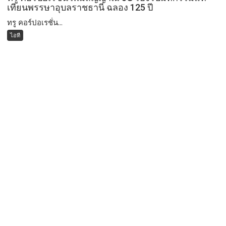
เทียนพรรษาอุบลราชธานี ฉลอง 125 ปี
ทรู คอร์ปอเรชั่น...
ไอที