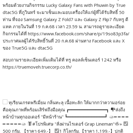
พร้อมด้วยงานกิจกรรม Lucky Galaxy Fans with Phuwin by True
dtac5G ที่ภูวินทร์ จะมาเซ็นและมอบเครื่องให้แก่ผู้ที่ได้รับสิทธิ์ 50
ท่าน ที่จอง Samsung Galaxy Z Fold7 และ Galaxy Z Flip7 กับทรู ดี
แทค ภายในวันที่ 19 ก.ค.68 เวลา 23.59 น. สามารถดูรายละเอียด
กิจกรรมได้ที่ https://www.facebook.com/share/p/19so83p3fa/
ประกาศผลผู้ได้รับสิทธิ์วันที่ 20 ก.ค.68 ผ่านทาง Facebook และ X
ของ True5G และ dtac5G
สอบถามรายละเอียดเพิ่มเติมได้ที่ ทรู คอลล์เซ็นเตอร์ 1242 หรือ
https://truemoveh.truecorp.co.th/
ทุเรียนเกรดพรีเมี่ยม กลิ่นทะลุ เนื้อทะลัก ให้มากกว่าความอร่อย
คือคุณภาพที่พร้อมเสิร์ฟถึงมือคุณ ┏━━━━━━━━━━━━━━┓
ส่งถึง
หน้าบ้านทุกออเดอร์ "มีหน้าร้าน" ┗━━━━━━━━━━━━━━┛
━ ━ ━ ━
━ ━ ━ ━ ━
#โปรพิเศษ "สั่งผ่านไรเดอร์ Grap Lineman"
»
500 กรัม. 【ราคา 649.-】
1 กิโลกรัม.【ราคา 1,199.-】ปกติ