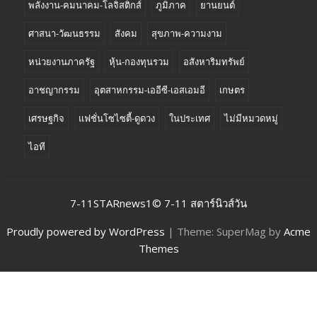
พลังงาน-คมนาคม-โลจิสติกส์
ภูมิภาค
ยานยนต์
ศาสนา-วัฒนธรรม
สังคม
สุขภาพ-ความงาม
หน่วยงานภาครัฐ
หุ้น-กองทุนรวม
อสังหาริมทรัพย์
อาชญากรรม
อุตสาหกรรม-เออีซี-เอสเอมอี
เกษตร
เศรษฐกิจ
แฟชั่นโซไซตี้-ดูดวง
ในประเทศ
ไม่มีหมวดหมู่
ไอที
7-11STARnews1© 7-11 สตาร์นิวส์วัน
Proudly powered by WordPress
|
Theme: SuperMag by
Acme
Themes