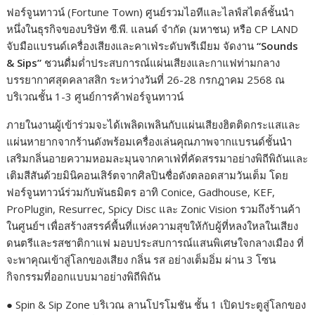
ฟอร์จูนทาวน์ (Fortune Town) ศูนย์รวมไอทีและไลฟ์สไตล์ชั้นนำ
หนึ่งในธุรกิจของบริษัท ซี.พี. แลนด์ จำกัด (มหาชน) หรือ CP LAND
จับมือแบรนด์เครื่องเสียงและคาเฟ่ระดับพรีเมียม จัดงาน
“Sounds
& Sips”
ชวนดื่มด่ำประสบการณ์แผ่นเสียงและกาแฟท่ามกลาง
บรรยากาศสุดคลาสสิก ระหว่างวันที่ 26-28 กรกฎาคม 2568 ณ
บริเวณชั้น 1-3 ศูนย์การค้าฟอร์จูนทาวน์
ภายในงานผู้เข้าร่วมจะได้เพลิดเพลินกับแผ่นเสียงฮิตติดกระแสและ
แผ่นหายากจากร้านดังพร้อมเครื่องเล่นคุณภาพจากแบรนด์ชั้นนำ
เสริมกลิ่นอายความหอมละมุนจากคาเฟ่ที่คัดสรรมาอย่างพิถีพิถันและ
เติมสีสันด้วยมินิคอนเสิร์ตจากศิลปินชื่อดังตลอดสามวันเต็ม โดย
ฟอร์จูนทาวน์ร่วมกับพันธมิตร อาทิ Conice, Gadhouse, KEF,
ProPlugin, Resurrec, Spicy Disc และ Zonic Vision รวมถึงร้านค้า
ในศูนย์ฯ เพื่อสร้างสรรค์พื้นที่แห่งความสุขให้กับผู้ที่หลงใหลในเสียง
ดนตรีและรสชาติกาแฟ มอบประสบการณ์แสนพิเศษใจกลางเมือง ที่
จะพาคุณเข้าสู่โลกของเสียง กลิ่น รส อย่างเต็มอิ่ม ผ่าน 3 โซน
กิจกรรมที่ออกแบบมาอย่างพิถีพิถัน
● Spin & Sip Zone บริเวณ ลานโปรโมชัน ชั้น 1 เปิดประตูสู่โลกของ