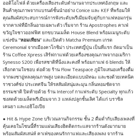
ออดิโอไฟล์ ด้วยเครื่องเสียงระดับตำนานจากประเทศอังกฤษ และ
สินค้าคุณภาพจากแบรนด์ชั้นนำอย่าง Conice และ KEF ที่พร้อมให้
คุณสัมผัสประสบการณ์การฟังระดับพรีเมียมจับคู่กับกาแฟหอมกรุ่น
จากคาเฟ่ที่มีกลิ่นอายเฉพาะตัว เริ่มจาก ร้าน Apostrophes คาเฟ่
ขวัญใจชาวออฟฟิศ ยกขบวนเมล็ด House Blend พร้อมเมนูระดับ
แข่งขัน
“
หอมเทียน
”
และเปิดตัว Matcha Premium เกรด
Ceremonial จากเมืองคาโกชิม่า ประเทศญี่ปุ่น เป็นที่แรก ถัดมาเป็น
ร้าน Coffee Xpress เสิร์ฟกาแฟด้วยเครื่องชงคุณภาพจากอเมริกา
Synesso S200 เพื่อรสชาติที่นิ่งและคงที่ พร้อมกาแฟ 6 blends ให้
เลือกตามใจชอบ ต่อด้วย ร้าน Flow Teaspace ภูมิใจเสนอเครื่องดื่ม
จากผงชาอู่หลงคุณภาพสูง บดละเอียดแบบมัทฉะ และชงด้วยเทคนิค
ราชวงศ์ซ่ง ประเทศจีน ให้รสสัมผัสนุ่มละมุน กลิ่นหอมชัดจาก
ธรรมชาติ ปิดท้ายด้วย ร้าน Intercof กาแฟระดับ Specialty ทุกแก้ว
ชงสดด้วยเมล็ดพรีเมียมจาก 3 แหล่งปลูกชั้นเลิศ ได้แก่ บราซิล
เคนยา และเอธิโอเปีย
● Hit & Hype Zone บริเวณลานกิจกรรม ชั้น 2 ดื่มด่ำกับเสียงเพลงที่
คุ้นเคยในโซนนี้ที่รวมแผ่นเสียงฮิตติดกระแสจากร้านดังมากมาย
พร้อมสัมผัสเสน่ห์ คาเฟ่ของคนรักกาแฟและเสียงเพลง จากร้าน