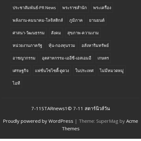
ประชาสัมพันธ์-PR News
พระราชสำนัก
พระเครื่อง
พลังงาน-คมนาคม-โลจิสติกส์
ภูมิภาค
ยานยนต์
ศาสนา-วัฒนธรรม
สังคม
สุขภาพ-ความงาม
หน่วยงานภาครัฐ
หุ้น-กองทุนรวม
อสังหาริมทรัพย์
อาชญากรรม
อุตสาหกรรม-เออีซี-เอสเอมอี
เกษตร
เศรษฐกิจ
แฟชั่นโซไซตี้-ดูดวง
ในประเทศ
ไม่มีหมวดหมู่
ไอที
7-11STARnews1© 7-11 สตาร์นิวส์วัน
Proudly powered by WordPress
|
Theme: SuperMag by
Acme
Themes