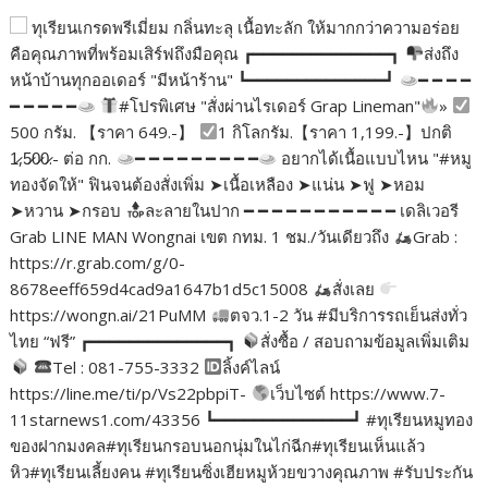
ทุเรียนเกรดพรีเมี่ยม กลิ่นทะลุ เนื้อทะลัก ให้มากกว่าความอร่อย
คือคุณภาพที่พร้อมเสิร์ฟถึงมือคุณ ┏━━━━━━━━━━━━━━┓
ส่งถึง
หน้าบ้านทุกออเดอร์ "มีหน้าร้าน" ┗━━━━━━━━━━━━━━┛
━ ━ ━ ━
━ ━ ━ ━ ━
#โปรพิเศษ "สั่งผ่านไรเดอร์ Grap Lineman"
»
500 กรัม. 【ราคา 649.-】
1 กิโลกรัม.【ราคา 1,199.-】ปกติ
1̷,5̷0̷0̷.- ต่อ กก.
━ ━ ━ ━ ━ ━ ━ ━ ━
อยากได้เนื้อแบบไหน "#หมู
ทองจัดให้" ฟินจนต้องสั่งเพิ่ม ➤เนื้อเหลือง ➤แน่น ➤ฟู ➤หอม
➤หวาน ➤กรอบ
ละลายในปาก ━ ━ ━ ━ ━ ━ ━ ━ ━ ━ ━ เดลิเวอรี
Grab LINE MAN Wongnai เขต กทม. 1 ชม./วันเดียวถึง
Grab :
https://r.grab.com/g/0-
8678eeff659d4cad9a1647b1d5c15008
สั่งเลย
https://wongn.ai/21PuMM
ตจว.1-2 วัน #มีบริการรถเย็นส่งทั่ว
ไทย “ฟรี” ┏━━━━━━━━━━━━━━┓
สั่งซื้อ / สอบถามข้อมูลเพิ่มเติม
Tel : 081-755-3332
ลิ้งค์ไลน์
https://line.me/ti/p/Vs22pbpiT-
เว็บไซต์ https://www.7-
11starnews1.com/43356 ┗━━━━━━━━━━━━━━┛ #ทุเรียนหมูทอง
ของฝากมงคล#ทุเรียนกรอบนอกนุ่มในไก่ฉีก#ทุเรียนเห็นแล้ว
หิว#ทุเรียนเลี้ยงคน #ทุเรียนซิ่งเฮียหมูห้วยขวางคุณภาพ #รับประกัน