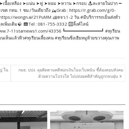
ิ่ม ➤เนื้อเหลือง ➤แน่น ➤ฟู ➤หอม ➤หวาน ➤กรอบ
ละลายในปาก ━
เขต กทม. 1 ชม./วันเดียวถึง
Grab : https://r.grab.com/g/0-
https://wongn.ai/21PuMM
ตจว.1-2 วัน #มีบริการรถเย็นส่งทั่ว
ูลเพิ่มเติม
Tel : 081-755-3332
ลิ้งค์ไลน์
//www.7-11starnews1.com/43356 ┗━━━━━━━━━━━━━━┛ #ทุเรียน
ห็นแล้วหิว#ทุเรียนเลี้ยงคน #ทุเรียนซิ่งเฮียหมูห้วยขวางคุณภาพ
ญ่ ใน
กมธ. ปปง. ลุยติดตามคดีฟอกเงินโยงเว็บพนัน ชี้ต้องตอบสังคม
ด้วยความโปร่งใส ไม่ปล่อยคดีสำคัญถูกกลบฝุ่น