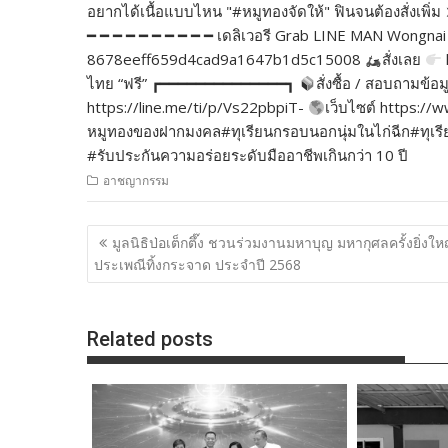
อยากได้เนื้อแบบไหน "#หมูทองจัดให้" ฟินจนต้องสั่งเพ
━ ━ ━ ━ ━ ━ ━ ━ ━ ━ เดลิเวอรี Grab LINE MAN Wongnai 
8678eeff659d4cad9a1647b1d5c15008
สั่งเลย
ไทย “ฟรี” ┏━━━━━━━━━━━━━━┓
สั่งซื้อ / สอบถามข้อม
https://line.me/ti/p/Vs22pbpiT-
เว็บไซต์ https:
หมูทองของฝากมงคล#ทุเรียนกรอบนอกนุ่มในไก่ฉีก#ทุเรียนเ
#รับประกันความอร่อยระดับมืออาชีพเกินกว่า 10 ปี
อาชญากรรม
แนะแนว
มูลนิธิป่อเต็กตึ๊ง ชวนร่วมงานมหาบุญ มหากุศลครั้งยิ่งให
เรื่อง
ประเพณีทิ้งกระจาด ประจำปี 2568
Related posts