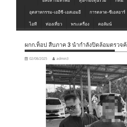
อสังหาริมทรัพย์
หุ้น-กองทุนรวม
กทม.
อุตสาหกรรม-เออีซี-เอสเอมอี
การตลาด-ซีเอสอาร์
ไอที
ท่องเที่ยว
พระเครื่อง
คอลัมน์
ผกก.ท็อป สืบภาค 3 นำกำลังปิดล้อมตรวจค
02/08/2025
admin3