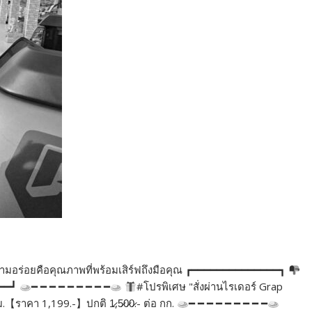
่าความอร่อยคือคุณภาพที่พร้อมเสิร์ฟถึงมือคุณ ┏━━━━━━━━━━━━━━┓
━━━┛
━ ━ ━ ━ ━ ━ ━ ━ ━
#โปรพิเศษ "สั่งผ่านไรเดอร์ Grap
ม.【ราคา 1,199.-】ปกติ 1̷,5̷0̷0̷.- ต่อ กก.
━ ━ ━ ━ ━ ━ ━ ━ ━