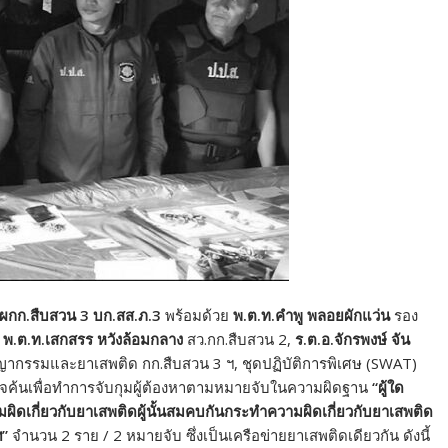
 ผกก.สืบสวน 3
บก.สส.ภ.
3
พร้อมด้วย
พ.ต.ท.คำพู พลอยผักแว่น
รอง
,
พ.ต.ท.เสกสรร หวังล้อมกลาง
สว.กก.สืบสวน 2,
ร.ต.อ.จักรพงษ์ จัน
ญากรรมและยาเสพติด กก.สืบสวน 3 ฯ, ชุดปฏิบัติการพิเศษ (SWAT)
รวจค้นเพื่อทำการจับกุมผู้ต้องหาตามหมายจับในความผิดฐาน
“
ผู้ใด
ิดเกี่ยวกับยาเสพติดผู้นั้นสมคบกันกระทำความผิดเกี่ยวกับยาเสพติด
ฯ
”
จำนวน 2 ราย / 2 หมายจับ ซึ่งเป็นเครือข่ายยาเสพติดเดียวกัน ดังนี้