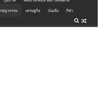
ภูมิภาค
พลังงาน-คมนาคม-โลจิสติกส์
าชญากรรม
เศรษฐกิจ
บันเทิง
กีฬา