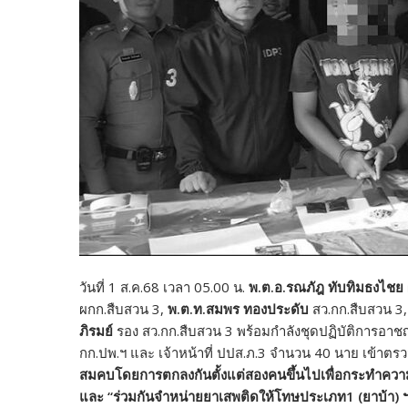
วันที่ 1 ส.ค.68 เวลา 05.00 น.
พ.ต.อ.รณภัฎ ทับทิมธงไชย
ผกก.สืบสวน 3,
พ.ต.ท.สมพร ทองประดับ
สว.กก.สืบสวน 3
ภิรมย์
รอง สว.กก.สืบสวน 3 พร้อมกำลังชุดปฏิบัติการอาช
กก.ปพ.ฯ และ เจ้าหน้าที่ ปปส.ภ.3 จำนวน 40 นาย เข้าต
สมคบโดยการตกลงกันตั้งแต่สองคนขึ้นไปเพื่อกระทำความผ
และ
“
ร่วมกันจำหน่ายยาเสพติดให้โทษประเภท1 (ยาบ้า) 