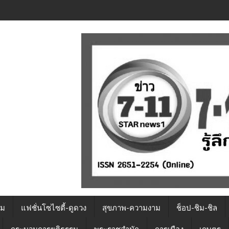
รม
แฟชั่นโซไซตี้-ดูดวง
สุขภาพ-ความงาม
ช็อป-ชิม-ชิล