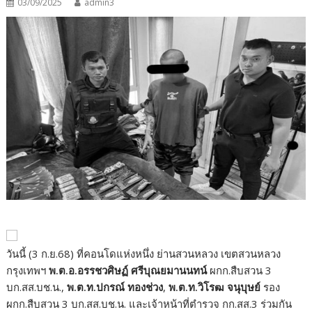
03/09/2025
admin3
วันนี้ (3 ก.ย.68) ที่คอนโดแห่งหนึ่ง ย่านสวนหลวง เขตสวนหลวง
กรุงเทพฯ
พ.ต.อ.อรรชวศิษฏ์ ศรีบุณยมานนทน์
ผกก.สืบสวน 3
บก.สส.บช.น.,
พ.ต.ท.ปกรณ์ ทองช่วง
,
พ.ต.ท.วิโรฒ จนุบุษย์
รอง
ผกก.สืบสวน 3 บก.สส.บช.น. และเจ้าหน้าที่ตำรวจ กก.สส.3 ร่วมกัน