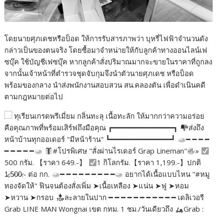
โดยนายศุภเดชหรือป็อด ให้การรับสารภาพว่า บุหรี่ไฟฟ้าจำนวนดัง
กล่าวเป็นของตนจริง โดยซื้อมาจำหน่ายให้กับลูกค้าทางออนไลน์เฟ
ซบุ๊ค ใช้บัญชีเฟซบุ๊ค หากลูกค้าสั่งปริมาณมากจะขายในราคาที่ถูกลง
จากนั้นเจ้าหน้าที่ตำรวจชุดจับกุมจึงนำตัวนายศุภเดช หรือป็อด
พร้อมของกลาง นำส่งพนักงานสอบสวน สน.คลองตัน เพื่อดำเนินคดี
ตามกฎหมายต่อไป
ทุเรียนเกรดพรีเมี่ยม กลิ่นทะลุ เนื้อทะลัก ให้มากกว่าความอร่อย
คือคุณภาพที่พร้อมเสิร์ฟถึงมือคุณ ┏━━━━━━━━━━━━━━┓
ส่งถึง
หน้าบ้านทุกออเดอร์ "มีหน้าร้าน" ┗━━━━━━━━━━━━━━┛
━ ━ ━ ━
━ ━ ━ ━ ━
#โปรพิเศษ "สั่งผ่านไรเดอร์ Grap Lineman"
»
500 กรัม. 【ราคา 649.-】
1 กิโลกรัม.【ราคา 1,199.-】ปกติ
1̷,5̷0̷0̷.- ต่อ กก.
━ ━ ━ ━ ━ ━ ━ ━ ━
อยากได้เนื้อแบบไหน "#หมู
ทองจัดให้" ฟินจนต้องสั่งเพิ่ม ➤เนื้อเหลือง ➤แน่น ➤ฟู ➤หอม
➤หวาน ➤กรอบ
ละลายในปาก ━ ━ ━ ━ ━ ━ ━ ━ ━ ━ ━ เดลิเวอรี
Grab LINE MAN Wongnai เขต กทม. 1 ชม./วันเดียวถึง
Grab :