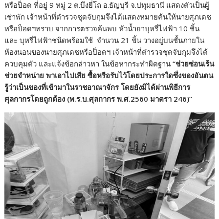
หรือป็อด ที่อยู่ 9 หมู่ 2 ต.บึงยี่โถ อ.ธัญบุรี จ.ปทุมธานี แสดงตัวเป็นผู้
เช่าพัก เจ้าหน้าที่ตำรวจชุดจับกุมจึงได้แสดงหมายค้นให้นายศุภเดช
หรือป็อดฯทราบ จากการตรวจค้นพบ หัวน้ำยาบุหรี่ไฟฟ้า 10 ชิ้น
และ บุหรี่ไฟฟ้าชนิดพร้อมใช้ จำนวน 21 ชิ้น วางอยู่บนชั้นภายใน
ห้องนอนของนายศุภเดชหรือป็อดฯ เจ้าหน้าที่ตำรวจชุดจับกุมจึงได้
ควบคุมตัว และแจ้งข้อกล่าวหา ในข้อหากระทำผิดฐาน
“
ช่วยซ่อนเร้น
ช่วยจำหน่าย พาเอาไปเสีย ซื้อหรือรับไว้โดยประการใดซึ่งของอันตน
รู้ว่าเป็นของที่เข้ามาในราชอาณาจักร โดยยังมิได้ผ่านพิธีการ
ศุลกากรโดยถูกต้อง (พ.ร.บ.ศุลกากร พ.ศ.2560 มาตรา 246)
”