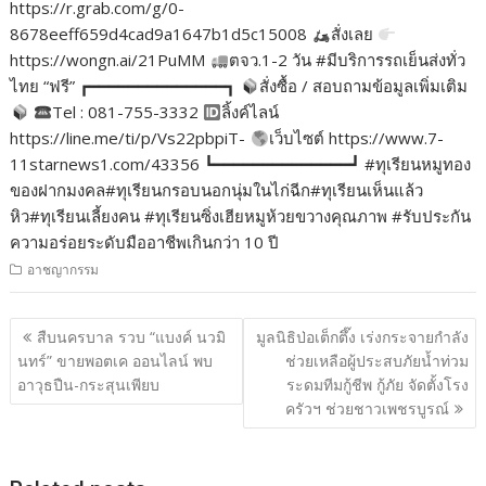
https://r.grab.com/g/0-
8678eeff659d4cad9a1647b1d5c15008
สั่งเลย
https://wongn.ai/21PuMM
ตจว.1-2 วัน #มีบริการรถเย็นส่งทั่ว
ไทย “ฟรี” ┏━━━━━━━━━━━━━━┓
สั่งซื้อ / สอบถามข้อมูลเพิ่มเติม
Tel : 081-755-3332
ลิ้งค์ไลน์
https://line.me/ti/p/Vs22pbpiT-
เว็บไซต์ https://www.7-
11starnews1.com/43356 ┗━━━━━━━━━━━━━━┛ #ทุเรียนหมูทอง
ของฝากมงคล#ทุเรียนกรอบนอกนุ่มในไก่ฉีก#ทุเรียนเห็นแล้ว
หิว#ทุเรียนเลี้ยงคน #ทุเรียนซิ่งเฮียหมูห้วยขวางคุณภาพ #รับประกัน
ความอร่อยระดับมืออาชีพเกินกว่า 10 ปี
อาชญากรรม
แนะแนว
สืบนครบาล รวบ “แบงค์ นวมิ
มูลนิธิป่อเต็กตึ๊ง เร่งกระจายกำลัง
เรื่อง
นทร์” ขายพอตเค ออนไลน์ พบ
ช่วยเหลือผู้ประสบภัยน้ำท่วม
อาวุธปืน-กระสุนเพียบ
ระดมทีมกู้ชีพ กู้ภัย จัดตั้งโรง
ครัวฯ ช่วยชาวเพชรบูรณ์