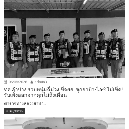
06/08/2026
admin3
ทล.ลำปาง รวบหนุ่มฉี่ม่วง ขี่จยย. ซุกยาบ้า-ไอซ์ ไม่เข็ด!
รับเพิ่งออกจากคุกไม่ถึงเดือน
ตำรวจทางหลวงลำปา...
อาชญากรรม