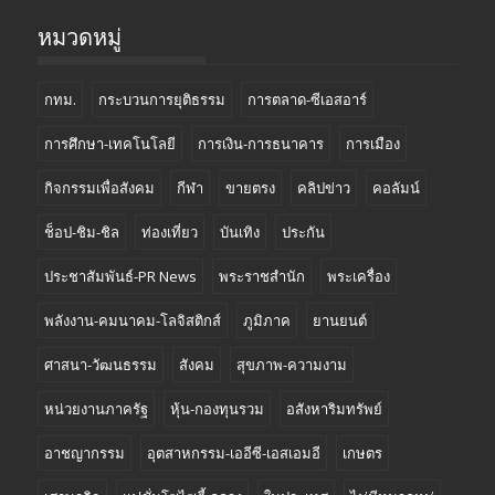
หมวดหมู่
กทม.
กระบวนการยุติธรรม
การตลาด-ซีเอสอาร์
การศึกษา-เทคโนโลยี
การเงิน-การธนาคาร
การเมือง
กิจกรรมเพื่อสังคม
กีฬา
ขายตรง
คลิปข่าว
คอลัมน์
ช็อป-ชิม-ชิล
ท่องเที่ยว
บันเทิง
ประกัน
ประชาสัมพันธ์-PR News
พระราชสำนัก
พระเครื่อง
พลังงาน-คมนาคม-โลจิสติกส์
ภูมิภาค
ยานยนต์
ศาสนา-วัฒนธรรม
สังคม
สุขภาพ-ความงาม
หน่วยงานภาครัฐ
หุ้น-กองทุนรวม
อสังหาริมทรัพย์
อาชญากรรม
อุตสาหกรรม-เออีซี-เอสเอมอี
เกษตร