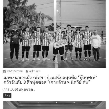
06/07/2026
admin3
สภท.-นายกเมืองพัทยา ร่วมสนับสนุนทีม “บุ๊คบุฟเฟ่”
คว้าอันดับ 3 ศึกฟุตซอล “เกาะล้าน × นัควีย์ คัพ”
การแข่งขันฟุตซอล...
กีฬา