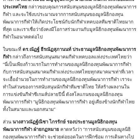
ประเทศไทย
กล่าวขอบคุณการสนับสนุนของมูลนิธิกองทุนพัฒนาการ
กีฬา และจะใช้งบประมาณจากการสนับสนุนของมูลนิธิกองทุน
พัฒนาการกีฬาให้เกิดประโยชน์กับนักกีฬาเทคบอลทีมชาติไทยมาก
ที่สุด และเราเชื่อว่ายังคงมีโอกาสร่วมงานกับมูลนิธิกองทุนพัฒนาการ
กีฬาในอนาคตต่อไป
ในขณะที่
ดร.ณัฏฐ์ ธีรณัฏสุภานนท์ ประธานมูลนิธิกองทุนพัฒนาการ
กีฬา
กล่าวถึงการสนับสนุนสมาคมกีฬาเทคบอลแห่งประเทศไทยว่า
“นี่เป็นเพียงก้าวแรกในการทำงานของมูลนิธิกองทุนพัฒนาการกีฬา
กับการสนับสนุนสมาคมกีฬาแห่งประเทศไทยทุกสมาคมฯเท่าที่เวลา
จะเอื้ออำนวยในการทำงานของมูลนิธิกองทุนพัฒนาการกีฬา เราจะ
ทำในส่วนของการสนับสนุนนักกีฬาทีมชาติไทย ให้สร้างผลงานใน
การแข่งขันกีฬาซีเกมส์ปลายปีนี้ ดังสโลแกนของมูลนิธิกองทุน
พัฒนาการกีฬา “มูนิธิกองทุนพัฒนาการกีฬา อยู่เคียงข้างนักกีฬาไทย
ทั้งในสนามและนอกสนาม”
ส่วน
นางสาวณัฏฐ์ณิชา ไกรรักษ์ รองประธานมูลนิธิกองทุน
พัฒนาการกีฬา ฝ่ายกฏหมาย
คาดหวังว่า “การสนับสนุนของมูลนิธิ
กองทุนพัฒนาการกีฬา จะช่วยต่อยอดในการฝึกซ้อม การเดินทางไป