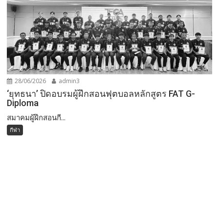
28/06/2026
admin3
‘ยุทธนา’ ปิดอบรมผู้ฝึกสอนฟุตบอลหลักสูตร FAT G-
Diploma
สมาคมผู้ฝึกสอนกี...
กีฬา