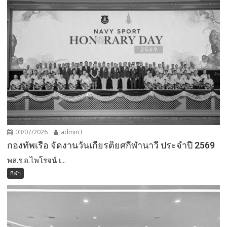
03/07/2026
admin3
กองทัพเรือ จัดงานวันเกียรติยศกีฬานาวี ประจำปี 2569
พล.ร.อ.ไพโรจน์ เ...
กีฬา