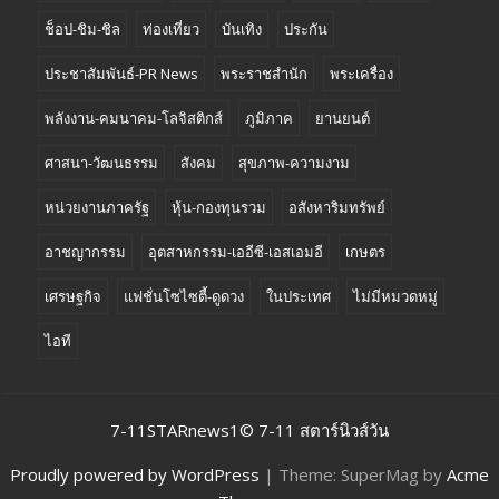
7-11STARnews1© 7-11 สตาร์นิวส์วัน
Proudly powered by WordPress
|
Theme: SuperMag by
Acme
Themes