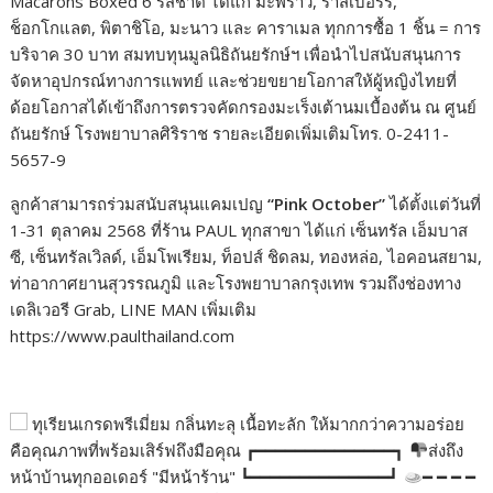
Macarons Boxed 6 รสชาติ ได้แก่ มะพร้าว, ราสเบอร์รี,
ช็อกโกแลต, พิตาชิโอ, มะนาว และ คาราเมล ทุกการซื้อ 1 ชิ้น = การ
บริจาค 30 บาท สมทบทุนมูลนิธิถันยรักษ์ฯ เพื่อนำไปสนับสนุนการ
จัดหาอุปกรณ์ทางการแพทย์ และช่วยขยายโอกาสให้ผู้หญิงไทยที่
ด้อยโอกาสได้เข้าถึงการตรวจคัดกรองมะเร็งเต้านมเบื้องต้น ณ ศูนย์
ถันยรักษ์ โรงพยาบาลศิริราช รายละเอียดเพิ่มเติมโทร. 0-2411-
5657-9
ลูกค้าสามารถร่วมสนับสนุนแคมเปญ
“Pink October”
ได้ตั้งแต่วันที่
1-31 ตุลาคม 2568 ที่ร้าน PAUL ทุกสาขา ได้แก่ เซ็นทรัล เอ็มบาส
ซี, เซ็นทรัลเวิลด์, เอ็มโพเรียม, ท็อปส์ ชิดลม, ทองหล่อ, ไอคอนสยาม,
ท่าอากาศยานสุวรรณภูมิ และโรงพยาบาลกรุงเทพ รวมถึงช่องทาง
เดลิเวอรี Grab, LINE MAN เพิ่มเติม
https://www.paulthailand.com
ทุเรียนเกรดพรีเมี่ยม กลิ่นทะลุ เนื้อทะลัก ให้มากกว่าความอร่อย
คือคุณภาพที่พร้อมเสิร์ฟถึงมือคุณ ┏━━━━━━━━━━━━━━┓
ส่งถึง
หน้าบ้านทุกออเดอร์ "มีหน้าร้าน" ┗━━━━━━━━━━━━━━┛
━ ━ ━ ━