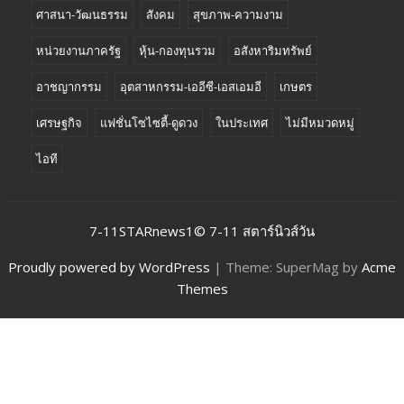
ศาสนา-วัฒนธรรม
สังคม
สุขภาพ-ความงาม
หน่วยงานภาครัฐ
หุ้น-กองทุนรวม
อสังหาริมทรัพย์
อาชญากรรม
อุตสาหกรรม-เออีซี-เอสเอมอี
เกษตร
เศรษฐกิจ
แฟชั่นโซไซตี้-ดูดวง
ในประเทศ
ไม่มีหมวดหมู่
ไอที
7-11STARnews1© 7-11 สตาร์นิวส์วัน
Proudly powered by WordPress
|
Theme: SuperMag by
Acme
Themes