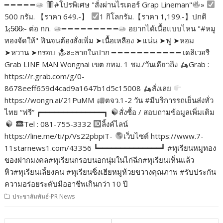
━ ━ ━ ━ ━
#โปรพิเศษ "สั่งผ่านไรเดอร์ Grap Lineman"
»
500 กรัม. 【ราคา 649.-】
1 กิโลกรัม.【ราคา 1,199.-】ปกติ
1̷,5̷0̷0̷.- ต่อ กก.
━ ━ ━ ━ ━ ━ ━ ━ ━
อยากได้เนื้อแบบไหน "#หมู
ทองจัดให้" ฟินจนต้องสั่งเพิ่ม ➤เนื้อเหลือง ➤แน่น ➤ฟู ➤หอม
➤หวาน ➤กรอบ
ละลายในปาก ━ ━ ━ ━ ━ ━ ━ ━ ━ ━ ━ เดลิเวอรี
Grab LINE MAN Wongnai เขต กทม. 1 ชม./วันเดียวถึง
Grab :
https://r.grab.com/g/0-
8678eeff659d4cad9a1647b1d5c15008
สั่งเลย
https://wongn.ai/21PuMM
ตจว.1-2 วัน #มีบริการรถเย็นส่งทั่ว
ไทย “ฟรี” ┏━━━━━━━━━━━━━━┓
สั่งซื้อ / สอบถามข้อมูลเพิ่มเติม
Tel : 081-755-3332
ลิ้งค์ไลน์
https://line.me/ti/p/Vs22pbpiT-
เว็บไซต์ https://www.7-
11starnews1.com/43356 ┗━━━━━━━━━━━━━━┛ #ทุเรียนหมูทอง
ของฝากมงคล#ทุเรียนกรอบนอกนุ่มในไก่ฉีก#ทุเรียนเห็นแล้ว
หิว#ทุเรียนเลี้ยงคน #ทุเรียนซิ่งเฮียหมูห้วยขวางคุณภาพ #รับประกัน
ความอร่อยระดับมืออาชีพเกินกว่า 10 ปี
ประชาสัมพันธ์-PR News