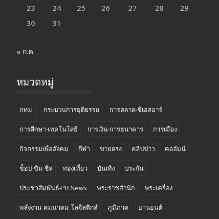
23
24
25
26
27
28
29
30
31
« ก.ค.
หมวดหมู่
กทม.
กระบวนการยุติธรรม
การตลาด-ซีเอสอาร์
การศึกษา-เทคโนโลยี
การเงิน-การธนาคาร
การเมือง
กิจกรรมเพื่อสังคม
กีฬา
ขายตรง
คลิปข่าว
คอลัมน์
ช็อป-ชิม-ชิล
ท่องเที่ยว
บันเทิง
ประกัน
ประชาสัมพันธ์-PR News
พระราชสำนัก
พระเครื่อง
พลังงาน-คมนาคม-โลจิสติกส์
ภูมิภาค
ยานยนต์