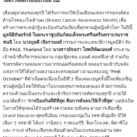
ได้ตรวจคัดกรองมะเร็งเต้านม
เดือนตุลาคมของทุกปี ได้รับการยกให้เป็นเดือนแห่งการรณรงค์ต่อ
ต้านโรคมะเร็งเต้านม (Breast Cancer Awareness Month) เพื่อ
สร้างการตระหนักรู้และป้องกันภัยเงียบที่คุกคามผู้หญิงทั่วโลก ในปีนี้
มูลนิธิถันยรักษ์ ในพระราชูปถัมภ์สมเด็จพระศรีนครินทราบรมราช
ชนนี
โดย
นางบุษดี เจียรวนนท์
กรรมการและเลขาธิการมูลนิธิฯ จับ
มือ
PAUL Thailand
โดย
นางสาวอัจฉรา โสตถิพัฒนพงศ์
ประธาน
เจ้าหน้าที่บริหารหน่วยงาน กลุ่มฟู้ดเชน แอนด์ คอฟฟี่เฮาส์ ร่วมกัน
รังสรรค์ความหอมหวานจากขนมฝรั่งเศสแท้ หลอมรวมเข้ากับพลัง
แห่งการให้ได้อย่างงดงามและทรงคุณค่า ผ่านแคมเปญ
“Pink
October”
ที่ดำเนินต่อเนื่องเป็นปีที่ 3 ซึ่งแคมเปญครั้งนี้ไม่เพียงเชิญ
ชวนผู้หญิงไทยให้หันมาโอบกอดสุขภาพของตนเอง ด้วยการหมั่น
ตรวจเต้านมเป็นประจำและเข้ารับการตรวจคัดกรองทุกปี ภายใต้
แนวคิดที่ว่า
“
การป้องกันที่ดีที่สุด คือการค้นพบให้เร็วที่สุด
”
แต่ยังเปิด
โอกาสให้ทุกคนได้ร่วมสร้างความหมายพิเศษ ผ่านการเลือกซื้อ
Grand Macaron สุดพรีเมียม กรอบนอกนุ่มใน รสชาตินุ่มลึก มีให้
เลือก 5 รสชาติ ได้แก่ วานิลลา, ราสเบอร์รี, ช็อกโกแลต, พิตาชิโอ
และ กาแฟ หรือจะเลือกสะท้อนตัวตนในแบบของคุณผ่าน Mini