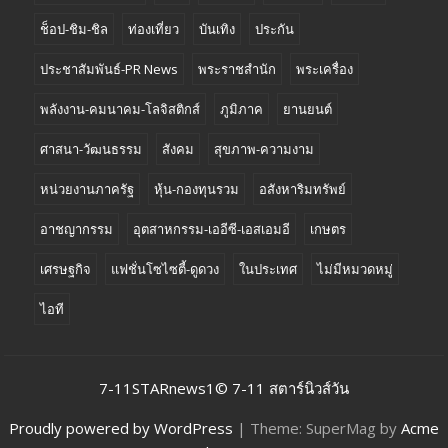
ช็อป-ชิม-ชิล
ท่องเที่ยว
บันเทิง
ประกัน
ประชาสัมพันธ์-PR News
พระราชสำนัก
พระเครื่อง
พลังงาน-คมนาคม-โลจิสติกส์
ภูมิภาค
ยานยนต์
ศาสนา-วัฒนธรรม
สังคม
สุขภาพ-ความงาม
หน่วยงานภาครัฐ
หุ้น-กองทุนรวม
อสังหาริมทรัพย์
อาชญากรรม
อุตสาหกรรม-เออีซี-เอสเอมอี
เกษตร
เศรษฐกิจ
แฟชั่นโซไซตี้-ดูดวง
ในประเทศ
ไม่มีหมวดหมู่
ไอที
7-11STARnews1© 7-11 สตาร์นิวส์วัน
Proudly powered by WordPress
|
Theme: SuperMag by
Acme