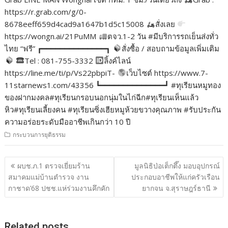
https://r.grab.com/g/0-
8678eeff659d4cad9a1647b1d5c15008
สั่งเลย
https://wongn.ai/21PuMM
ตจว.1-2 วัน #มีบริการรถเย็นส่งทั่ว
ไทย “ฟรี” ┏━━━━━━━━━━━━━━┓
สั่งซื้อ / สอบถามข้อมูลเพิ่มเติม
Tel : 081-755-3332
ลิ้งค์ไลน์
https://line.me/ti/p/Vs22pbpiT-
เว็บไซต์ https://www.7-
11starnews1.com/43356 ┗━━━━━━━━━━━━━━┛ #ทุเรียนหมูทอง
ของฝากมงคล#ทุเรียนกรอบนอกนุ่มในไก่ฉีก#ทุเรียนเห็นแล้ว
หิว#ทุเรียนเลี้ยงคน #ทุเรียนซิ่งเฮียหมูห้วยขวางคุณภาพ #รับประกัน
ความอร่อยระดับมืออาชีพเกินกว่า 10 ปี
กระบวนการยุติธรรม
แนะแนว
ผบช.ภ.1 ตรวจเยี่ยมร้าน
มูลนิธิป่อเต็กตึ๊ง มอบอุปกรณ์
เรื่อง
สมาคมแม่บ้านตำรวจ งาน
ประกอบอาชีพให้แก่ครัวเรือน
กาชาด’68 ปชช.แห่ร่วมงานคึกคัก
ยากจน จ.สุราษฎร์ธานี
Related posts