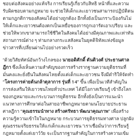
ชอบต่อสังคมอย่างแท้จริง การเรียนรู้เกี่ยวกับสิทธิ หน้าที่และความ
รับผิดชอบตามกฎหมาย จะช่วยให้เด็กและเยาวชนสามารถปฏิบัติตน
ตามกฎกติกาของสังคมได้อย่างถูกต้อง อีกทั้งยังเป็นเกราะป้องกันไม่
ให้เด็กและเยาวชนต้องตกเป็นเหยื่อของการถูกเอารัดเอาเปรียบ และ
ช่วยให้พวกเขาสามารถใช้ชีวิตในสังคมได้อย่างมีคุณภาพและเท่าทัน
สถานการณ์ต่าง ๆ ท่ามกลางกระแสสังคมในยุคดิจิทัลแห่งข้อมูล
ข่าวสารที่เปลี่ยนผ่านไปอย่างรวดเร็ว
“ด้วยวิสัยทัศน์อันกว้างไกลของ
นายอดิศักดิ์ ตันติวงศ์ ประธานศาล
ฎีกา
ซึ่งเล็งเห็นความสำคัญของการสร้างรากฐานความยุติธรรมที่
มั่นคงและยั่งยืนในสังคมไทยตั้งแต่เด็กและเยาวชน จึงมีดำริให้จัดทำ
“
โครงการค่ายต้นกล้าตุลาการ รุ่นที่ 14
”
ขึ้น เพื่อเป็นเวทีสำคัญใน
การส่งเสริมให้เยาวชนไทยทั่วประเทศ ได้มีโอกาสเรียนรู้ เข้าถึงโลก
ของกฎหมายและกระบวนการยุติธรรม อีกทั้งยังเป็นการแนะนำ
แนวทางการศึกษาต่อในสายอาชีพกฎหมายตามนโยบายประธาน
ศาลฎีกา
“
คุณธรรมนำทาง สร้างศรัทธา พัฒนาคุณภาพ
”
เพื่อสร้าง
ความรู้ความเข้าใจในกฎหมาย กระบวนการยุติธรรมทางศาล ปลูกฝัง
คุณธรรมจริยธรรมให้แก่เด็กและเยาวชน “เราเชื่อมั่นว่าการเรียนรู้
กฎหมายตั้งแต่เยาว์วัย จะเป็นรากฐานสำคัญในการสร้างความเข้ม