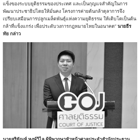
แข็งของระบบยุติธรรมของประเทศ และเป็นกุญแจสำคัญในการ
พัฒนาประชาธิปไตยให้มั่นคง โครงการค่ายต้นกล้าตุลาการจึง
เปรียบเสมือนการปลูกเมล็ดพันธุ์แห่งความยุติธรรม ให้เติบโตเป็นต้น
กล้าที่แข็งแกร่ง เพื่อประดับวงการกฎหมายไทยในอนาคต”
นายธีร
ทัย กล่าว
นายสุริยัณห์ หงษ์วิไล ผู้พิพากษาหัวหน้าศาลประจำสำนักประธาน