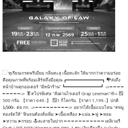
ทุเรียนเกรดพรีเมี่ยม กลิ่นทะลุ เนื้อทะลัก ให้มากกว่าความอร่อย
คือคุณภาพที่พร้อมเสิร์ฟถึงมือคุณ ┏━━━━━━━━━━━━━━┓
ส่งถึง
หน้าบ้านทุกออเดอร์ "มีหน้าร้าน" ┗━━━━━━━━━━━━━━┛
━ ━ ━ ━
━ ━ ━ ━ ━
#โปรพิเศษ "สั่งผ่านไรเดอร์ Grap Lineman"
»
500 กรัม. 【ราคา 649.-】
1 กิโลกรัม.【ราคา 1,199.-】ปกติ
1̷,5̷0̷0̷.- ต่อ กก.
━ ━ ━ ━ ━ ━ ━ ━ ━
อยากได้เนื้อแบบไหน "#หมู
ทองจัดให้" ฟินจนต้องสั่งเพิ่ม ➤เนื้อเหลือง ➤แน่น ➤ฟู ➤หอม
➤หวาน ➤กรอบ
ละลายในปาก ━ ━ ━ ━ ━ ━ ━ ━ ━ ━ ━ เดลิเวอรี
Grab LINE MAN Wongnai เขต กทม. 1 ชม./วันเดียวถึง
Grab :