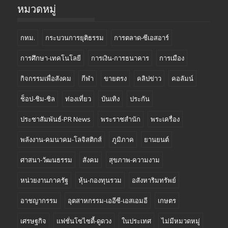
หมวดหมู่
กทม.
กระบวนการยุติธรรม
การตลาด-ซีเอสอาร์
การศึกษา-เทคโนโลยี
การเงิน-การธนาคาร
การเมือง
กิจกรรมเพื่อสังคม
กีฬา
ขายตรง
คลิปข่าว
คอลัมน์
ช็อป-ชิม-ชิล
ท่องเที่ยว
บันเทิง
ประกัน
ประชาสัมพันธ์-PR News
พระราชสำนัก
พระเครื่อง
พลังงาน-คมนาคม-โลจิสติกส์
ภูมิภาค
ยานยนต์
ศาสนา-วัฒนธรรม
สังคม
สุขภาพ-ความงาม
หน่วยงานภาครัฐ
หุ้น-กองทุนรวม
อสังหาริมทรัพย์
อาชญากรรม
อุตสาหกรรม-เออีซี-เอสเอมอี
เกษตร
เศรษฐกิจ
แฟชั่นโซไซตี้-ดูดวง
ในประเทศ
ไม่มีหมวดหมู่