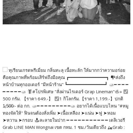
ทุเรียนเกรดพรีเมี่ยม กลิ่นทะลุ เนื้อทะลัก ให้มากกว่าความอร่อย
คือคุณภาพที่พร้อมเสิร์ฟถึงมือคุณ ┏━━━━━━━━━━━━━━┓
ส่งถึง
หน้าบ้านทุกออเดอร์ "มีหน้าร้าน" ┗━━━━━━━━━━━━━━┛
━ ━ ━ ━
━ ━ ━ ━ ━
#โปรพิเศษ "สั่งผ่านไรเดอร์ Grap Lineman"
»
500 กรัม. 【ราคา 649.-】
1 กิโลกรัม.【ราคา 1,199.-】ปกติ
1̷,5̷0̷0̷.- ต่อ กก.
━ ━ ━ ━ ━ ━ ━ ━ ━
อยากได้เนื้อแบบไหน "#หมู
ทองจัดให้" ฟินจนต้องสั่งเพิ่ม ➤เนื้อเหลือง ➤แน่น ➤ฟู ➤หอม
➤หวาน ➤กรอบ
ละลายในปาก ━ ━ ━ ━ ━ ━ ━ ━ ━ ━ ━ เดลิเวอรี
Grab LINE MAN Wongnai เขต กทม. 1 ชม./วันเดียวถึง
Grab :