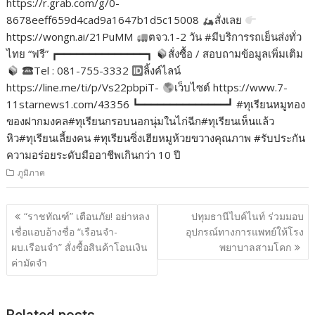
https://r.grab.com/g/0-
8678eeff659d4cad9a1647b1d5c15008
สั่งเลย
https://wongn.ai/21PuMM
ตจว.1-2 วัน #มีบริการรถเย็นส่งทั่ว
ไทย “ฟรี” ┏━━━━━━━━━━━━━━┓
สั่งซื้อ / สอบถามข้อมูลเพิ่มเติม
Tel : 081-755-3332
ลิ้งค์ไลน์
https://line.me/ti/p/Vs22pbpiT-
เว็บไซต์ https://www.7-
11starnews1.com/43356 ┗━━━━━━━━━━━━━━┛ #ทุเรียนหมูทอง
ของฝากมงคล#ทุเรียนกรอบนอกนุ่มในไก่ฉีก#ทุเรียนเห็นแล้ว
หิว#ทุเรียนเลี้ยงคน #ทุเรียนซิ่งเฮียหมูห้วยขวางคุณภาพ #รับประกัน
ความอร่อยระดับมืออาชีพเกินกว่า 10 ปี
ภูมิภาค
แนะแนว
“ราชทัณฑ์” เตือนภัย! อย่าหลง
ปทุมธานีไบค์ไนท์ ร่วมมอบ
เรื่อง
เชื่อแอบอ้างชื่อ “เรือนจำ-
อุปกรณ์ทางการแพทย์ให้โรง
ผบ.เรือนจำ” สั่งซื้อสินค้าโอนเงิน
พยาบาลสามโคก
ค่ามัดจำ