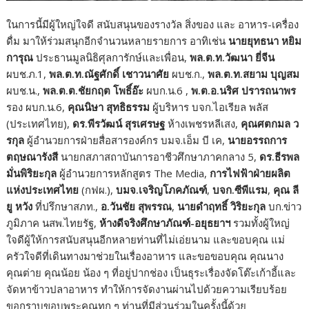
ในการนี้มีผู้ใหญ่ใจดี สนับสนุนของรางวัล สิ่งของ และ อาหาร-เครื่อง
ดื่ม มาให้ร่วมสนุกอีกจำนวนหลายรายการ อาทิเช่น
นายยุทธนา หยิม
การุณ
ประธานมูลนิธิศุลการักษ์และเพื่อน,
พล.ต.ท.วัฒนา ยี่จีน
ผบช.ภ.1,
พล.ต.ท.ณัฐศักดิ์ เชาวนาศัย
ผบช.ก.,
พล.ต.ท.สยาม บุญสม
ผบช.น.,
พล.ต.ต.ชัยกฤต โพธิ์อ๊ะ
ผบก.น.6 ,
พ.ต.อ.นริศ ปรารถนาพร
รอง ผบก.น.6,
คุณนิษา สุทธิธรรม
ผู้บริหาร บจก.ไอเรียล พลัส
(ประเทศไทย),
ดร.พีรวัฒน์ สุรเศรษฐ
ห้างเพชรหลีเสง,
คุณศตกมล ว
รกุล
ผู้อำนวยการฝ่ายสื่อสารองค์กร บมจ.เอ็ม บี เค,
นายอรรถการ
ตฤษณารังสี
นายกสภาสถาบันการอาชีวศึกษาภาคกลาง 5,
ดร.ธีรพล
มั่นพิริยะกุล
ผู้อำนวยการหลักสูตร The Media,
การไฟฟ้าฝ่ายผลิต
แห่งประเทศไทย
(กฟผ.),
บมจ.เจริญโภคภัณฑ์
,
บจก.ซีพีแรม
,
คุณ ลี
ยู หวัง
ที่ปรึกษาสภท.,
อ.วันชัย
สุพรรณ
,
นายดำฤทธิ์ วิริยะกุล
บก.ข่าว
ภูมิภาค นสพ.ไทยรัฐ,
ห้างดีจริงศึกษาภัณฑ์-อยุธยาฯ
รวมทั้งผู้ใหญ่
ใจดีผู้ให้การสนับสนุนอีกหลายท่านที่ไม่เอ่ยนาม และขอบคุณ แม่
ครัวใจดีที่เดินทางมาช่วยในเรื่องอาหาร และขอขอบคุณ คุณนาง
คุณต่าย คุณน้อย น้อง ๆ ที่อยู่ปากช่อง เป็นธุระเรื่องจัดโต๊ะเก้าอี้และ
จัดหาข้าวปลาอาหาร ทำให้การจัดงานผ่านไปด้วยความเรียบร้อย
ขอกราบขอบพระคุณทุก ๆ ท่านที่มีส่วนร่วมในครั้งนี้ด้วย