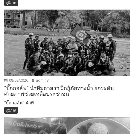
ภูมิภาค
08/08/2026
admin3
“บิ๊กกอล์ฟ” นำทีมอาสาฯ ฝึกกู้ภัยทางน้ำ ยกระดับ
ศักยภาพช่วยเหลือประชาชน
“บิ๊กกอล์ฟ” นำที...
ภูมิภาค