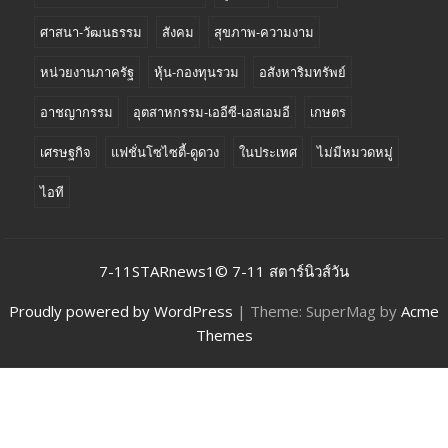
ศาสนา-วัฒนธรรม
สังคม
สุขภาพ-ความงาม
หน่วยงานภาครัฐ
หุ้น-กองทุนรวม
อสังหาริมทรัพย์
อาชญากรรม
อุตสาหกรรม-เออีซี-เอสเอมอี
เกษตร
เศรษฐกิจ
แฟชั่นโซไซตี้-ดูดวง
ในประเทศ
ไม่มีหมวดหมู่
ไอที
7-11STARnews1© 7-11 สตาร์นิวส์วัน
Proudly powered by WordPress
|
Theme: SuperMag by
Acme
Themes