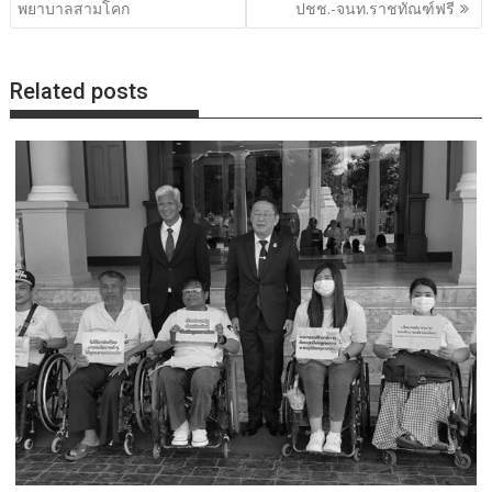
พยาบาลสามโคก
ปชช.-จนท.ราชทัณฑ์ฟรี
Related posts