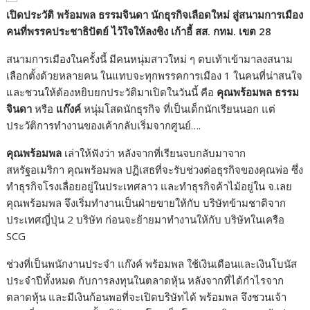
เปิดประวัติ พร้อมพล ธรรมจินดา นักธุรกิจเลือดใหม่ สู่สนามการเมือง
คนที่พรรคประชาธิปัตย์ ไว้ใจให้ลงชิง เก้าอี้ สส. กทม. เขต 28
สนามการเมืองในครั้งนี้ มีคนหนุ่มสาวใหม่ ๆ ตบเท้าเข้ามาลงสนาม
เลือกตั้งด้วยหลายคน ในแทบจะทุกพรรคการเมือง 1 ในคนที่น่าสนใจ
และชวนให้ต้องหยิบยกประวัติมาเปิดในวันนี้ คือ
คุณพร้อมพล ธรรม
จินดา
หรือ
แก๊งค์
หนุ่มโสดนักธุรกิจ ที่เป็นเด็กนักเรียนนอก แต่
ประวัติการทำงานของเค้ากลับเริ่มจากศูนย์….
คุณพร้อมพล
เล่าให้ฟังว่า หลังจากที่เรียนจบกลับมาจาก
สหรัฐอเมริกา คุณพร้อมพล ปฏิเสธที่จะรับช่วงต่อธุรกิจของคุณพ่อ ซึ่ง
ทำธุรกิจโรงเลื่อยอยู่ในประเทศลาว และทำธุรกิจค้าไม้อยู่ใน จ.เลย
คุณพร้อมพล จึงเริ่มทำงานเป็นฝ่ายขายให้กับ บริษัทข้ามชาติจาก
ประเทศญี่ปุ่น 2 บริษัท ก่อนจะย้ายมาทำงานให้กับ บริษัทในเครือ
SCG
ช่วงที่เป็นพนักงานประจำ แก๊งค์ พร้อมพล ใช้เงินเดือนและเงินโบนัส
ประจำปีทั้งหมด กับการลงทุนในตลาดหุ้น หลังจากที่ได้กำไรจาก
ตลาดหุ้น และมีเงินก้อนพอที่จะเปิดบริษัทได้ พร้อมพล จึงชวนเจ้า