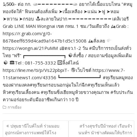
1̷,5̷0̷0̷.- ต่อ กก.
━ ━ ━ ━ ━ ━ ━ ━ ━
อยากได้เนื้อแบบไหน "#หมู
ทองจัดให้" ฟินจนต้องสั่งเพิ่ม ➤เนื้อเหลือง ➤แน่น ➤ฟู ➤หอม
➤หวาน ➤กรอบ
ละลายในปาก ━ ━ ━ ━ ━ ━ ━ ━ ━ ━ ━ เดลิเวอรี
Grab LINE MAN Wongnai เขต กทม. 1 ชม./วันเดียวถึง
Grab :
https://r.grab.com/g/0-
8678eeff659d4cad9a1647b1d5c15008
สั่งเลย
https://wongn.ai/21PuMM
ตจว.1-2 วัน #มีบริการรถเย็นส่งทั่ว
ไทย “ฟรี” ┏━━━━━━━━━━━━━━┓
สั่งซื้อ / สอบถามข้อมูลเพิ่มเติม
Tel : 081-755-3332
ลิ้งค์ไลน์
https://line.me/ti/p/Vs22pbpiT-
เว็บไซต์ https://www.7-
11starnews1.com/43356 ┗━━━━━━━━━━━━━━┛ #ทุเรียนหมูทอง
ของฝากมงคล#ทุเรียนกรอบนอกนุ่มในไก่ฉีก#ทุเรียนเห็นแล้ว
หิว#ทุเรียนเลี้ยงคน #ทุเรียนซิ่งเฮียหมูห้วยขวางคุณภาพ #รับประกัน
ความอร่อยระดับมืออาชีพเกินกว่า 10 ปี
การเมือง
แนะแนว
ปทุมธานีไบค์ไนท์ ร่วมมอบ
สร้างสุขรับปีม้าทอง! เรือนจำ
เรื่อง
อุปกรณ์ทางการแพทย์ให้โรง
นนท์ฯ นำช่างตัดผมให้บริการ