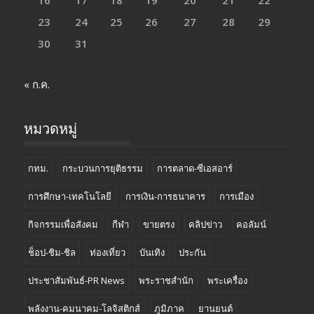
16
17
18
19
20
21
22
23
24
25
26
27
28
29
30
31
« ก.ค.
หมวดหมู่
กทม.
กระบวนการยุติธรรม
การตลาด-ซีเอสอาร์
การศึกษา-เทคโนโลยี
การเงิน-การธนาคาร
การเมือง
กิจกรรมเพื่อสังคม
กีฬา
ขายตรง
คลิปข่าว
คอลัมน์
ช็อป-ชิม-ชิล
ท่องเที่ยว
บันเทิง
ประกัน
ประชาสัมพันธ์-PR News
พระราชสำนัก
พระเครื่อง
พลังงาน-คมนาคม-โลจิสติกส์
ภูมิภาค
ยานยนต์