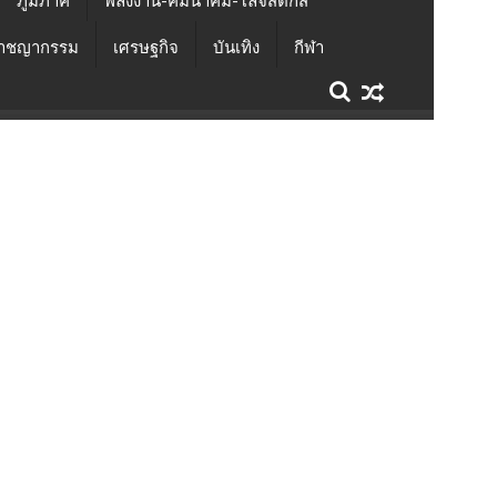
ภูมิภาค
พลังงาน-คมนาคม-โลจิสติกส์
าชญากรรม
เศรษฐกิจ
บันเทิง
กีฬา