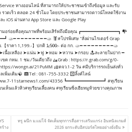
 Service ทางออนไลน์ ที่สามารถให้ประชาชนเข้าถึงข้อมูล และรับ
วก รวดเร็ว ตลอด 24 ชั่วโมง โดยประชาชนสามารถดาวน์โหลดใช้งาน
และ iOS ผ่านทาง App Store และ Google Play
่าความอร่อยคือคุณภาพที่พร้อมเสิร์ฟถึงมือคุณ ┏━━━━━━━━━━━━━━┓
━━━┛
━ ━ ━ ━ ━ ━ ━ ━ ━
#โปรพิเศษ "สั่งผ่านไรเดอร์ Grap
ม.【ราคา 1,199.-】ปกติ 1̷,5̷0̷0̷.- ต่อ กก.
━ ━ ━ ━ ━ ━ ━ ━ ━
ิ่ม ➤เนื้อเหลือง ➤แน่น ➤ฟู ➤หอม ➤หวาน ➤กรอบ
ละลายในปาก ━
เขต กทม. 1 ชม./วันเดียวถึง
Grab : https://r.grab.com/g/0-
https://wongn.ai/21PuMM
ตจว.1-2 วัน #มีบริการรถเย็นส่งทั่ว
ูลเพิ่มเติม
Tel : 081-755-3332
ลิ้งค์ไลน์
//www.7-11starnews1.com/43356 ┗━━━━━━━━━━━━━━┛ #ทุเรียน
ห็นแล้วหิว#ทุเรียนเลี้ยงคน #ทุเรียนซิ่งเฮียหมูห้วยขวางคุณภาพ
YS
ทรู ผนึก ม.แม่โจ้ จัดเต็มทุกการสื่อสารเสริมแกร่ง อินทนิลเกมส์
สร้าง
2026 ยกระดับอีสปอร์ตไทยอย่างยั่งยืน