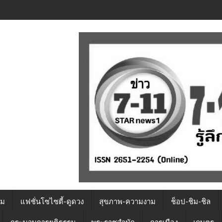
รม
แฟชั่นโซไซตี้-ดูดวง
สุขภาพ-ความงาม
ช็อป-ชิม-ชิล