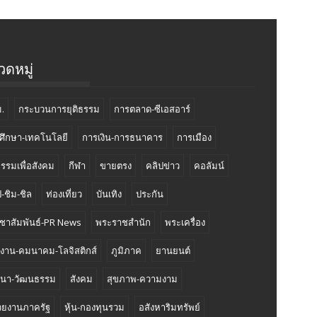
ดหมู่
.
กระบวนการยุติธรรม
การตลาด-ซีเอสอาร์
ศึกษา-เทคโนโลยี
การเงิน-การธนาคาร
การเมือง
กรรมเพื่อสังคม
กีฬา
ขายตรง
คลิปข่าว
คอลัมน์
-ชิม-ชิล
ท่องเที่ยว
บันเทิง
ประกัน
ชาสัมพันธ์-PR News
พระราชสำนัก
พระเครื่อง
งงาน-คมนาคม-โลจิสติกส์
ภูมิภาค
ยานยนต์
นา-วัฒนธรรม
สังคม
สุขภาพ-ความงาม
วยงานภาครัฐ
หุ้น-กองทุนรวม
อสังหาริมทรัพย์