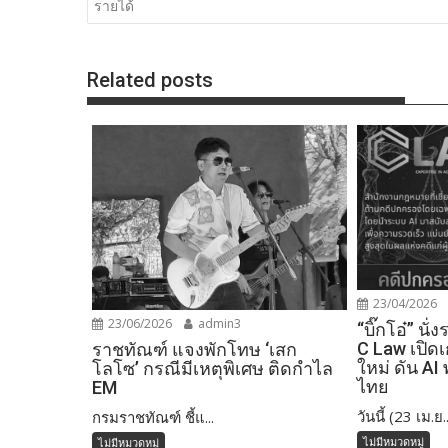
รายได้
Related posts
23/04/2026
23/06/2026
admin3
“บิ๊กโอ๋” นั
C Law เปิด
ราชทัณฑ์ แจงพักโทษ ‘เสก
ใหม่ ดัน A
โลโซ’ กรณีมีเหตุพิเศษ ติดกำไล
ไทย
EM
วันนี้ (23 เม.ย..
กรมราชทัณฑ์ ชี้แ...
ไม่มีหมวดหมู่
ไม่มีหมวดหมู่