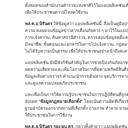
ทั้งหมดของสำนักงานตำรวจแห่งชาติไว้ในแอปพลิเคชันเด
เพื่อให้ประชาชนดาวน์โหลดใช้งาน
พล.ต.อ.นิรันดร
ให้ข้อมูลว่า แอปพลิเคชันนี้ ถือเป็นคู่ม
ความ ตลอดจนข้อมูลข่าวสารเตือนภัยต่าง ๆ มาไว้ในแอปพลิเ
การแจ้งความ, ค้นหาสถานีตำรวจ, ตรวจสอบข้อมูลคดีและใบ
มิจฉาชีพ, ขั้นตอนและเอกสารในการไปแจ้งความ, กฎหมายต
ไม่ได้รับความเป็นธรรม เพื่อให้ประชาชนอย่างเข้าถึงสะ
แอปพลิเคชัน ยังมีฟังก์ชันสำคัญในการช่วยป้องกันภัยอา
ลดความเสียหายและเพิ่มโอกาสในการติดตามทรัพย์สินคืน
ข้อมูลเส้นทางจราจร คำแนะนำการเดินทาง จุดบริการทาง
และดูแลความปลอดภัยประชาชน
และเพื่อเป็นการให้ความรู้ประชาชนในการปฏิบัติตนที่ถูกต
อัปเดต
“
ข้อมูลกฎหมายเลือกตั้ง
”
โดยเน้นความผิดที่เกี่
ฐานนำบัตรออกจากสถานที่เลือกตั้ง ถ่ายภาพ ทำลาย ขายเ
ให้ประชาชนในการใช้งาน
พล.ต.อ.นิรันดร รอง ผบ.ตร.
กล่าวทิ้งท้ายว่า แอปพลิเคชั