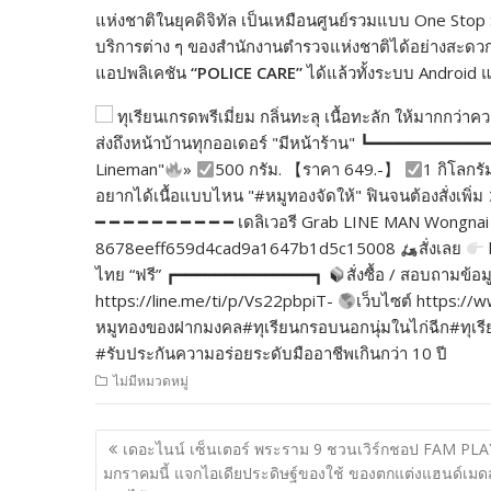
แห่งชาติในยุคดิจิทัล เป็นเหมือนศูนย์รวมแบบ One Stop
บริการต่าง ๆ ของสำนักงานตำรวจแห่งชาติได้อย่างสะด
แอปพลิเคชัน
“POLICE CARE”
ได้แล้วทั้งระบบ Android 
ทุเรียนเกรดพรีเมี่ยม กลิ่นทะลุ เนื้อทะลัก ให้มากกว
ส่งถึงหน้าบ้านทุกออเดอร์ "มีหน้าร้าน" ┗━━━━━━━━━━━
Lineman"
»
500 กรัม. 【ราคา 649.-】
1 กิโลกรั
อยากได้เนื้อแบบไหน "#หมูทองจัดให้" ฟินจนต้องสั่งเพ
━ ━ ━ ━ ━ ━ ━ ━ ━ ━ เดลิเวอรี Grab LINE MAN Wongnai 
8678eeff659d4cad9a1647b1d5c15008
สั่งเลย
ไทย “ฟรี” ┏━━━━━━━━━━━━━━┓
สั่งซื้อ / สอบถามข้อม
https://line.me/ti/p/Vs22pbpiT-
เว็บไซต์ https:
หมูทองของฝากมงคล#ทุเรียนกรอบนอกนุ่มในไก่ฉีก#ทุเรียนเ
#รับประกันความอร่อยระดับมืออาชีพเกินกว่า 10 ปี
ไม่มีหมวดหมู่
แนะแนว
เดอะไนน์ เซ็นเตอร์ พระราม 9 ชวนเวิร์กชอป FAM PLA
เรื่อง
มกราคมนี้ แจกไอเดียประดิษฐ์ของใช้ ของตกแต่งแฮนด์เมด