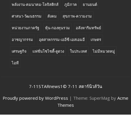
พลังงาน-คมนาคม-โลจิสติกส์
ภูมิภาค
ยานยนต์
ศาสนา-วัฒนธรรม
สังคม
สุขภาพ-ความงาม
หน่วยงานภาครัฐ
หุ้น-กองทุนรวม
อสังหาริมทรัพย์
อาชญากรรม
อุตสาหกรรม-เออีซี-เอสเอมอี
เกษตร
เศรษฐกิจ
แฟชั่นโซไซตี้-ดูดวง
ในประเทศ
ไม่มีหมวดหมู่
ไอที
7-11STARnews1© 7-11 สตาร์นิวส์วัน
Proudly powered by WordPress
|
Theme: SuperMag by
Acme
Themes