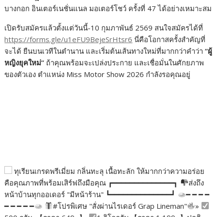
บางกอก อินเตอร์เนชั่นแนล มอเตอร์โชว์ ครั้งที่ 47 ได้อย่างเหมาะสม
เปิดรับสมัครแล้วตั้งแต่วันนี้-10 กุมภาพันธ์ 2569 สนใจสมัครได้ที่
https://forms.gle/u1eFU9BejeSrHtsr6
นี่คือโอกาสครั้งสำคัญที่
จะได้ ยืนบนเวทีในตำนาน และเริ่มต้นเส้นทางใหม่ที่มากกว่าคำว่า
“
ผู้
หญิงยุคใหม่
”
ถ้าคุณพร้อมจะเปล่งประกาย และเชื่อมั่นในศักยภาพ
ของตัวเอง ตำแหน่ง Miss Motor Show 2026 กำลังรอคุณอยู่
ทุเรียนเกรดพรีเมี่ยม กลิ่นทะลุ เนื้อทะลัก ให้มากกว่าความอร่อย
คือคุณภาพที่พร้อมเสิร์ฟถึงมือคุณ ┏━━━━━━━━━━━━━━┓
ส่งถึง
หน้าบ้านทุกออเดอร์ "มีหน้าร้าน" ┗━━━━━━━━━━━━━━┛
━ ━ ━ ━
━ ━ ━ ━ ━
#โปรพิเศษ "สั่งผ่านไรเดอร์ Grap Lineman"
»