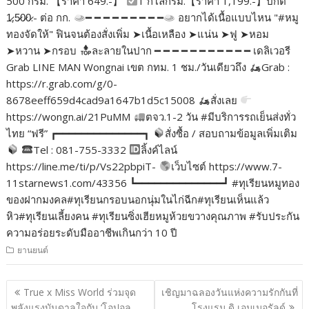
500 กรัม. 【ราคา 649.-】
1 กิโลกรัม.【ราคา 1,199.-】ปกติ
1̷,5̷0̷0̷.- ต่อ กก.
━ ━ ━ ━ ━ ━ ━ ━ ━
อยากได้เนื้อแบบไหน "#หมู
ทองจัดให้" ฟินจนต้องสั่งเพิ่ม ➤เนื้อเหลือง ➤แน่น ➤ฟู ➤หอม
➤หวาน ➤กรอบ
ละลายในปาก ━ ━ ━ ━ ━ ━ ━ ━ ━ ━ ━ เดลิเวอรี
Grab LINE MAN Wongnai เขต กทม. 1 ชม./วันเดียวถึง
Grab :
https://r.grab.com/g/0-
8678eeff659d4cad9a1647b1d5c15008
สั่งเลย
https://wongn.ai/21PuMM
ตจว.1-2 วัน #มีบริการรถเย็นส่งทั่ว
ไทย “ฟรี” ┏━━━━━━━━━━━━━━┓
สั่งซื้อ / สอบถามข้อมูลเพิ่มเติม
Tel : 081-755-3332
ลิ้งค์ไลน์
https://line.me/ti/p/Vs22pbpiT-
เว็บไซต์ https://www.7-
11starnews1.com/43356 ┗━━━━━━━━━━━━━━┛ #ทุเรียนหมูทอง
ของฝากมงคล#ทุเรียนกรอบนอกนุ่มในไก่ฉีก#ทุเรียนเห็นแล้ว
หิว#ทุเรียนเลี้ยงคน #ทุเรียนซิ่งเฮียหมูห้วยขวางคุณภาพ #รับประกัน
ความอร่อยระดับมืออาชีพเกินกว่า 10 ปี
ยานยนต์
แนะแนว
True x Miss World ร่วมจุด
เชิญมาฉลองวันแห่งความรักกันที่
เรื่อง
พลังแรงบันดาลใจกับ ‘โอปอล
โรงแรม ดิ เอมเมอรัลด์