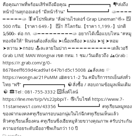
คือคุณภาพที่พร้อมเสิร์ฟถึงมือคุณ ┏━━━━━━━━━━━━━━┓
ส่งถึง
หน้าบ้านทุกออเดอร์ "มีหน้าร้าน" ┗━━━━━━━━━━━━━━┛
━ ━ ━ ━
━ ━ ━ ━ ━
#โปรพิเศษ "สั่งผ่านไรเดอร์ Grap Lineman"
»
500 กรัม. 【ราคา 649.-】
1 กิโลกรัม.【ราคา 1,199.-】ปกติ
1̷,5̷0̷0̷.- ต่อ กก.
━ ━ ━ ━ ━ ━ ━ ━ ━
อยากได้เนื้อแบบไหน "#หมู
ทองจัดให้" ฟินจนต้องสั่งเพิ่ม ➤เนื้อเหลือง ➤แน่น ➤ฟู ➤หอม
➤หวาน ➤กรอบ
ละลายในปาก ━ ━ ━ ━ ━ ━ ━ ━ ━ ━ ━ เดลิเวอรี
Grab LINE MAN Wongnai เขต กทม. 1 ชม./วันเดียวถึง
Grab :
https://r.grab.com/g/0-
8678eeff659d4cad9a1647b1d5c15008
สั่งเลย
https://wongn.ai/21PuMM
ตจว.1-2 วัน #มีบริการรถเย็นส่งทั่ว
ไทย “ฟรี” ┏━━━━━━━━━━━━━━┓
สั่งซื้อ / สอบถามข้อมูลเพิ่มเติม
Tel : 081-755-3332
ลิ้งค์ไลน์
https://line.me/ti/p/Vs22pbpiT-
เว็บไซต์ https://www.7-
11starnews1.com/43356 ┗━━━━━━━━━━━━━━┛ #ทุเรียนหมูทอง
ของฝากมงคล#ทุเรียนกรอบนอกนุ่มในไก่ฉีก#ทุเรียนเห็นแล้ว
หิว#ทุเรียนเลี้ยงคน #ทุเรียนซิ่งเฮียหมูห้วยขวางคุณภาพ #รับประกัน
ความอร่อยระดับมืออาชีพเกินกว่า 10 ปี
การเมือง