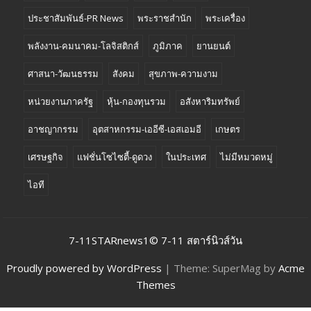
ประชาสัมพันธ์-PR News
พระราชสำนัก
พระเครื่อง
พลังงาน-คมนาคม-โลจิสติกส์
ภูมิภาค
ยานยนต์
ศาสนา-วัฒนธรรม
สังคม
สุขภาพ-ความงาม
หน่วยงานภาครัฐ
หุ้น-กองทุนรวม
อสังหาริมทรัพย์
อาชญากรรม
อุตสาหกรรม-เออีซี-เอสเอมอี
เกษตร
เศรษฐกิจ
แฟชั่นโซไซตี้-ดูดวง
ในประเทศ
ไม่มีหมวดหมู่
ไอที
7-11STARnews1© 7-11 สตาร์นิวส์วัน
Proudly powered by WordPress
|
Theme: SuperMag by
Acme
Themes