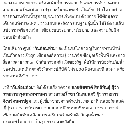
กลาง และระยะยาว พร้อมเน้นย้ำการทลายกำแพงการทำงานแบบ
แยกส่วน พร้อมเสนอว่า รัฐบาลในอนาคตจำเป็นต้องปรับโครงสร้าง
การทำงานด้านน้ำสู่การบูรณาการเชิงระบบ ด้วยการ ใช้ข้อมูลชุด
เดียวกันทั้งประเทศ , วางแผนและสั่งการบนฐานลุ่มน้ำ ไม่ใช่ตามเส้น
แบ่งกรมหรือจังหวัด , เชื่อมงบประมาณ นโยบาย และความรับผิด
ชอบเข้าด้วยกัน
โดยเห็นว่า ศูนย์
“
กันก่อนท่วม
”
จะเป็นกลไกสำคัญในการทำหน้าที่
เป็นตัวกลางเชิงรุก เชื่อมองค์ความรู้ งานวิจัย ข้อมูลเชิงพื้นที่ และการ
สื่อสารสาธารณะ เข้ากับการตัดสินใจของรัฐ เพื่อให้การป้องกันภัยน้ำ
ของประเทศเกิดผลจริงในทางปฏิบัติ ไม่จบลงเพียงบนเวทีเสวนา หรือ
รายงานเชิงวิชาการ
เวที
“
กันก่อนท่วม
”
ยังได้รับเกียรติจาก
นายชัชชาติ สิทธิพันธุ์ ผู้ว่า
ราชการกรุงเทพมหานคร นางสาวอโรชา นันทมนตรี ผู้ว่าราชการ
จังหวัดนครปฐม
และผู้เชี่ยวชาญจากต่างประเทศ อาทิ เนเธอร์แลนด์
ญี่ปุ่น และสถาบัน MIT ร่วมแลกเปลี่ยนบทเรียนและประสบการณ์
เพื่อร่วมกันขับเคลื่อนการเตรียมพร้อมรับมือวิกฤตน้ำของ
ประเทศไทยอย่างเป็นรูปธรรมและยั่งยืน