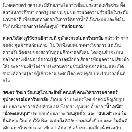
นิเทศศาสตร์ ฯลฯ และมีศักยภาพในการเชื่อมประสานเครือข่าย ทั้ง
สถาบันการศึกษา ภาครัฐ เอกชน ชุมชน รวมถึงความร่วมมือในระดับ
นานาชาติ เพื่อเสนอทางออกในการจัดการน้ำที่เป็นระบบและยั่งยืน
ซึ่งเป็นที่มาของการจัดตั้ง ศูนย์
“
กันก่อนท่วม
”
ศ.ดร.วิเลิศ ภูริวัชร อธิการบดี จุฬาลงกรณ์มหาวิทยาลัย
กล่าวว่า การ
จัดตั้ง ศูนย์ “กันก่อนท่วม” ไม่ใช่เพียงบทบาททางวิชาการ แต่เป็น
ความรับผิดชอบของสถาบันอุดมศึกษาต่อสังคม โดยศูนย์ฯ จะเป็น
กลไกกลางเชื่อมองค์ความรู้สู่การลงมือทำ สื่อสารข้อมูลความเสี่ยงน้ำ
ให้ประชาชนเข้าใจง่าย ประสานความร่วมมือทุกภาคส่วน และเปิด
รับองค์ความรู้จากผู้เชี่ยวชาญระดับโลก ควบคู่กับบทเรียนจากพื้นที่
จริง
รศ.ดร.วิทยา วัณณสุโภประสิทธิ์ คณบดี คณะวิศวกรรมศาสตร์
จุฬาลงกรณ์มหาวิทยาลัย
เปิดเผยว่า ประเทศไทยกำลังเผชิญกับรูป
แบบสภาพอากาศที่เปลี่ยนแปลงไปอย่างรุนแรง ทั้งจาก
“
น้ำเหนือ
”
“
น้ำทะเลหนุน
”
ประกอบกับสภาวะ
“
ฝนสุดขั้ว
”
และ
“
ฝนแช่
”
เช่น ใน
พื้นที่หาดใหญ่ทำให้ปริมาณฝนถึง 80% ของฝนทั้งปี ตกลงมาในพื้นที่
เดียวภายในระยะเวลาเพียง 1 สัปดาห์ สร้างความเสี่ยงน้ำท่วมฉับ