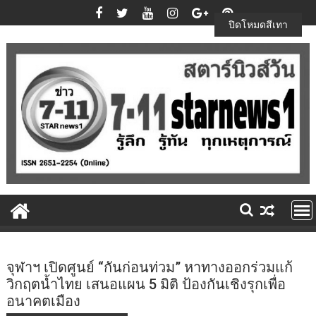
Skip
to
ปิดโหมดสีเทา
content
จุฬาฯ เปิดศูนย์ “กันก่อนท่วม” หาทางออกร่วมแก้
วิกฤตน้ำไทย เสนอแผน 5 มิติ ป้องกันเชิงรุกเพื่อ
อนาคตเมือง