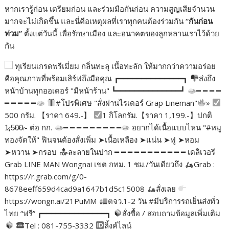
หากเรารู้ก่อน เตรียมก่อน และร่วมมือกันก่อน ความสูญเสียจำนวน
มากจะไม่เกิดขึ้น และนี่คือเหตุผลที่เราทุกคนต้องร่วมกัน
“
กันก่อน
ท่วม
”
ตั้งแต่วันนี้ เพื่อรักษาเมือง และอนาคตของลูกหลานเราไว้ด้วย
กัน
ทุเรียนเกรดพรีเมี่ยม กลิ่นทะลุ เนื้อทะลัก ให้มากกว่าความอร่อย
คือคุณภาพที่พร้อมเสิร์ฟถึงมือคุณ ┏━━━━━━━━━━━━━━┓
ส่งถึง
หน้าบ้านทุกออเดอร์ "มีหน้าร้าน" ┗━━━━━━━━━━━━━━┛
━ ━ ━ ━
━ ━ ━ ━ ━
#โปรพิเศษ "สั่งผ่านไรเดอร์ Grap Lineman"
»
500 กรัม. 【ราคา 649.-】
1 กิโลกรัม.【ราคา 1,199.-】ปกติ
1̷,5̷0̷0̷.- ต่อ กก.
━ ━ ━ ━ ━ ━ ━ ━ ━
อยากได้เนื้อแบบไหน "#หมู
ทองจัดให้" ฟินจนต้องสั่งเพิ่ม ➤เนื้อเหลือง ➤แน่น ➤ฟู ➤หอม
➤หวาน ➤กรอบ
ละลายในปาก ━ ━ ━ ━ ━ ━ ━ ━ ━ ━ ━ เดลิเวอรี
Grab LINE MAN Wongnai เขต กทม. 1 ชม./วันเดียวถึง
Grab :
https://r.grab.com/g/0-
8678eeff659d4cad9a1647b1d5c15008
สั่งเลย
https://wongn.ai/21PuMM
ตจว.1-2 วัน #มีบริการรถเย็นส่งทั่ว
ไทย “ฟรี” ┏━━━━━━━━━━━━━━┓
สั่งซื้อ / สอบถามข้อมูลเพิ่มเติม
Tel : 081-755-3332
ลิ้งค์ไลน์