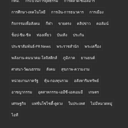
กทม.
กระบวนการยุติธรรม
การตลาด-ซีเอสอาร์
การศึกษา-เทคโนโลยี
การเงิน-การธนาคาร
การเมือง
กิจกรรมเพื่อสังคม
กีฬา
ขายตรง
คลิปข่าว
คอลัมน์
ช็อป-ชิม-ชิล
ท่องเที่ยว
บันเทิง
ประกัน
ประชาสัมพันธ์-PR News
พระราชสำนัก
พระเครื่อง
พลังงาน-คมนาคม-โลจิสติกส์
ภูมิภาค
ยานยนต์
ศาสนา-วัฒนธรรม
สังคม
สุขภาพ-ความงาม
หน่วยงานภาครัฐ
หุ้น-กองทุนรวม
อสังหาริมทรัพย์
อาชญากรรม
อุตสาหกรรม-เออีซี-เอสเอมอี
เกษตร
เศรษฐกิจ
แฟชั่นโซไซตี้-ดูดวง
ในประเทศ
ไม่มีหมวดหมู่
ไอที