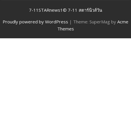
7-11STARnews1© 7-11 สตาร์นิวส์วัน
Proudly powered by WordPress
|
Theme: SuperMag by
Acme
Themes