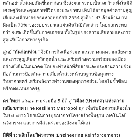
พลันอย่างไม่เคยเกิดขึ้นมาก่อน ซึ่งส่งผลกระทบเป็นวงกว้าง ทั้งในมิติ
เศรษฐกิจและคุณภาพชีวิตของประชาชน เห็นได้จากมูลค่าความสูญ
เสียและเสียหายของมหาอุทกภัยปี 2554 สูงถึง 1.43 ล้านล้านบาท
คิดเป็น 70% ของงบประมาณแผ่นดินในปีดังกล่าว โดยผลกระทบ
กว่า 90% เกิดขึ้นกับภาคเอกชน ทั้งในรูปของความเสียหายและการ
สูญเสียโอกาสทางธุรกิจ
ศูนย์
“
กันก่อนท่วม
”
จึงมีภารกิจเพื่อร่วมหาแนวทางลดความเสียหาย
และการสูญเสียจากวิกฤตน้ำ และเสริมสร้างความพร้อมของเมือง
อย่างยั่งยืนในอนาคต โดยจะทำหน้าที่สื่อสารและประสานความร่วม
มือด้านการป้องกันความเสี่ยงน้ำล่วงหน้าบนฐานข้อมูลทาง
วิทยาศาสตร์ เสริมพลังการทำงานของทุกภาคส่วน โดยไม่ซ้ำซ้อน
หรือทดแทนภาครัฐ
ดร.วิทยา
เสนอความร่วมมือ 5 มิติ สู่
“
เมือง (ประเทศ) แห่งความ
เสถียรภาพ (The Resilient Metropolis
)”
เพื่อรับมือความเสี่ยงน้ำ
ในระยะยาว โดยเน้นการบูรณาการโครงสร้างพื้นฐาน เทคโนโลยี
นวัตกรรม และการมีส่วนร่วมของสังคม ได้แก่
มิติที่ 1: พลิกโฉมวิศวกรรม (Engineering Reinforcement
)