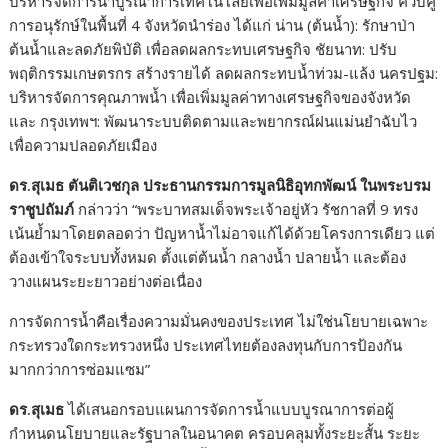
บริหารจัดการน้ำบูรณาการเทคโนโลยีเพื่อเพิ่มมูลค่าเศรษฐกิจ ควบคู่
การอนุรักษ์ในพื้นที่ 4 จังหวัดนำร่อง ได้แก่ น่าน (ต้นน้ำ): รักษาป่า
ต้นน้ำและลดภัยพิบัติ เพื่อลดผลกระทบเศรษฐกิจ ชัยนาท: ปรับ
พฤติกรรมเกษตรกร สร้างรายได้ ลดผลกระทบน้ำท่วม-แล้ง นครปฐม:
บริหารจัดการคุณภาพน้ำ เพื่อเพิ่มมูลค่าทางเศรษฐกิจของจังหวัด
และ กรุงเทพฯ: พัฒนาระบบติดตามและพยากรณ์ฝนแม่นยำฉับไว
เพื่อความปลอดภัยเมือง
ดร.สุเมธ ตันติเวชกุล ประธานกรรมการมูลนิธิอุทกพัฒน์ ในพระบรม
ราชูปถัมภ์
กล่าวว่า “พระบาทสมเด็จพระเจ้าอยู่หัว รัชกาลที่ 9 ทรง
เน้นย้ำมาโดยตลอดว่า ปัญหาน้ำไม่อาจแก้ได้ด้วยโครงการเดียว แต่
ต้องเข้าใจระบบทั้งหมด ตั้งแต่ต้นน้ำ กลางน้ำ ปลายน้ำ และต้อง
วางแผนระยะยาวอย่างต่อเนื่อง
การจัดการน้ำคือเรื่องความมั่นคงของประเทศ ไม่ใช่นโยบายเฉพาะ
กระทรวงใดกระทรวงหนึ่ง ประเทศไทยต้องลงทุนกับการป้องกัน
มากกว่าการซ่อมแซม”
ดร.สุเมธ
ได้เสนอกรอบแผนการจัดการน้ำแบบบูรณาการต่อผู้
กำหนดนโยบายและรัฐบาลในอนาคต ครอบคลุมทั้งระยะสั้น ระยะ