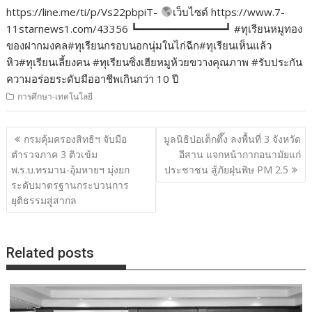
https://line.me/ti/p/Vs22pbpiT-
เว็บไซต์ https://www.7-
11starnews1.com/43356 ┗━━━━━━━━━━━━━━┛ #ทุเรียนหมูทอง
ของฝากมงคล#ทุเรียนกรอบนอกนุ่มในไก่ฉีก#ทุเรียนเห็นแล้ว
หิว#ทุเรียนเลี้ยงคน #ทุเรียนซิ่งเฮียหมูห้วยขวางคุณภาพ #รับประกัน
ความอร่อยระดับมืออาชีพเกินกว่า 10 ปี
การศึกษา-เทคโนโลยี
แนะแนว
กรมคุ้มครองสิทธิฯ จับมือ
มูลนิธิป่อเต็กตึ๊ง ลงพื้นที่ 3 จังหวัด
เรื่อง
ตำรวจภาค 3 ติวเข้ม
อีสาน แจกหน้ากากอนามัยแก่
พ.ร.บ.ทรมาน-อุ้มหายฯ มุ่งยก
ประชาชน สู้ภัยฝุ่นพิษ PM 2.5
ระดับมาตรฐานกระบวนการ
ยุติธรรมสู่สากล
Related posts