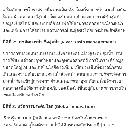
เสริมศักยภาพโครงสร้างพื้นฐานเดิม ทั้งอุโมงค์ระบายน้ำ แนวป้องกัน
ริมแม่น้ำ และสถานีสูบน้ำ โดยผสานแบบจำลองพยากรณ์ขั้นสูง AI
ข้อมูลเรียลไทม์ และระบบดิจิทัล เพื่อให้สามารถคาดการณ์ล่วงหน้า
และเตรียมการให้รองรับสถานการณ์ฝนสุดขั้วได้อย่างมีประสิทธิภาพ
มิติที่ 2: การจัดการน้ำเชิงลุ่มน้ำ (River Basin Management
)
ขยายการป้องกันท่วมบรรเทาแล้งจากระดับเมืองสู่ระดับลุ่มน้ำ ผ่าน
การใช้แบบจำลองอุทกวิทยาและอุทกพลศาสตร์ การวิเคราะห์ข้อมูล
ขนาดใหญ่ AI และเทคโนโลยีดาวเทียม เพื่อประเมินทั้งมวลน้ำส่วน
เกินและความเสี่ยงขาดแคลนน้ำล่วงหน้า สนับสนุนการบริหารจัดการ
มวลน้ำก่อนเข้าสู่กรุงเทพฯ ผ่านแผนบรรเทาอุทกภัยลุ่มน้ำเจ้าพระยา
ตอนล่าง เพื่อให้ความปลอดภัยของเมืองไม่ขึ้นอยู่กับมาตรการภายใน
เขตเมืองเพียงอย่างเดียว
มิติที่ 3: นวัตกรรมระดับโลก (Global Innovation
)
เรียนรู้จากแนวปฏิบัติสากล อาทิ ระบบป้องกันน้ำทะเลของ
เนเธอร์แลนด์ อุโมงค์ระบายน้ำใต้ดินขนาดยักษ์ของญี่ปุ่น และ