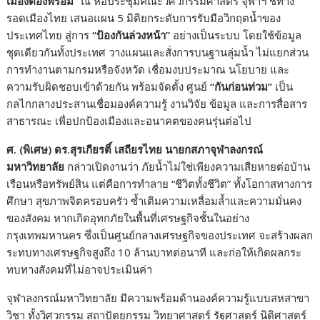
เมืองต้องพร้อม
”
ณ หอประชุมคณะวิศวกรรมศาสตร์ จุฬาฯ ชี้ทาง
รอดเมืองไทย เสนอแผน 5 มิติยกระดับการรับมือวิกฤตน้ำของ
ประเทศไทย สู่การ
“
ป้องกันล่วงหน้า
”
อย่างเป็นระบบ โดยใช้ข้อมูล
ชุดเดียวกันทั้งประเทศ วางแผนและสั่งการบนฐานลุ่มน้ำ ไม่แยกส่วน
การทำงานตามกรมหรือจังหวัด เชื่อมงบประมาณ นโยบาย และ
ความรับผิดชอบเข้าด้วยกัน พร้อมจัดตั้ง ศูนย์
“
กันก่อนท่วม
”
เป็น
กลไกกลางประสานเชื่อมองค์ความรู้ งานวิจัย ข้อมูล และการสื่อสาร
สาธารณะ เพื่อปกป้องเมืองและอนาคตของคนรุ่นต่อไป
ศ. (พิเศษ) ดร.สุรเกียรติ์ เสถียรไทย นายกสภาจุฬาลงกรณ์
มหาวิทยาลัย
กล่าวเปิดงานว่า ภัยน้ำไม่ใช่เพียงความเสียหายต่อบ้าน
เรือนหรือทรัพย์สิน แต่คือการทำลาย “ชีวิตทั้งชีวิต” ทั้งโอกาสทางการ
ศึกษา สุขภาพจิตครอบครัว ซ้ำเติมความเหลื่อมล้ำและความมั่นคง
ของสังคม หากเกิดอุทกภัยในพื้นที่เศรษฐกิจชั้นในอย่าง
กรุงเทพมหานคร ซึ่งเป็นศูนย์กลางเศรษฐกิจของประเทศ จะสร้างผลก
ระทบทางเศรษฐกิจสูงถึง 10 ล้านบาทต่อนาที และก่อให้เกิดผลกระ
ทบทางสังคมที่ไม่อาจประเมินค่า
จุฬาลงกรณ์มหาวิทยาลัย มีความพร้อมด้านองค์ความรู้แบบสหสาขา
วิชา ทั้งวิศวกรรม สถาปัตยกรรม วิทยาศาสตร์ รัฐศาสตร์ นิติศาสตร์