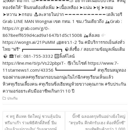
1̷,5̷0̷0̷.- ต่อ กก.
━ ━ ━ ━ ━ ━ ━ ━ ━
อยากได้เนื้อแบบไหน "#หมู
ทองจัดให้" ฟินจนต้องสั่งเพิ่ม ➤เนื้อเหลือง ➤แน่น ➤ฟู ➤หอม
➤หวาน ➤กรอบ
ละลายในปาก ━ ━ ━ ━ ━ ━ ━ ━ ━ ━ ━ เดลิเวอรี
Grab LINE MAN Wongnai เขต กทม. 1 ชม./วันเดียวถึง
Grab :
https://r.grab.com/g/0-
8678eeff659d4cad9a1647b1d5c15008
สั่งเลย
https://wongn.ai/21PuMM
ตจว.1-2 วัน #มีบริการรถเย็นส่งทั่ว
ไทย “ฟรี” ┏━━━━━━━━━━━━━━┓
สั่งซื้อ / สอบถามข้อมูลเพิ่มเติม
Tel : 081-755-3332
ลิ้งค์ไลน์
https://line.me/ti/p/Vs22pbpiT-
เว็บไซต์ https://www.7-
11starnews1.com/43356 ┗━━━━━━━━━━━━━━┛ #ทุเรียนหมูทอง
ของฝากมงคล#ทุเรียนกรอบนอกนุ่มในไก่ฉีก#ทุเรียนเห็นแล้ว
หิว#ทุเรียนเลี้ยงคน #ทุเรียนซิ่งเฮียหมูห้วยขวางคุณภาพ #รับประกัน
ความอร่อยระดับมืออาชีพเกินกว่า 10 ปี
ประกัน
แนะแนว
ทรู ดีแทค จัดใหญ่ ชวนลุ้นบิน
บิ๊กซี ฉลองตรุษจีนอย่างยิ่งใหญ่
เรื่อง
ฟรีมาเก๊า ร่วมพิธีศักดิ์สิทธิ์ ‘ยืม
“ตรุษจีน คึกคักรับเฮง ต้องที่บิ๊กซี”
เงินเจ้าแม่กวนอิม’ วันมหาฤกษ์
ขนทัพสินค้ากว่า 1,000