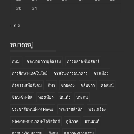
30
31
« ก.ค.
หมวดหมู่
กทม.
กระบวนการยุติธรรม
การตลาด-ซีเอสอาร์
การศึกษา-เทคโนโลยี
การเงิน-การธนาคาร
การเมือง
กิจกรรมเพื่อสังคม
กีฬา
ขายตรง
คลิปข่าว
คอลัมน์
ช็อป-ชิม-ชิล
ท่องเที่ยว
บันเทิง
ประกัน
ประชาสัมพันธ์-PR News
พระราชสำนัก
พระเครื่อง
พลังงาน-คมนาคม-โลจิสติกส์
ภูมิภาค
ยานยนต์
ศาสนา-วัฒนธรรม
สังคม
สุขภาพ-ความงาม