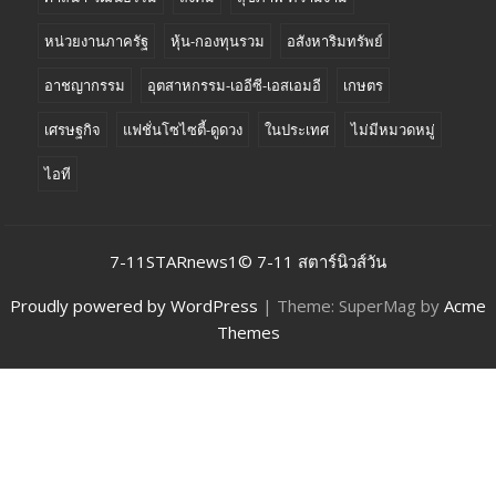
หน่วยงานภาครัฐ
หุ้น-กองทุนรวม
อสังหาริมทรัพย์
อาชญากรรม
อุตสาหกรรม-เออีซี-เอสเอมอี
เกษตร
เศรษฐกิจ
แฟชั่นโซไซตี้-ดูดวง
ในประเทศ
ไม่มีหมวดหมู่
ไอที
7-11STARnews1© 7-11 สตาร์นิวส์วัน
Proudly powered by WordPress
|
Theme: SuperMag by
Acme
Themes