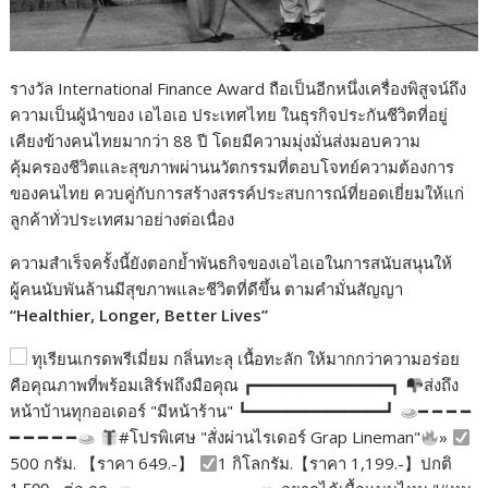
รางวัล International Finance Award ถือเป็นอีกหนึ่งเครื่องพิสูจน์ถึง
ความเป็นผู้นำของ เอไอเอ ประเทศไทย ในธุรกิจประกันชีวิตที่อยู่
เคียงข้างคนไทยมากว่า 88 ปี โดยมีความมุ่งมั่นส่งมอบความ
คุ้มครองชีวิตและสุขภาพผ่านนวัตกรรมที่ตอบโจทย์ความต้องการ
ของคนไทย ควบคู่กับการสร้างสรรค์ประสบการณ์ที่ยอดเยี่ยมให้แก่
ลูกค้าทั่วประเทศมาอย่างต่อเนื่อง
ความสำเร็จครั้งนี้ยังตอกย้ำพันธกิจของเอไอเอในการสนับสนุนให้
ผู้คนนับพันล้านมีสุขภาพและชีวิตที่ดีขึ้น ตามคำมั่นสัญญา
“Healthier, Longer, Better Lives”
ทุเรียนเกรดพรีเมี่ยม กลิ่นทะลุ เนื้อทะลัก ให้มากกว่าความอร่อย
คือคุณภาพที่พร้อมเสิร์ฟถึงมือคุณ ┏━━━━━━━━━━━━━━┓
ส่งถึง
หน้าบ้านทุกออเดอร์ "มีหน้าร้าน" ┗━━━━━━━━━━━━━━┛
━ ━ ━ ━
━ ━ ━ ━ ━
#โปรพิเศษ "สั่งผ่านไรเดอร์ Grap Lineman"
»
500 กรัม. 【ราคา 649.-】
1 กิโลกรัม.【ราคา 1,199.-】ปกติ