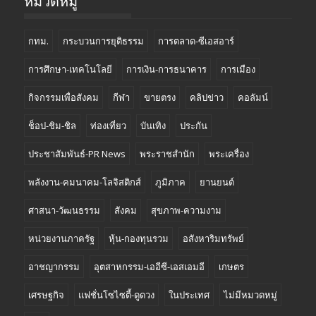
หมวดหมู่
กทม.
กระบวนการยุติธรรม
การตลาด-ซีเอสอาร์
การศึกษา-เทคโนโลยี
การเงิน-การธนาคาร
การเมือง
กิจกรรมเพื่อสังคม
กีฬา
ขายตรง
คลิปข่าว
คอลัมน์
ช็อป-ชิม-ชิล
ท่องเที่ยว
บันเทิง
ประกัน
ประชาสัมพันธ์-PR News
พระราชสำนัก
พระเครื่อง
พลังงาน-คมนาคม-โลจิสติกส์
ภูมิภาค
ยานยนต์
ศาสนา-วัฒนธรรม
สังคม
สุขภาพ-ความงาม
หน่วยงานภาครัฐ
หุ้น-กองทุนรวม
อสังหาริมทรัพย์
อาชญากรรม
อุตสาหกรรม-เออีซี-เอสเอมอี
เกษตร
เศรษฐกิจ
แฟชั่นโซไซตี้-ดูดวง
ในประเทศ
ไม่มีหมวดหมู่