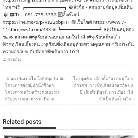
ไทย “ฟรี” ┏━━━━━━━━━━━━━━┓
สั่งซื้อ / สอบถามข้อมูลเพิ่มเติม
Tel : 081-755-3332
ลิ้งค์ไลน์
https://line.me/ti/p/Vs22pbpiT-
เว็บไซต์ https://www.7-
11starnews1.com/43356 ┗━━━━━━━━━━━━━━┛ #ทุเรียนหมูทอง
ของฝากมงคล#ทุเรียนกรอบนอกนุ่มในไก่ฉีก#ทุเรียนเห็นแล้ว
หิว#ทุเรียนเลี้ยงคน #ทุเรียนซิ่งเฮียหมูห้วยขวางคุณภาพ #รับประกัน
ความอร่อยระดับมืออาชีพเกินกว่า 10 ปี
การเมือง
แนะแนว
สถาบันเทคโนโลยีปทุมวัน จัด
โค้งสุดท้ายเลือกตั้ง “สรสินธุ ไตร
เรื่อง
โครงการค่ายผู้นำนักศึกษา-
จักรภพ” วางชื่อเสียงนักธุรกิจ 60
โครงการเสริมสร้างคุณธรรม
ปี เดิมพันพิสูจน์ การเมือง “ไม่
จริยธรรมและธรรมาภิบาล
จำเป็นต้องโกง“
Related posts