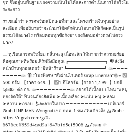
ชุด ซึ่งอยู่บนพื้นฐานของความเป็นไปได้และการดำเนินการได้จริงใน
ระยะยาว
ราเชนย้ำว่า พรรคพร้อมเปิดเผยที่มาและโครงสร้างเงินทุนอย่าง
ละเอียด เพื่ออธิบายว่าจะนำมาใช้ผลักดันนโยบายให้เกิดผลเป็นรูป
ธรรมได้อย่างไร พร้อมตอบทุกข้อกังขาของสังคมอย่างตรงไปตรง
มา///
ทุเรียนเกรดพรีเมี่ยม กลิ่นทะลุ เนื้อทะลัก ให้มากกว่าความอร่อย
คือคุณภาพที่พร้อมเสิร์ฟถึงมือคุณ ┏━━━━━━━━━━━━━━┓
ส่งถึง
หน้าบ้านทุกออเดอร์ "มีหน้าร้าน" ┗━━━━━━━━━━━━━━┛
━ ━ ━ ━
━ ━ ━ ━ ━
#โปรพิเศษ "สั่งผ่านไรเดอร์ Grap Lineman"
»
500 กรัม. 【ราคา 649.-】
1 กิโลกรัม.【ราคา 1,199.-】ปกติ
1̷,5̷0̷0̷.- ต่อ กก.
━ ━ ━ ━ ━ ━ ━ ━ ━
อยากได้เนื้อแบบไหน "#หมู
ทองจัดให้" ฟินจนต้องสั่งเพิ่ม ➤เนื้อเหลือง ➤แน่น ➤ฟู ➤หอม
➤หวาน ➤กรอบ
ละลายในปาก ━ ━ ━ ━ ━ ━ ━ ━ ━ ━ ━ เดลิเวอรี
Grab LINE MAN Wongnai เขต กทม. 1 ชม./วันเดียวถึง
Grab :
https://r.grab.com/g/0-
8678eeff659d4cad9a1647b1d5c15008
สั่งเลย
https://wongn.ai/21PuMM
ตจว.1-2 วัน #มีบริการรถเย็นส่งทั่ว