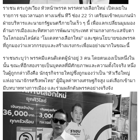
ราเชน ตระกูลเวียง หัวหน้าพรรค พรรคทางเลือกใหม่ เปิดเผยใน
รายการ ขอเวลานอก ทางเนชั่น ทีวี ช่อง 22 ว่า เตรียมเข้าพบแกนนำ
ฝ่ายบริหารและนายกรัฐมนตรีภายในเร็ว ๆ นี้ เพื่อแลกเปลี่ยนมุมมอง
ด้านการเมืองและทิศทางการพัฒนาประเทศ ท่ามกลางกระแสจับตา
ในโลกออนไลน์ต่อ “โมเดลทางเลือกใหม่” และชุดนโยบายของพรรค
ที่ถูกมองว่าแหวกกรอบและสร้างแรงกระเพื่อมอย่างมากในขณะนี้
ราเชนระบุว่า พรรคมีแคนดิเดตผู้นำอยู่ 3 คน โดยตนเองเป็นหนึ่งใน
นั้น ขณะที่อีกสองรายเป็นบุคคลที่มีศักยภาพและความตั้งใจจริง หนึ่ง
ในผู้ถูกกล่าวถึงคือ นักธุรกิจรายใหญ่ซึ่งถูกมองว่าเป็น “หัวเรือใหญ่
แห่งอาณาจักรศรีเทพไทย” ผู้มีมูลค่าทางเศรษฐกิจสูง แต่เลือกเข้ามา
มีบทบาททางการเมือง และร่วมผลักดันพรรคอย่างจริงจัง