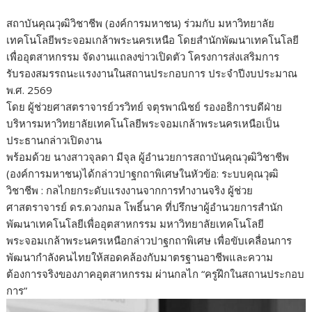
สถาบันคุณวุฒิวิชาชีพ (องค์การมหาชน) ร่วมกับ มหาวิทยาลัย
เทคโนโลยีพระจอมเกล้าพระนครเหนือ โดยสำนักพัฒนาเทคโนโลยี
เพื่ออุตสาหกรรม จัดงานแถลงข่าวเปิดตัว โครงการส่งเสริมการ
รับรองสมรรถนะแรงงานในสถานประกอบการ ประจำปีงบประมาณ
พ.ศ. 2569
โดย ผู้ช่วยศาสตราจารย์วรวิทย์ จตุรพาณิชย์ รองอธิการบดีฝ่าย
บริหารมหาวิทยาลัยเทคโนโลยีพระจอมเกล้าพระนครเหนือเป็น
ประธานกล่าวเปิดงาน
พร้อมด้วย นางสาวจุลดา มีจุล ผู้อำนวยการสถาบันคุณวุฒิวิชาชีพ
(องค์การมหาชน)ได้กล่าวปาฐกถาพิเศษในหัวข้อ: ระบบคุณวุฒิ
วิชาชีพ : กลไกยกระดับแรงงานจากการทำงานจริง ผู้ช่วย
ศาสตราจารย์ ดร.ดวงกมล โพธิ์นาค ที่ปรึกษาผู้อำนวยการสำนัก
พัฒนาเทคโนโลยีเพื่ออุตสาหกรรม มหาวิทยาลัยเทคโนโลยี
พระจอมเกล้าพระนครเหนือกล่าวปาฐกถาพิเศษ เพื่อขับเคลื่อนการ
พัฒนากำลังคนไทยให้สอดคล้องกับมาตรฐานอาชีพและความ
ต้องการจริงของภาคอุตสาหกรรม ผ่านกลไก “ครูฝึกในสถานประกอบ
การ”