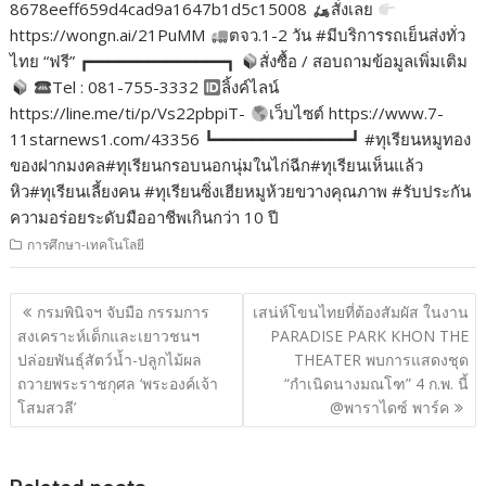
8678eeff659d4cad9a1647b1d5c15008
สั่งเลย
https://wongn.ai/21PuMM
ตจว.1-2 วัน #มีบริการรถเย็นส่งทั่ว
ไทย “ฟรี” ┏━━━━━━━━━━━━━━┓
สั่งซื้อ / สอบถามข้อมูลเพิ่มเติม
Tel : 081-755-3332
ลิ้งค์ไลน์
https://line.me/ti/p/Vs22pbpiT-
เว็บไซต์ https://www.7-
11starnews1.com/43356 ┗━━━━━━━━━━━━━━┛ #ทุเรียนหมูทอง
ของฝากมงคล#ทุเรียนกรอบนอกนุ่มในไก่ฉีก#ทุเรียนเห็นแล้ว
หิว#ทุเรียนเลี้ยงคน #ทุเรียนซิ่งเฮียหมูห้วยขวางคุณภาพ #รับประกัน
ความอร่อยระดับมืออาชีพเกินกว่า 10 ปี
การศึกษา-เทคโนโลยี
แนะแนว
กรมพินิจฯ จับมือ กรรมการ
เสน่ห์โขนไทยที่ต้องสัมผัส ในงาน
เรื่อง
สงเคราะห์เด็กและเยาวชนฯ
PARADISE PARK KHON THE
ปล่อยพันธุ์สัตว์น้ำ-ปลูกไม้ผล
THEATER พบการแสดงชุด
ถวายพระราชกุศล ‘พระองค์เจ้า
“กำเนิดนางมณโฑ” 4 ก.พ. นี้
โสมสวลี’
@พาราไดซ์ พาร์ค