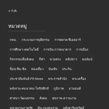
« ก.ค.
หมวดหมู่
กทม.
กระบวนการยุติธรรม
การตลาด-ซีเอสอาร์
การศึกษา-เทคโนโลยี
การเงิน-การธนาคาร
การเมือง
กิจกรรมเพื่อสังคม
กีฬา
ขายตรง
คลิปข่าว
คอลัมน์
ช็อป-ชิม-ชิล
ท่องเที่ยว
บันเทิง
ประกัน
ประชาสัมพันธ์-PR News
พระราชสำนัก
พระเครื่อง
พลังงาน-คมนาคม-โลจิสติกส์
ภูมิภาค
ยานยนต์
ศาสนา-วัฒนธรรม
สังคม
สุขภาพ-ความงาม
หน่วยงานภาครัฐ
หุ้น-กองทุนรวม
อสังหาริมทรัพย์