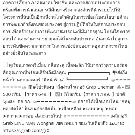
ภาคการศึกษา ภาคสมาคมวิชาชีพ และภาคสถานประกอบการ
พร้อมทั้งการนำเสนอกรณีศึกษาจริงจากองค์กรที่นำระบบไปใช้
โครงการนี้นับเป็นอีกหนึ่งกลไกสำคัญในการเชื่อมโยงนโยบายด้าน
การพัฒนากำลังคนของประเทศ สู่การปฏิบัติจริงในสถานประกอบ
การ เพื่อสร้างระบบการพัฒนาสมรรถนะที่มีมาตรฐาน โปร่งใส ตรวจ
สอบได้ และสามารถขยายผลได้ในระดับประเทศ อันจะนำไปสู่การ
ยกระดับขีดความสามารถในการแข่งขันของภาคอุตสาหกรรมไทย
อย่างยั่งยืนในระยะยาว
ทุเรียนเกรดพรีเมี่ยม กลิ่นทะลุ เนื้อทะลัก ให้มากกว่าความอร่อย
คือคุณภาพที่พร้อมเสิร์ฟถึงมือคุณ ┏━━━━━━━━━━━━━━┓
ส่งถึง
หน้าบ้านทุกออเดอร์ "มีหน้าร้าน" ┗━━━━━━━━━━━━━━┛
━ ━ ━ ━
━ ━ ━ ━ ━
#โปรพิเศษ "สั่งผ่านไรเดอร์ Grap Lineman"
»
500 กรัม. 【ราคา 649.-】
1 กิโลกรัม.【ราคา 1,199.-】ปกติ
1̷,5̷0̷0̷.- ต่อ กก.
━ ━ ━ ━ ━ ━ ━ ━ ━
อยากได้เนื้อแบบไหน "#หมู
ทองจัดให้" ฟินจนต้องสั่งเพิ่ม ➤เนื้อเหลือง ➤แน่น ➤ฟู ➤หอม
➤หวาน ➤กรอบ
ละลายในปาก ━ ━ ━ ━ ━ ━ ━ ━ ━ ━ ━ เดลิเวอรี
Grab LINE MAN Wongnai เขต กทม. 1 ชม./วันเดียวถึง
Grab :
https://r.grab.com/g/0-