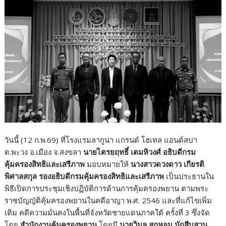
วันนี้ (12 ก.พ.69) ที่โรงแรมลากูน่า แกรนด์ โฮเทล แอนด์สปา
ต.พะวง อ.เมือง จ.สงขลา
นายไตรยฤทธิ์ เตมหิวงศ์ อธิบดีกรม
คุ้มครองสิทธิและเสรีภาพ
มอบหมายให้
นางสาวดวงดาว เกียรติ
พิศาลสกุล รองอธิบดีกรมคุ้มครองสิทธิและเสรีภาพ
เป็นประธานใน
พิธีเปิดการประชุมเชิงปฏิบัติการด้านการคุ้มครองพยาน ตามพระ
ราชบัญญัติคุ้มครองพยานในคดีอาญา พ.ศ. 2546 และที่แก้ไขเพิ่ม
เติม คดีความมั่นคงในพื้นที่จังหวัดชายแดนภาคใต้ ครั้งที่ 3 ซึ่งจัด
โดย
สำนักงานคุ้มครองพยาน
โดยมี
นายวิมล สุกหอม นักสืบสวน