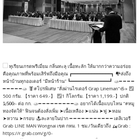
ทุเรียนเกรดพรีเมี่ยม กลิ่นทะลุ เนื้อทะลัก ให้มากกว่าความอร่อย
คือคุณภาพที่พร้อมเสิร์ฟถึงมือคุณ ┏━━━━━━━━━━━━━━┓
ส่งถึง
หน้าบ้านทุกออเดอร์ "มีหน้าร้าน" ┗━━━━━━━━━━━━━━┛
━ ━ ━ ━
━ ━ ━ ━ ━
#โปรพิเศษ "สั่งผ่านไรเดอร์ Grap Lineman"
»
500 กรัม. 【ราคา 649.-】
1 กิโลกรัม.【ราคา 1,199.-】ปกติ
1̷,5̷0̷0̷.- ต่อ กก.
━ ━ ━ ━ ━ ━ ━ ━ ━
อยากได้เนื้อแบบไหน "#หมู
ทองจัดให้" ฟินจนต้องสั่งเพิ่ม ➤เนื้อเหลือง ➤แน่น ➤ฟู ➤หอม
➤หวาน ➤กรอบ
ละลายในปาก ━ ━ ━ ━ ━ ━ ━ ━ ━ ━ ━ เดลิเวอรี
Grab LINE MAN Wongnai เขต กทม. 1 ชม./วันเดียวถึง
Grab :
https://r.grab.com/g/0-