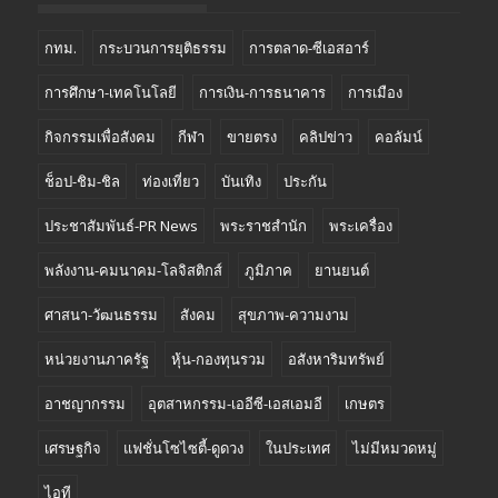
กทม.
กระบวนการยุติธรรม
การตลาด-ซีเอสอาร์
การศึกษา-เทคโนโลยี
การเงิน-การธนาคาร
การเมือง
กิจกรรมเพื่อสังคม
กีฬา
ขายตรง
คลิปข่าว
คอลัมน์
ช็อป-ชิม-ชิล
ท่องเที่ยว
บันเทิง
ประกัน
ประชาสัมพันธ์-PR News
พระราชสำนัก
พระเครื่อง
พลังงาน-คมนาคม-โลจิสติกส์
ภูมิภาค
ยานยนต์
ศาสนา-วัฒนธรรม
สังคม
สุขภาพ-ความงาม
หน่วยงานภาครัฐ
หุ้น-กองทุนรวม
อสังหาริมทรัพย์
อาชญากรรม
อุตสาหกรรม-เออีซี-เอสเอมอี
เกษตร
เศรษฐกิจ
แฟชั่นโซไซตี้-ดูดวง
ในประเทศ
ไม่มีหมวดหมู่
ไอที