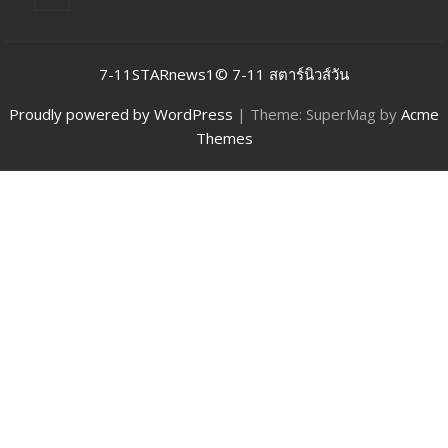
7-11STARnews1© 7-11 สตาร์นิวส์วัน
Proudly powered by WordPress
|
Theme: SuperMag by
Acme
Themes