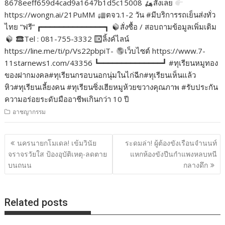
8678eeff659d4cad9a1647b1d5c15008
สั่งเลย
https://wongn.ai/21PuMM
ตจว.1-2 วัน #มีบริการรถเย็นส่งทั่ว
ไทย “ฟรี” ┏━━━━━━━━━━━━━━┓
สั่งซื้อ / สอบถามข้อมูลเพิ่มเติม
Tel : 081-755-3332
ลิ้งค์ไลน์
https://line.me/ti/p/Vs22pbpiT-
เว็บไซต์ https://www.7-
11starnews1.com/43356 ┗━━━━━━━━━━━━━━┛ #ทุเรียนหมูทอง
ของฝากมงคล#ทุเรียนกรอบนอกนุ่มในไก่ฉีก#ทุเรียนเห็นแล้ว
หิว#ทุเรียนเลี้ยงคน #ทุเรียนซิ่งเฮียหมูห้วยขวางคุณภาพ #รับประกัน
ความอร่อยระดับมืออาชีพเกินกว่า 10 ปี
อาชญากรรม
แนะแนว
นครนายกโมเดล! เข้มวินัย
ระดมล่า! ผู้ต้องขังเรือนจำนนท์
เรื่อง
จราจรวัยใส ป้องอุบัติเหตุ-ลดตาย
แหกห้องขังปีนกำแพงหลบหนี
บนถนน
กลางดึก
Related posts