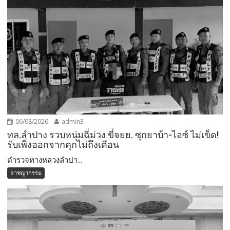
06/08/2026
admin3
ทล.ลำปาง รวบหนุ่มฉี่ม่วง ขี่จยย. ซุกยาบ้า-ไอซ์ ไม่เข็ด!
รับเพิ่งออกจากคุกไม่ถึงเดือน
ตำรวจทางหลวงลำปา...
อาชญากรรม