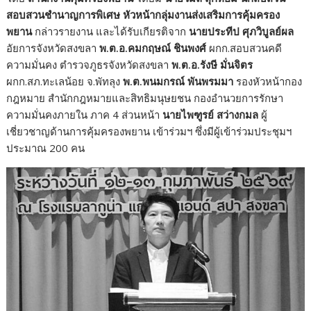
สอบสวนชำนาญการพิเศษ หัวหน้ากลุ่มงานส่งเสริมการคุ้มครอง
พยาน
กล่าวรายงาน และได้รับเกียรติจาก
นายประทีป ศุภวิบูลย์ผล
อัยการจังหวัดสงขลา
พ.ต.อ.คมกฤษณ์ ชินพงศ์
ผกก.สอบสวนคดี
ความมั่นคง ตำรวจภูธรจังหวัดสงขลา
พ.ต.อ.รังษี มั่นจิตร
ผกก.สภ.ทะเลน้อย จ.พัทลุง
พ.ต.พนมกรณ์ พันพรมมา
รองหัวหน้ากอง
กฎหมาย สำนักกฎหมายและสิทธิมนุษยชน กองอำนวยการรักษา
ความมั่นคงภายใน ภาค 4 ส่วนหน้า
นายไพฑูรย์ สว่างกมล
ผู้
เชี่ยวชาญด้านการคุ้มครองพยาน เข้าร่วมฯ ซึ่งมีผู้เข้าร่วมประชุมฯ
ประมาณ 200 คน