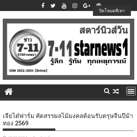
Skip
to
ปิดโหมดสีเทา
content
เจียไต๋ฟาร์ม คัดสรรผลไม้มงคลต้อนรับตรุษจีนปีม้า
ทอง 2569