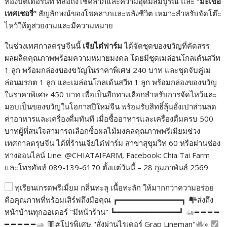
ทองบัตเตอร์นัท ที่สื่อถึงโชคลาภและความอุดมสมบูรณ์ และ
“
มะเขือ
เทศเชอรี่
”
สัญลักษณ์ของโชคลาภและพลังชีวิต เหมาะสำหรับจัดโต๊ะ
ไหว้ให้ดูสวยงามและมีความหมาย
ในช่วงเทศกาลตรุษจีนนี้
เจียไต๋ฟาร์ม
ได้จัดชุดของขวัญที่คัดสรร
ผลผลิตคุณภาพพร้อมความหมายมงคล โดยมีชุดเมล่อนโกลเด้นสวีท
1 ลูก พร้อมกล่องของขวัญในราคาพิเศษ 240 บาท และชุดจับคู่เม
ล่อนมรกต 1 ลูก และเมล่อนโกลเด้นสวีท 1 ลูก พร้อมกล่องของขวัญ
ในราคาพิเศษ 450 บาท เพื่อเป็นอีกทางเลือกสำหรับการจัดไหว้และ
มอบเป็นของขวัญในโอกาสปีใหม่จีน พร้อมรับสิทธิ์ลุ้นอั่งเปาส่วนลด
ค่าอาหารและเครื่องดื่มทันที เมื่อซื้ออาหารและเครื่องดื่มครบ 500
บาทผู้ที่สนใจสามารถเลือกซื้อผลไม้มงคลคุณภาพพรีเมียมช่วง
เทศกาลตรุษจีน ได้ที่ร้านเจียไต๋ฟาร์ม สาขาสุขุมวิท 60 หรือผ่านช่อง
ทางออนไลน์ Line: @CHIATAIFARM, Facebook: Chia Tai Farm
และโทรศัพท์ 089-139-6170 ตั้งแต่วันนี้ – 28 กุมภาพันธ์ 2569
ทุเรียนเกรดพรีเมี่ยม กลิ่นทะลุ เนื้อทะลัก ให้มากกว่าความอร่อย
คือคุณภาพที่พร้อมเสิร์ฟถึงมือคุณ ┏━━━━━━━━━━━━━━┓
ส่งถึง
หน้าบ้านทุกออเดอร์ "มีหน้าร้าน" ┗━━━━━━━━━━━━━━┛
━ ━ ━ ━
━ ━ ━ ━ ━
#โปรพิเศษ "สั่งผ่านไรเดอร์ Grap Lineman"
»