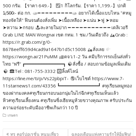
500 กรัม. 【ราคา 649.-】
1 กิโลกรัม.【ราคา 1,199.-】ปกติ
1̷,5̷0̷0̷.- ต่อ กก.
━ ━ ━ ━ ━ ━ ━ ━ ━
อยากได้เนื้อแบบไหน "#หมู
ทองจัดให้" ฟินจนต้องสั่งเพิ่ม ➤เนื้อเหลือง ➤แน่น ➤ฟู ➤หอม
➤หวาน ➤กรอบ
ละลายในปาก ━ ━ ━ ━ ━ ━ ━ ━ ━ ━ ━ เดลิเวอรี
Grab LINE MAN Wongnai เขต กทม. 1 ชม./วันเดียวถึง
Grab :
https://r.grab.com/g/0-
8678eeff659d4cad9a1647b1d5c15008
สั่งเลย
https://wongn.ai/21PuMM
ตจว.1-2 วัน #มีบริการรถเย็นส่งทั่ว
ไทย “ฟรี” ┏━━━━━━━━━━━━━━┓
สั่งซื้อ / สอบถามข้อมูลเพิ่มเติม
Tel : 081-755-3332
ลิ้งค์ไลน์
https://line.me/ti/p/Vs22pbpiT-
เว็บไซต์ https://www.7-
11starnews1.com/43356 ┗━━━━━━━━━━━━━━┛ #ทุเรียนหมูทอง
ของฝากมงคล#ทุเรียนกรอบนอกนุ่มในไก่ฉีก#ทุเรียนเห็นแล้ว
หิว#ทุเรียนเลี้ยงคน #ทุเรียนซิ่งเฮียหมูห้วยขวางคุณภาพ #รับประกัน
ความอร่อยระดับมืออาชีพเกินกว่า 10 ปี
เกษตร
แนะแนว
ทรู คอร์ปอเรชั่น หนุนเที่ยว
ฉลองเดือนแห่งความรักให้อิ่มฟิน!