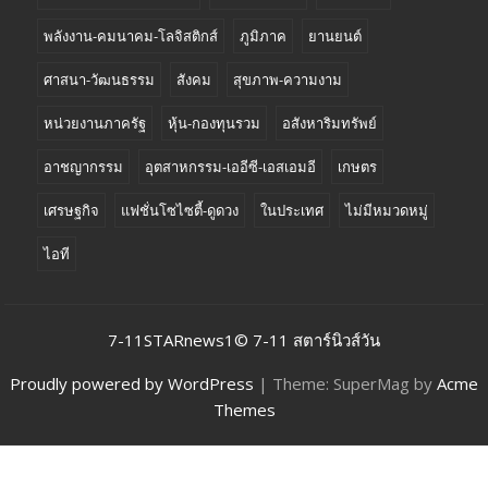
พลังงาน-คมนาคม-โลจิสติกส์
ภูมิภาค
ยานยนต์
ศาสนา-วัฒนธรรม
สังคม
สุขภาพ-ความงาม
หน่วยงานภาครัฐ
หุ้น-กองทุนรวม
อสังหาริมทรัพย์
อาชญากรรม
อุตสาหกรรม-เออีซี-เอสเอมอี
เกษตร
เศรษฐกิจ
แฟชั่นโซไซตี้-ดูดวง
ในประเทศ
ไม่มีหมวดหมู่
ไอที
7-11STARnews1© 7-11 สตาร์นิวส์วัน
Proudly powered by WordPress
|
Theme: SuperMag by
Acme
Themes