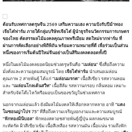
ต้อนรับเทศกาลตรุษจีน
2569
เสริมความเฮง ความปังรับปีม้าทอง
เจียไต๋ฟาร์ม ภายใต้กลุ่มบริษัทเจียไต๋ ผู้นำธุรกิจนวัตกรรมการเกษตร
ของไทย คัดสรรผลไม้มงคลคุณภาพพรีเมียม สดใหม่จากฟาร์ม ที่
ผ่านการคัดเลือกอย่างพิถีพิถัน พร้อมความหมายที่ดี เพื่อร่วมเป็นส่วน
หนึ่งของการเริ่มต้นปีใหม่จีนอย่างเป็นสิริมงคลตลอดทั้งปี
หนึ่งในผลไม้มงคลยอดนิยมช่วงตรุษจีนคือ
“
เมล่อน
”
ซึ่งสื่อถึงความ
มั่งคั่งและความอุดมสมบูรณ์ โดย
เจียไต๋ฟาร์ม
นำเสนอเมล่อน
คุณภาพ 2 สายพันธุ์ ได้แก่
“
เมล่อนมรกต
”
เนื้อสีเขียว รสหวานหอม
และ
“
เมล่อนโกลเด้นสวีท
”
เนื้อสีส้ม รสหวานกรอบ กลิ่นหอม เหมาะ
สำหรับจัดโต๊ะไหว้หรือมอบเป็นของขวัญในช่วงเทศกาล
นอกจากเมล่อนแล้ว ยังมีผลไม้มงคลให้เลือกหลากหลาย อาทิ
“
แตง
โมซอนญ่าโปร
75”
ที่สื่อถึงความเจริญงอกงามและความสมบูรณ์
“
ฟักทองมินิบอล
”
ฟักทองสควอชสายพันธุ์ญี่ปุ่น ผลกลมขนาด
กะทัดรัด ผิวสีเขียวเข้ม เนื้อสีเหลือง รสหวานมัน เนื้อแน่น รวมถึงฟัก