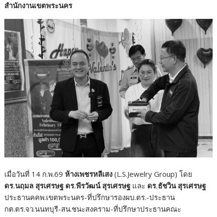
สำนักงานเขตพระนคร
เมื่อวันที่ 14 ก.พ.69
ห้างเพชรหลีเสง
(L.S.Jewelry Group) โดย
ดร.นฤมล
สุรเศรษฐ ดร.พีรวัฒน์ สุรเศรษฐ
และ
ดร.ธัชวิน สุรเศรษฐ
ประธานคคพ.เขตพระนคร-ที่ปรึกษารองผบ.ตร.-ประธาน
กต.ตร.จว.นนทบุรี-สน.ชนะสงคราม-ที่ปรึกษาประธานคณะ