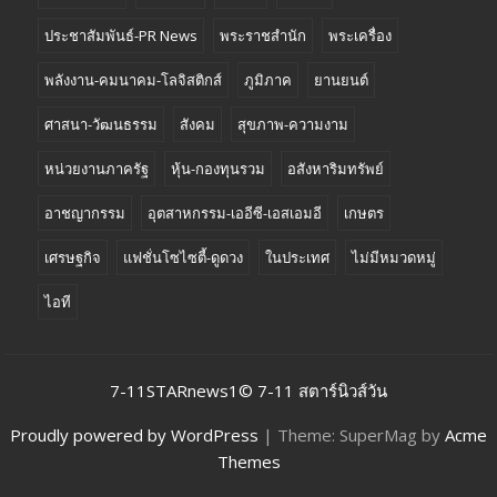
ประชาสัมพันธ์-PR News
พระราชสำนัก
พระเครื่อง
พลังงาน-คมนาคม-โลจิสติกส์
ภูมิภาค
ยานยนต์
ศาสนา-วัฒนธรรม
สังคม
สุขภาพ-ความงาม
หน่วยงานภาครัฐ
หุ้น-กองทุนรวม
อสังหาริมทรัพย์
อาชญากรรม
อุตสาหกรรม-เออีซี-เอสเอมอี
เกษตร
เศรษฐกิจ
แฟชั่นโซไซตี้-ดูดวง
ในประเทศ
ไม่มีหมวดหมู่
ไอที
7-11STARnews1© 7-11 สตาร์นิวส์วัน
Proudly powered by WordPress
|
Theme: SuperMag by
Acme
Themes