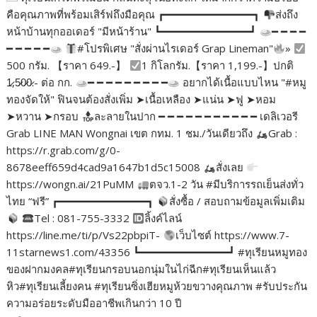
คือคุณภาพที่พร้อมเสิร์ฟถึงมือคุณ ┏━━━━━━━━━━━━━━┓
ส่งถึง
หน้าบ้านทุกออเดอร์ "มีหน้าร้าน" ┗━━━━━━━━━━━━━━┛
━ ━ ━ ━
━ ━ ━ ━ ━
#โปรพิเศษ "สั่งผ่านไรเดอร์ Grap Lineman"
»
500 กรัม. 【ราคา 649.-】
1 กิโลกรัม.【ราคา 1,199.-】ปกติ
1̷,5̷0̷0̷.- ต่อ กก.
━ ━ ━ ━ ━ ━ ━ ━ ━
อยากได้เนื้อแบบไหน "#หมู
ทองจัดให้" ฟินจนต้องสั่งเพิ่ม ➤เนื้อเหลือง ➤แน่น ➤ฟู ➤หอม
➤หวาน ➤กรอบ
ละลายในปาก ━ ━ ━ ━ ━ ━ ━ ━ ━ ━ ━ เดลิเวอรี
Grab LINE MAN Wongnai เขต กทม. 1 ชม./วันเดียวถึง
Grab :
https://r.grab.com/g/0-
8678eeff659d4cad9a1647b1d5c15008
สั่งเลย
https://wongn.ai/21PuMM
ตจว.1-2 วัน #มีบริการรถเย็นส่งทั่ว
ไทย “ฟรี” ┏━━━━━━━━━━━━━━┓
สั่งซื้อ / สอบถามข้อมูลเพิ่มเติม
Tel : 081-755-3332
ลิ้งค์ไลน์
https://line.me/ti/p/Vs22pbpiT-
เว็บไซต์ https://www.7-
11starnews1.com/43356 ┗━━━━━━━━━━━━━━┛ #ทุเรียนหมูทอง
ของฝากมงคล#ทุเรียนกรอบนอกนุ่มในไก่ฉีก#ทุเรียนเห็นแล้ว
หิว#ทุเรียนเลี้ยงคน #ทุเรียนซิ่งเฮียหมูห้วยขวางคุณภาพ #รับประกัน
ความอร่อยระดับมืออาชีพเกินกว่า 10 ปี