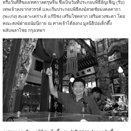
หรือวันที่สี่ของเทศกาลตรุษจีน ซึ่งเป็นวันที่ประกอบพิธีอัญเชิญ (รับ)
เทพเจ้าลงจากสวรรค์ และเริ่มประกอบพิธีสงฆ์สวดชัยมงคลคาถา
(พะเก่ง) สะเดาะเคราะห์ แก้ปีชง เสริมโชคลาภ เสริมดวงชะตา โดย
คณะสงฆ์ฝ่ายอนัมนิกาย ณ ศาลเจ้าไต้ฮงกง มูลนิธิป่อเต็กตึ๊ง
พลับพลาไชย กรุงเทพฯ