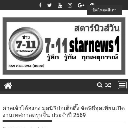
Skip
to
ปิดโหมดสีเทา
content
ศาลเจ้าไต้ฮงกง มูลนิธิป่อเต็กตึ๊ง จัดพิธีจุดเทียนเปิด
งานเทศกาลตรุษจีน ประจำปี 2569