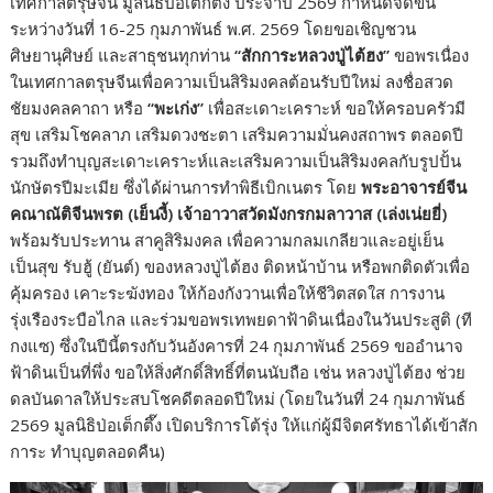
เทศกาลตรุษจีน มูลนิธิป่อเต็กตึ๊ง ประจำปี 2569 กำหนดจัดขึ้น
ระหว่างวันที่ 16-25 กุมภาพันธ์ พ.ศ. 2569 โดยขอเชิญชวน
ศิษยานุศิษย์ และสาธุชนทุกท่าน
“
สักการะหลวงปู่ไต้ฮง
”
ขอพรเนื่อง
ในเทศกาลตรุษจีนเพื่อความเป็นสิริมงคลต้อนรับปีใหม่ ลงชื่อสวด
ชัยมงคลคาถา หรือ
“
พะเก่ง
”
เพื่อสะเดาะเคราะห์ ขอให้ครอบครัวมี
สุข เสริมโชคลาภ เสริมดวงชะตา เสริมความมั่นคงสถาพร ตลอดปี
รวมถึงทำบุญสะเดาะเคราะห์และเสริมความเป็นสิริมงคลกับรูปปั้น
นักษัตรปีมะเมีย ซึ่งได้ผ่านการทำพิธีเบิกเนตร โดย
พระอาจารย์จีน
คณาณัติจีนพรต (เย็นงี้) เจ้าอาวาสวัดมังกรกมลาวาส (เล่งเน่ยยี่)
พร้อมรับประทาน สาคูสิริมงคล เพื่อความกลมเกลียวและอยู่เย็น
เป็นสุข รับฮู้ (ยันต์) ของหลวงปู่ไต้ฮง ติดหน้าบ้าน หรือพกติดตัวเพื่อ
คุ้มครอง เคาะระฆังทอง ให้ก้องกังวานเพื่อให้ชีวิตสดใส การงาน
รุ่งเรืองระบือไกล และร่วมขอพรเทพยดาฟ้าดินเนื่องในวันประสูติ (ที
กงแซ) ซึ่งในปีนี้ตรงกับวันอังคารที่ 24 กุมภาพันธ์ 2569 ขออำนาจ
ฟ้าดินเป็นที่พึ่ง ขอให้สิ่งศักดิ์สิทธิ์ที่ตนนับถือ เช่น หลวงปู่ไต้ฮง ช่วย
ดลบันดาลให้ประสบโชคดีตลอดปีใหม่ (โดยในวันที่ 24 กุมภาพันธ์
2569 มูลนิธิป่อเต็กตึ๊ง เปิดบริการโต้รุ่ง ให้แก่ผู้มีจิตศรัทธาได้เข้าสัก
การะ ทำบุญตลอดคืน)