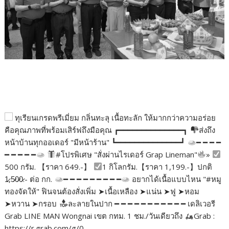
ทุเรียนเกรดพรีเมี่ยม กลิ่นทะลุ เนื้อทะลัก ให้มากกว่าความอร่อย
คือคุณภาพที่พร้อมเสิร์ฟถึงมือคุณ ┏━━━━━━━━━━━━━━┓
ส่งถึง
หน้าบ้านทุกออเดอร์ "มีหน้าร้าน" ┗━━━━━━━━━━━━━━┛
━ ━ ━ ━
━ ━ ━ ━ ━
#โปรพิเศษ "สั่งผ่านไรเดอร์ Grap Lineman"
»
500 กรัม. 【ราคา 649.-】
1 กิโลกรัม.【ราคา 1,199.-】ปกติ
1̷,5̷0̷0̷.- ต่อ กก.
━ ━ ━ ━ ━ ━ ━ ━ ━
อยากได้เนื้อแบบไหน "#หมู
ทองจัดให้" ฟินจนต้องสั่งเพิ่ม ➤เนื้อเหลือง ➤แน่น ➤ฟู ➤หอม
➤หวาน ➤กรอบ
ละลายในปาก ━ ━ ━ ━ ━ ━ ━ ━ ━ ━ ━ เดลิเวอรี
Grab LINE MAN Wongnai เขต กทม. 1 ชม./วันเดียวถึง
Grab :
https://r.grab.com/g/0-