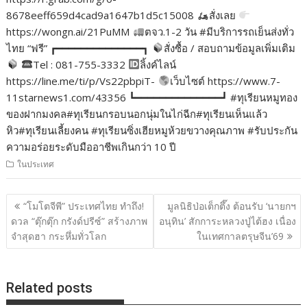
8678eeff659d4cad9a1647b1d5c15008
สั่งเลย
https://wongn.ai/21PuMM
ตจว.1-2 วัน #มีบริการรถเย็นส่งทั่ว
ไทย “ฟรี” ┏━━━━━━━━━━━━━━┓
สั่งซื้อ / สอบถามข้อมูลเพิ่มเติม
Tel : 081-755-3332
ลิ้งค์ไลน์
https://line.me/ti/p/Vs22pbpiT-
เว็บไซต์ https://www.7-
11starnews1.com/43356 ┗━━━━━━━━━━━━━━┛ #ทุเรียนหมูทอง
ของฝากมงคล#ทุเรียนกรอบนอกนุ่มในไก่ฉีก#ทุเรียนเห็นแล้ว
หิว#ทุเรียนเลี้ยงคน #ทุเรียนซิ่งเฮียหมูห้วยขวางคุณภาพ #รับประกัน
ความอร่อยระดับมืออาชีพเกินกว่า 10 ปี
ในประเทศ
แนะแนว
“โมโตจีพี” ประเทศไทย ทำถึง!
มูลนิธิป่อเต็กตึ๊ง ต้อนรับ ‘นายกฯ
เรื่อง
ดวล “ตุ๊กตุ๊ก กรังด์ปรีซ์” สร้างภาพ
อนุทิน’ สักการะหลวงปู่ไต้ฮง เนื่อง
จำสุดฮา กระหึ่มทั่วโลก
ในเทศกาลตรุษจีน’69
Related posts