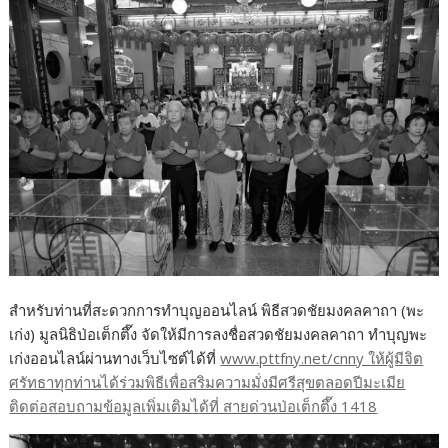
สำหรับท่านที่สะดวกการทำบุญออนไลน์ พิธีสวดชัยมงคลคาถา (พะ
เก่ง) มูลนิธิป่อเต็กตึ๊ง จัดให้มีการลงชื่อสวดชัยมงคลคาถา ทำบุญพะ
เก่งออนไลน์ผ่านทางเว็บไซต์ได้ที่
www.pttfny.net/cnny ให้ผู้มีจิต
ศรัทธาทุกท่านได้ร่วมพิธีเพื่อสริมความมั่งมีศรีสุขตลอดปีมะเมีย
ติดต่อสอบถามข้อมูลเพิ่มเติมได้ที่ สายด่วนป่อเต็กตึ๊ง 1418