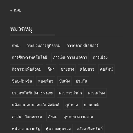
« ก.ค.
หมวดหมู่
กทม.
กระบวนการยุติธรรม
การตลาด-ซีเอสอาร์
การศึกษา-เทคโนโลยี
การเงิน-การธนาคาร
การเมือง
กิจกรรมเพื่อสังคม
กีฬา
ขายตรง
คลิปข่าว
คอลัมน์
ช็อป-ชิม-ชิล
ท่องเที่ยว
บันเทิง
ประกัน
ประชาสัมพันธ์-PR News
พระราชสำนัก
พระเครื่อง
พลังงาน-คมนาคม-โลจิสติกส์
ภูมิภาค
ยานยนต์
ศาสนา-วัฒนธรรม
สังคม
สุขภาพ-ความงาม
หน่วยงานภาครัฐ
หุ้น-กองทุนรวม
อสังหาริมทรัพย์