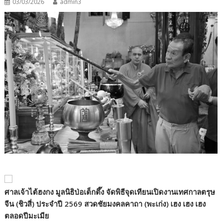
03/03/2026
admin3
ศาลเจ้าไต้ฮงกง มูลนิธิป่อเต็กตึ๊ง จัดพิธีจุดเทียนเปิดงานเทศกาลตรุษ
จีน (ชิวสี่) ประจำปี
2569
สวดชัยมงคลคาถา (พะเก่ง) เฮง เฮง เฮง
ตลอดปีมะเมีย