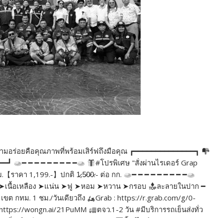
่าความอร่อยคือคุณภาพที่พร้อมเสิร์ฟถึงมือคุณ ┏━━━━━━━━━━━━━━┓
━━━┛
━ ━ ━ ━ ━ ━ ━ ━ ━
#โปรพิเศษ "สั่งผ่านไรเดอร์ Grap
ม.【ราคา 1,199.-】ปกติ 1̷,5̷0̷0̷.- ต่อ กก.
━ ━ ━ ━ ━ ━ ━ ━ ━
ิ่ม ➤เนื้อเหลือง ➤แน่น ➤ฟู ➤หอม ➤หวาน ➤กรอบ
ละลายในปาก ━
เขต กทม. 1 ชม./วันเดียวถึง
Grab : https://r.grab.com/g/0-
https://wongn.ai/21PuMM
ตจว.1-2 วัน #มีบริการรถเย็นส่งทั่ว