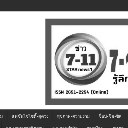
รม
แฟชั่นโซไซตี้-ดูดวง
สุขภาพ-ความงาม
ช็อป-ชิม-ชิล