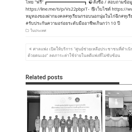
ไทย “ฟรี” ┏━━━━━━━━━━━━━━┓
สั่งซื้อ / สอบถามข้อม
https://line.me/ti/p/Vs22pbpiT-
เว็บไซต์ https:
หมูทองของฝากมงคล#ทุเรียนกรอบนอกนุ่มในไก่ฉีก#ทุเรียนเ
#รับประกันความอร่อยระดับมืออาชีพเกินกว่า 10 ปี
ในประเทศ
แนะแนว
ศาลแพ่ง เปิดให้บริการ “ศูนย์ช่วยเหลือประชาชนที่ดำเนิ
เรื่อง
ด้วยตนเอง” ลดภาระค่าใช้จ่ายในคดีแพ่งที่ไม่ซับซ้อน
Related posts