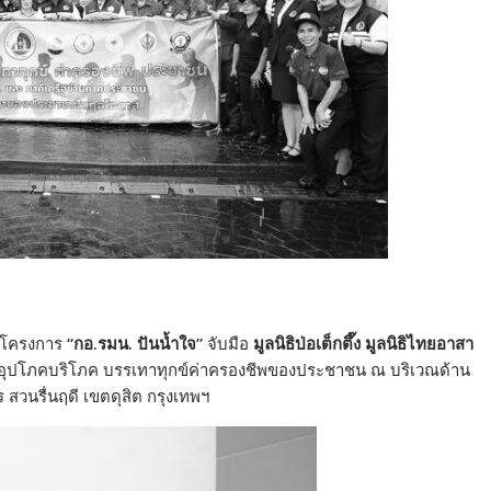
ดโครงการ
“
กอ.รมน. ปันน้ำใจ
”
จับมือ
มูลนิธิป่อเต็กตึ๊ง มูลนิธิไทยอาสา
อุปโภคบริโภค บรรเทาทุกข์ค่าครองชีพของประชาชน ณ บริเวณด้าน
นรื่นฤดี เขตดุสิต กรุงเทพฯ