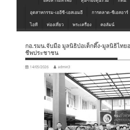
อสังหาริมทรัพย์
หุ้น-กองทุนรวม
กทม.
อุตสาหกรรม-เออีซี-เอสเอมอี
การตลาด-ซีเอสอาร์
ไอที
ท่องเที่ยว
พระเครื่อง
คอลัมน์
กอ.รมน.จับมือ มูลนิธิป่อเต็กตึ๊ง-มูลนิธิ
ชีพประชาชน
14/05/2026
admin3