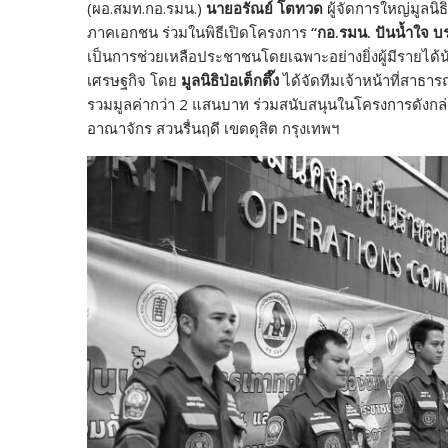
(ผอ.สมท.กอ.รมน.)
นายอรัณย์ โตทวด
ผู้จัดการใหญ่มูลนิ
ภาคเอกชน ร่วมในพิธีเปิดโครงการ
“
กอ.รมน. ปันน้ำใจ 
เป็นการช่วยเหลือประชาชนโดยเฉพาะอย่างยิ่งผู้มีรายไ
เศรษฐกิจ โดย
มูลนิธิป่อเต็กตึ๊ง
ได้จัดทีมเจ้าหน้าที่สาธา
รวมมูลค่ากว่า 2 แสนบาท ร่วมสนับสนุนในโครงการดังก
อาณาจักร สวนรื่นฤดี เขตดุสิต กรุงเทพฯ