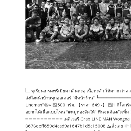
ทุเรียนเกรดพรีเมี่ยม กลิ่นทะลุ เนื้อทะลัก ให้มากกว
ส่งถึงหน้าบ้านทุกออเดอร์ "มีหน้าร้าน" ┗━━━━━━━━━━━
Lineman"
»
500 กรัม. 【ราคา 649.-】
1 กิโลกรั
อยากได้เนื้อแบบไหน "#หมูทองจัดให้" ฟินจนต้องสั่งเพ
━ ━ ━ ━ ━ ━ ━ ━ ━ ━ เดลิเวอรี Grab LINE MAN Wongnai 
8678eeff659d4cad9a1647b1d5c15008
สั่งเลย