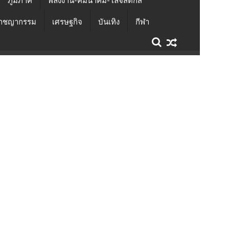
ภูมิภาค
พลังงาน-คมนาคม-โลจิสติกส์
าชญากรรม
เศรษฐกิจ
บันเทิง
กีฬา