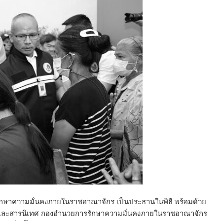
กษาความมั่นคงภายในราชอาณาจักร เป็นประธานในพิธี พร้อมด้วย
และสารนิเทศ กองอำนวยการรักษาความมั่นคงภายในราชอาณาจักร