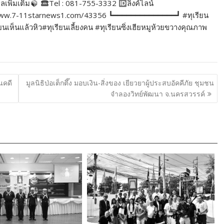
ูลเพิ่มเติม
Tel : 081-755-3332
ลิ้งค์ไลน์
//www.7-11starnews1.com/43356 ┗━━━━━━━━━━━━━━┛ #ทุเรียน
ห็นแล้วหิว#ทุเรียนเลี้ยงคน #ทุเรียนซิ่งเฮียหมูห้วยขวางคุณภาพ
นคดี
มูลนิธิป่อเต็กตึ๊ง มอบเงิน-สิ่งของ เยียวยาผู้ประสบอัคคีภัย ชุมชน
จำลองวิทย์พัฒนา จ.นครสวรรค์