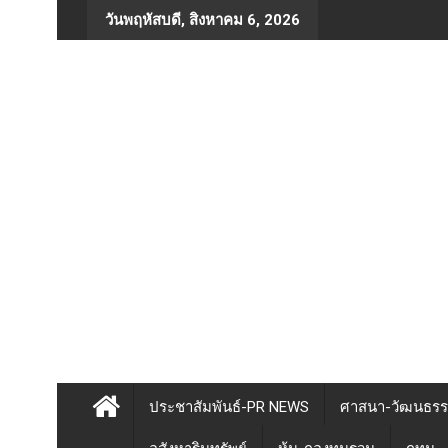
Skip
วันพฤหัสบดี, สิงหาคม 6, 2026
to
content
ประชาสัมพันธ์-PR NEWS
ศาสนา-วัฒนธร