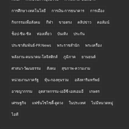
การศึกษา-เทคโนโลยี
การเงิน-การธนาคาร
การเมือง
กิจกรรมเพื่อสังคม
กีฬา
ขายตรง
คลิปข่าว
คอลัมน์
ช็อป-ชิม-ชิล
ท่องเที่ยว
บันเทิง
ประกัน
ประชาสัมพันธ์-PR News
พระราชสำนัก
พระเครื่อง
พลังงาน-คมนาคม-โลจิสติกส์
ภูมิภาค
ยานยนต์
ศาสนา-วัฒนธรรม
สังคม
สุขภาพ-ความงาม
หน่วยงานภาครัฐ
หุ้น-กองทุนรวม
อสังหาริมทรัพย์
อาชญากรรม
อุตสาหกรรม-เออีซี-เอสเอมอี
เกษตร
เศรษฐกิจ
แฟชั่นโซไซตี้-ดูดวง
ในประเทศ
ไม่มีหมวดหมู่
ไอที