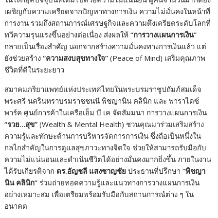
เผชิญกับความเครียดจากปัญหาทางการเงิน ความไม่มั่นคงในหน้าที่
การงาน รวมถึงสถานการณ์เศรษฐกิจและความตึงเครียดระดับโลกที่
ทวีความรุนแรงขึ้นอย่างต่อเนื่อง ส่งผลให้
“
การวางแผนการเงิน
”
กลายเป็นเรื่องสำคัญ นอกจากสร้างความมั่นคงทางการเงินแล้ว แต่
ยังช่วยสร้าง
“
ความสงบสุขทางใจ
”
(Peace of Mind) เสริมคุณภาพ
ชีวิตที่ดีในระยะยาว
สมาคมภริยาแพทย์แห่งประเทศไทยในพระบรมราชูปถัมภ์สมเด็จ
พระศรี นครินทราบรมราชชนนี พิชญานิน คลินิก และ พาราไดซ์
พาร์ค ศูนย์การค้าในเครือเอ็ม บี เค จัดสัมมนา การวางแผนการเงิน
“
รวย…สุข
”
(Wealth & Mental Health) ชวนคุณมาร่วมเสริมสร้าง
ความรู้และทักษะด้านการบริหารจัดการการเงิน ซึ่งถือเป็นหนึ่งใน
กลไกสำคัญในการดูแลสุขภาวะทางจิตใจ ช่วยให้สามารถรับมือกับ
ความไม่แน่นอนและดำเนินชีวิตได้อย่างมั่นคงมากยิ่งขึ้น ภายในงาน
ได้รับเกียรติจาก
ดร.อัญชลี แสงชาญชัย
ประธานที่ปรึกษา
“
พิชญา
นิน คลินิก
”
ร่วมถ่ายทอดความรู้และแนวทางการวางแผนการเงิน
อย่างเหมาะสม เพื่อเตรียมพร้อมรับมือกับสถานการณ์ต่าง ๆ ใน
อนาคต