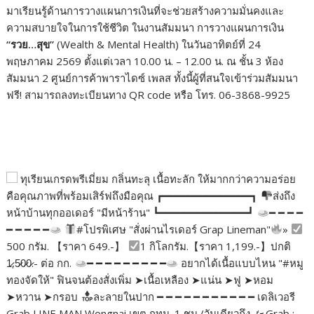
มาเรียนรู้ด้านการวางแผนการเงินที่จะช่วยสร้างความมั่นคงและ
ความสบายใจในการใช้ชีวิต ในงานสัมมนา การวางแผนการเงิน
“
รวย…สุข
”
(Wealth & Mental Health) ในวันอาทิตย์ที่ 24
พฤษภาคม 2569 ตั้งแต่เวลา 10.00 น. – 12.00 น. ณ ชั้น 3 ห้อง
สัมมนา 2 ศูนย์การค้าพาราไดซ์ เพลส ทั้งนี้ผู้ที่สนใจเข้าร่วมสัมมนา
ฟรี! สามารถลงทะเบียนทาง QR code หรือ โทร. 06-3868-9925
ทุเรียนเกรดพรีเมี่ยม กลิ่นทะลุ เนื้อทะลัก ให้มากกว่าความอร่อย
คือคุณภาพที่พร้อมเสิร์ฟถึงมือคุณ ┏━━━━━━━━━━━━━━┓
ส่งถึง
หน้าบ้านทุกออเดอร์ "มีหน้าร้าน" ┗━━━━━━━━━━━━━━┛
━ ━ ━ ━
━ ━ ━ ━ ━
#โปรพิเศษ "สั่งผ่านไรเดอร์ Grap Lineman"
»
500 กรัม. 【ราคา 649.-】
1 กิโลกรัม.【ราคา 1,199.-】ปกติ
1̷,5̷0̷0̷.- ต่อ กก.
━ ━ ━ ━ ━ ━ ━ ━ ━
อยากได้เนื้อแบบไหน "#หมู
ทองจัดให้" ฟินจนต้องสั่งเพิ่ม ➤เนื้อเหลือง ➤แน่น ➤ฟู ➤หอม
➤หวาน ➤กรอบ
ละลายในปาก ━ ━ ━ ━ ━ ━ ━ ━ ━ ━ ━ เดลิเวอรี
Grab LINE MAN Wongnai เขต กทม. 1 ชม./วันเดียวถึง
Grab :