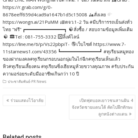
https://r.grab.com/g/0-
8678eeff659d4cad9a1647b1d5c15008
สั่งเลย
https://wongn.ai/21PuMM
ตจว.1-2 วัน #มีบริการรถเย็นส่งทั่ว
ไทย “ฟรี” ┏━━━━━━━━━━━━━━┓
สั่งซื้อ / สอบถามข้อมูลเพิ่มเติม
Tel : 081-755-3332
ลิ้งค์ไลน์
https://line.me/ti/p/Vs22pbpiT-
เว็บไซต์ https://www.7-
11starnews1.com/43356 ┗━━━━━━━━━━━━━━┛ #ทุเรียนหมูทอง
ของฝากมงคล#ทุเรียนกรอบนอกนุ่มในไก่ฉีก#ทุเรียนเห็นแล้ว
หิว#ทุเรียนเลี้ยงคน #ทุเรียนซิ่งเฮียหมูห้วยขวางคุณภาพ #รับประกัน
ความอร่อยระดับมืออาชีพเกินกว่า 10 ปี
ประชาสัมพันธ์-PR News
แนะแนว
ร่วมแสดงไว้อาลัย
เปิดฟุตบอลเยาวชนสานฝัน 4
เรื่อง
จังหวัดชายแดนใต้ คัดไปฝึกทักษะ
ลูกหนังต่างแดน
Related posts