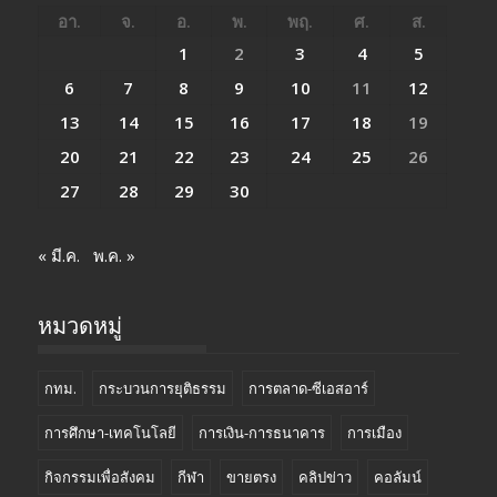
อา.
จ.
อ.
พ.
พฤ.
ศ.
ส.
1
2
3
4
5
6
7
8
9
10
11
12
13
14
15
16
17
18
19
20
21
22
23
24
25
26
27
28
29
30
« มี.ค.
พ.ค. »
หมวดหมู่
กทม.
กระบวนการยุติธรรม
การตลาด-ซีเอสอาร์
การศึกษา-เทคโนโลยี
การเงิน-การธนาคาร
การเมือง
กิจกรรมเพื่อสังคม
กีฬา
ขายตรง
คลิปข่าว
คอลัมน์