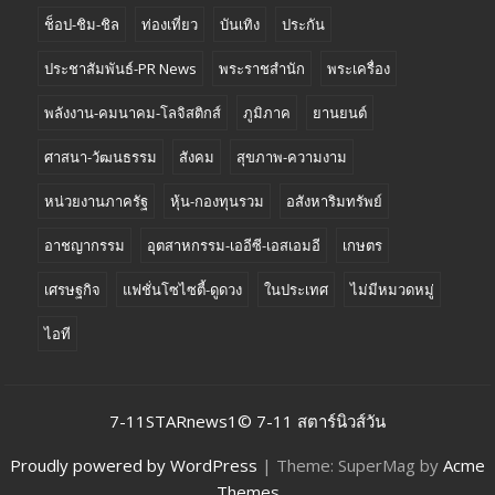
ช็อป-ชิม-ชิล
ท่องเที่ยว
บันเทิง
ประกัน
ประชาสัมพันธ์-PR News
พระราชสำนัก
พระเครื่อง
พลังงาน-คมนาคม-โลจิสติกส์
ภูมิภาค
ยานยนต์
ศาสนา-วัฒนธรรม
สังคม
สุขภาพ-ความงาม
หน่วยงานภาครัฐ
หุ้น-กองทุนรวม
อสังหาริมทรัพย์
อาชญากรรม
อุตสาหกรรม-เออีซี-เอสเอมอี
เกษตร
เศรษฐกิจ
แฟชั่นโซไซตี้-ดูดวง
ในประเทศ
ไม่มีหมวดหมู่
ไอที
7-11STARnews1© 7-11 สตาร์นิวส์วัน
Proudly powered by WordPress
|
Theme: SuperMag by
Acme
Themes