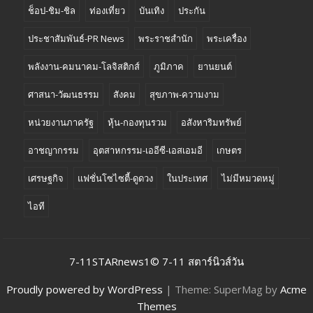
ช็อป-ชิม-ชิล
ท่องเที่ยว
บันเทิง
ประกัน
ประชาสัมพันธ์-PR News
พระราชสำนัก
พระเครื่อง
พลังงาน-คมนาคม-โลจิสติกส์
ภูมิภาค
ยานยนต์
ศาสนา-วัฒนธรรม
สังคม
สุขภาพ-ความงาม
หน่วยงานภาครัฐ
หุ้น-กองทุนรวม
อสังหาริมทรัพย์
อาชญากรรม
อุตสาหกรรม-เออีซี-เอสเอมอี
เกษตร
เศรษฐกิจ
แฟชั่นโซไซตี้-ดูดวง
ในประเทศ
ไม่มีหมวดหมู่
ไอที
7-11STARnews1© 7-11 สตาร์นิวส์วัน
Proudly powered by WordPress
|
Theme: SuperMag by
Acme
Themes