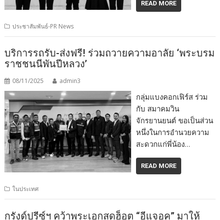
READ MORE
ประชาสัมพันธ์-PR News
บริการรถรับ-ส่งฟรี! ร่วมถวายความอาลัย ‘พระบรม
ราชชนนีพันปีหลวง’
08/11/2025
admin3
กลุ่มแบงคอกเฟิร์ส ร่วม
กับ สมาคมวิน
จักรยานยนต์ ขอเป็นส่วน
หนึ่งในการอำนวยความ
สะดวกแก่พี่น้อง…
READ MORE
ในประเทศ
กรังด์ปรีซ์ฯ คว้าพระเอกสุดฮ็อต “อีแจอุค” มาให้