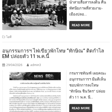
นำสายสื่อสารลงดิน คืน
ทัศนียภาพที่สวยงาม-
เมืองปลอ…
READ MORE
ไอที
อนุกรรมการฯ ไฟเขียวพักโทษ “ทักษิณ” ติดกำไล
EM ปล่อยตัว 11 พ.ค.นี้
29/04/2026
admin3
กรมราชทัณฑ์ เผยคณะ
อนุกรรมการฯ มีมติเห็น
ชอบพักการลงโทษ
“ทักษิณ ชินวัตร” ปล่อย
ตัว 11 พ.ค. นี…
READ MORE