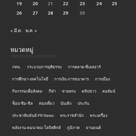
19
20
21
22
23
24
25
26
27
28
29
30
« มี.ค.
พ.ค. »
หมวดหมู่
กทม.
กระบวนการยุติธรรม
การตลาด-ซีเอสอาร์
การศึกษา-เทคโนโลยี
การเงิน-การธนาคาร
การเมือง
กิจกรรมเพื่อสังคม
กีฬา
ขายตรง
คลิปข่าว
คอลัมน์
ช็อป-ชิม-ชิล
ท่องเที่ยว
บันเทิง
ประกัน
ประชาสัมพันธ์-PR News
พระราชสำนัก
พระเครื่อง
พลังงาน-คมนาคม-โลจิสติกส์
ภูมิภาค
ยานยนต์