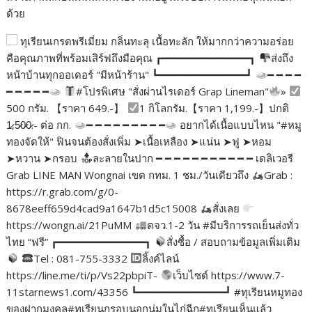
ด้วย
ทุเรียนเกรดพรีเมี่ยม กลิ่นทะลุ เนื้อทะลัก ให้มากกว่าความอร่อย
คือคุณภาพที่พร้อมเสิร์ฟถึงมือคุณ ┏━━━━━━━━━━━━━━┓
ส่งถึง
หน้าบ้านทุกออเดอร์ "มีหน้าร้าน" ┗━━━━━━━━━━━━━━┛
━ ━ ━ ━
━ ━ ━ ━ ━
#โปรพิเศษ "สั่งผ่านไรเดอร์ Grap Lineman"
»
500 กรัม. 【ราคา 649.-】
1 กิโลกรัม.【ราคา 1,199.-】ปกติ
1̷,5̷0̷0̷.- ต่อ กก.
━ ━ ━ ━ ━ ━ ━ ━ ━
อยากได้เนื้อแบบไหน "#หมู
ทองจัดให้" ฟินจนต้องสั่งเพิ่ม ➤เนื้อเหลือง ➤แน่น ➤ฟู ➤หอม
➤หวาน ➤กรอบ
ละลายในปาก ━ ━ ━ ━ ━ ━ ━ ━ ━ ━ ━ เดลิเวอรี
Grab LINE MAN Wongnai เขต กทม. 1 ชม./วันเดียวถึง
Grab :
https://r.grab.com/g/0-
8678eeff659d4cad9a1647b1d5c15008
สั่งเลย
https://wongn.ai/21PuMM
ตจว.1-2 วัน #มีบริการรถเย็นส่งทั่ว
ไทย “ฟรี” ┏━━━━━━━━━━━━━━┓
สั่งซื้อ / สอบถามข้อมูลเพิ่มเติม
Tel : 081-755-3332
ลิ้งค์ไลน์
https://line.me/ti/p/Vs22pbpiT-
เว็บไซต์ https://www.7-
11starnews1.com/43356 ┗━━━━━━━━━━━━━━┛ #ทุเรียนหมูทอง
ของฝากมงคล#ทุเรียนกรอบนอกนุ่มในไก่ฉีก#ทุเรียนเห็นแล้ว