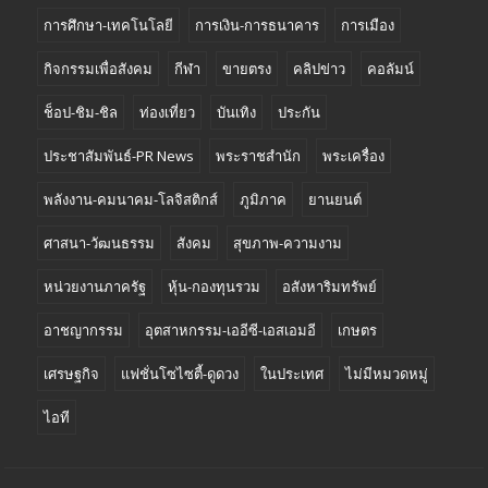
การศึกษา-เทคโนโลยี
การเงิน-การธนาคาร
การเมือง
กิจกรรมเพื่อสังคม
กีฬา
ขายตรง
คลิปข่าว
คอลัมน์
ช็อป-ชิม-ชิล
ท่องเที่ยว
บันเทิง
ประกัน
ประชาสัมพันธ์-PR News
พระราชสำนัก
พระเครื่อง
พลังงาน-คมนาคม-โลจิสติกส์
ภูมิภาค
ยานยนต์
ศาสนา-วัฒนธรรม
สังคม
สุขภาพ-ความงาม
หน่วยงานภาครัฐ
หุ้น-กองทุนรวม
อสังหาริมทรัพย์
อาชญากรรม
อุตสาหกรรม-เออีซี-เอสเอมอี
เกษตร
เศรษฐกิจ
แฟชั่นโซไซตี้-ดูดวง
ในประเทศ
ไม่มีหมวดหมู่
ไอที