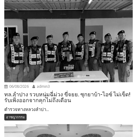
06/08/2026
admin3
ทล.ลำปาง รวบหนุ่มฉี่ม่วง ขี่จยย. ซุกยาบ้า-ไอซ์ ไม่เข็ด!
รับเพิ่งออกจากคุกไม่ถึงเดือน
ตำรวจทางหลวงลำปา...
อาชญากรรม