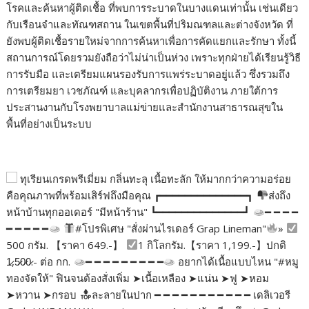
โรคและค้นหาผู้ติดเชื้อ ที่พบการระบาดในบางแดนเท่านั้น เช่นเดียว
กับเรือนจำและทัณฑสถาน ในเขตพื้นที่ปริมณฑลและต่างจังหวัด ที่
ยังพบผู้ติดเชื้อรายใหม่จากการค้นหาเพื่อการคัดแยกและรักษา ทั้งนี้
สถานการณ์โดยรวมยังถือว่าไม่น่าเป็นห่วง เพราะทุกฝ่ายได้เรียนรู้วิธี
การรับมือ และเตรียมแผนรองรับการแพร่ระบาดอยู่แล้ว ซึ่งรวมถึง
การเตรียมยา เวชภัณฑ์ และบุคลากรเพื่อปฏิบัติงาน ภายใต้การ
ประสานงานกับโรงพยาบาลแม่ข่ายและสำนักงานสาธารณสุขใน
พื้นที่อย่างเป็นระบบ
ทุเรียนเกรดพรีเมี่ยม กลิ่นทะลุ เนื้อทะลัก ให้มากกว่าความอร่อย
คือคุณภาพที่พร้อมเสิร์ฟถึงมือคุณ ┏━━━━━━━━━━━━━━┓
ส่งถึง
หน้าบ้านทุกออเดอร์ "มีหน้าร้าน" ┗━━━━━━━━━━━━━━┛
━ ━ ━ ━
━ ━ ━ ━ ━
#โปรพิเศษ "สั่งผ่านไรเดอร์ Grap Lineman"
»
500 กรัม. 【ราคา 649.-】
1 กิโลกรัม.【ราคา 1,199.-】ปกติ
1̷,5̷0̷0̷.- ต่อ กก.
━ ━ ━ ━ ━ ━ ━ ━ ━
อยากได้เนื้อแบบไหน "#หมู
ทองจัดให้" ฟินจนต้องสั่งเพิ่ม ➤เนื้อเหลือง ➤แน่น ➤ฟู ➤หอม
➤หวาน ➤กรอบ
ละลายในปาก ━ ━ ━ ━ ━ ━ ━ ━ ━ ━ ━ เดลิเวอรี