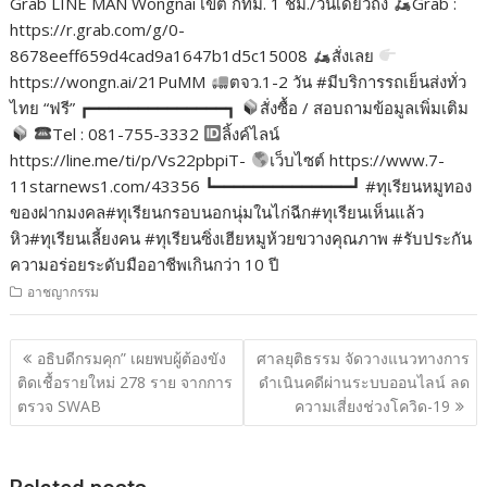
Grab LINE MAN Wongnai เขต กทม. 1 ชม./วันเดียวถึง
Grab :
https://r.grab.com/g/0-
8678eeff659d4cad9a1647b1d5c15008
สั่งเลย
https://wongn.ai/21PuMM
ตจว.1-2 วัน #มีบริการรถเย็นส่งทั่ว
ไทย “ฟรี” ┏━━━━━━━━━━━━━━┓
สั่งซื้อ / สอบถามข้อมูลเพิ่มเติม
Tel : 081-755-3332
ลิ้งค์ไลน์
https://line.me/ti/p/Vs22pbpiT-
เว็บไซต์ https://www.7-
11starnews1.com/43356 ┗━━━━━━━━━━━━━━┛ #ทุเรียนหมูทอง
ของฝากมงคล#ทุเรียนกรอบนอกนุ่มในไก่ฉีก#ทุเรียนเห็นแล้ว
หิว#ทุเรียนเลี้ยงคน #ทุเรียนซิ่งเฮียหมูห้วยขวางคุณภาพ #รับประกัน
ความอร่อยระดับมืออาชีพเกินกว่า 10 ปี
อาชญากรรม
แนะแนว
อธิบดีกรมคุก” เผยพบผู้ต้องขัง
ศาลยุติธรรม จัดวางแนวทางการ
เรื่อง
ติดเชื้อรายใหม่ 278 ราย จากการ
ดำเนินคดีผ่านระบบออนไลน์ ลด
ตรวจ SWAB
ความเสี่ยงช่วงโควิด-19