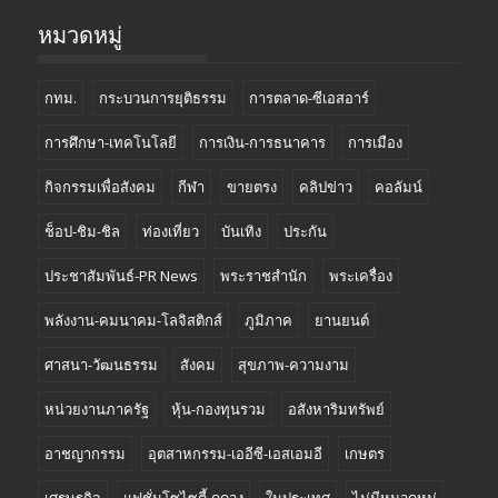
หมวดหมู่
กทม.
กระบวนการยุติธรรม
การตลาด-ซีเอสอาร์
การศึกษา-เทคโนโลยี
การเงิน-การธนาคาร
การเมือง
กิจกรรมเพื่อสังคม
กีฬา
ขายตรง
คลิปข่าว
คอลัมน์
ช็อป-ชิม-ชิล
ท่องเที่ยว
บันเทิง
ประกัน
ประชาสัมพันธ์-PR News
พระราชสำนัก
พระเครื่อง
พลังงาน-คมนาคม-โลจิสติกส์
ภูมิภาค
ยานยนต์
ศาสนา-วัฒนธรรม
สังคม
สุขภาพ-ความงาม
หน่วยงานภาครัฐ
หุ้น-กองทุนรวม
อสังหาริมทรัพย์
อาชญากรรม
อุตสาหกรรม-เออีซี-เอสเอมอี
เกษตร