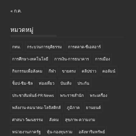
« ก.ค.
หมวดหมู่
กทม.
กระบวนการยุติธรรม
การตลาด-ซีเอสอาร์
การศึกษา-เทคโนโลยี
การเงิน-การธนาคาร
การเมือง
กิจกรรมเพื่อสังคม
กีฬา
ขายตรง
คลิปข่าว
คอลัมน์
ช็อป-ชิม-ชิล
ท่องเที่ยว
บันเทิง
ประกัน
ประชาสัมพันธ์-PR News
พระราชสำนัก
พระเครื่อง
พลังงาน-คมนาคม-โลจิสติกส์
ภูมิภาค
ยานยนต์
ศาสนา-วัฒนธรรม
สังคม
สุขภาพ-ความงาม
หน่วยงานภาครัฐ
หุ้น-กองทุนรวม
อสังหาริมทรัพย์