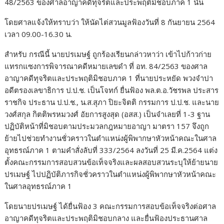
48/2563 ของศาลอาญาคดีทุจริตและประพฤติมิชอบภาค 1 นั้น
โดยศาลแจ้งให้ทราบว่า ให้นัดไต่สวนมูลฟ้องวันที่ 8 กันยายน 2564
เวลา 09.00-16.30 น.
สำหรับ กรณีนี้ นายปรเมษฐ์ ถูกร้องเรียนกล่าวหาว่า เข้าไปก้าวก่าย
แทรกแซงการพิจารณาคดีหมายเลขดำ ที่ อท. 84/2563 ของศาล
อาญาคดีทุจริตและประพฤติมิชอบภาค 1 ที่นายประหยัด พวงจำปา
อดีตรองเลขาธิการ ป.ป.ช. เป็นโจทก์ ยื่นฟ้อง พล.ต.อ.วัชรพล ประสาร
ราชกิจ ประธาน ป.ป.ช., น.ส.สุภา ปิยะจิตติ กรรมการ ป.ป.ช. และนาย
วงศ์สกุล กิตติพรหมวงศ์ อัยการสูงสุด (อสส.) เป็นจำเลยที่ 1-3 ฐาน
ปฏิบัติหน้าที่มิชอบตามประมวลกฎหมายอาญา มาตรา 157 จึงถูก
ย้ายไปช่วยทำงานชั่วคราวในตำแหน่งผู้พิพากษาหัวหน้าคณะในศาล
อุทธรณ์ภาค 1 ตามคำสั่งลับที่ 333/2564 ลงวันที่ 25 มี.ค.2564 แต่ง
ตั้งคณะกรรมการสอบสวนข้อเท็จจริงและผลสอบสวนระบุให้ย้ายนาย
ปรเมษฐ์ ไปปฏิบัติภารกิจชั่วคราวในตำแหน่งผู้พิพากษาหัวหน้าคณะ
ในศาลอุทธรณ์ภาค 1
โดยนายปรเมษฐ์ ได้ยื่นฟ้อง 3 คณะกรรมการสอบข้อเท็จจริงต่อศาล
อาญาคดีทุจริตและประพฤติมิชอบกลาง และยื่นฟ้องประธานศาล