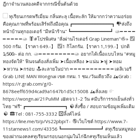
ฎีกาจำนวนสองคดีจากกรณีขั้นต้นด้วย
ทุเรียนเกรดพรีเมี่ยม กลิ่นทะลุ เนื้อทะลัก ให้มากกว่าความอร่อย
คือคุณภาพที่พร้อมเสิร์ฟถึงมือคุณ ┏━━━━━━━━━━━━━━┓
ส่งถึง
หน้าบ้านทุกออเดอร์ "มีหน้าร้าน" ┗━━━━━━━━━━━━━━┛
━ ━ ━ ━
━ ━ ━ ━ ━
#โปรพิเศษ "สั่งผ่านไรเดอร์ Grap Lineman"
»
500 กรัม. 【ราคา 649.-】
1 กิโลกรัม.【ราคา 1,199.-】ปกติ
1̷,5̷0̷0̷.- ต่อ กก.
━ ━ ━ ━ ━ ━ ━ ━ ━
อยากได้เนื้อแบบไหน "#หมู
ทองจัดให้" ฟินจนต้องสั่งเพิ่ม ➤เนื้อเหลือง ➤แน่น ➤ฟู ➤หอม
➤หวาน ➤กรอบ
ละลายในปาก ━ ━ ━ ━ ━ ━ ━ ━ ━ ━ ━ เดลิเวอรี
Grab LINE MAN Wongnai เขต กทม. 1 ชม./วันเดียวถึง
Grab :
https://r.grab.com/g/0-
8678eeff659d4cad9a1647b1d5c15008
สั่งเลย
https://wongn.ai/21PuMM
ตจว.1-2 วัน #มีบริการรถเย็นส่งทั่ว
ไทย “ฟรี” ┏━━━━━━━━━━━━━━┓
สั่งซื้อ / สอบถามข้อมูลเพิ่มเติม
Tel : 081-755-3332
ลิ้งค์ไลน์
https://line.me/ti/p/Vs22pbpiT-
เว็บไซต์ https://www.7-
11starnews1.com/43356 ┗━━━━━━━━━━━━━━┛ #ทุเรียนหมูทอง
ของฝากมงคล#ทุเรียนกรอบนอกนุ่มในไก่ฉีก#ทุเรียนเห็นแล้ว