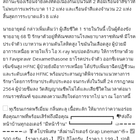
สถานะของเรือนจำยังคงที่ต่อเนื่องกันเป็นวันที่ 2 คือมีเรือนจำสีขาวที่
ไม่พบการแพร่ระบาด 112 แห่ง และเรือนจำสีแดงจำนวน 22 แห่ง
สิ้นสุดการระบาดแล้ว 8 แห่ง
นายอายุตม์ กล่าวเพิ่มเติมว่า ผู้เสียชีวิต 1 รายในวันนี้ เป็นผู้ต้องขัง
ชายอายุ 68 ปี รักษาตัวอยู่ที่ทัณฑสถานโรงพยาบาลราชทัณฑ์ มีโรค
ประจำตัว เบาหวาน ความดันโลหิตสูง ไขมันในเลือดสูง ผู้ป่วยมี
อาการเหนื่อย หายใจเร็ว ไอ X-ray พบปอดอักเสบ ให้การรักษาด้วย
ยา Favipiravir Dexamethasone ยาโรคประจำตัว ออกซิเจนความ
เข้มข้นสูง HFNC ผู้ป่วยยังมีอาการเหนื่อย ได้ปรับเพิ่มยาฉีดปฏิชีวนะ
และระดับเครื่อง HFNC พร้อมประสานญาติพิจารณาแนวทางการ
รักษาโดยการรักษาประคับประคอง จนกระทั่งในวันที่ 24 กรกฎาคม
2564 ผู้ป่วยซึมลง วัดสัญญาณชีพไม่ได้และเสียชีวิตในเวลาต่อมา
กรมราชทัณฑ์ ขอแสดงความเสียใจต่อการจากไป มา ณ โอกาสนี้
ทุเรียนเกรดพรีเมี่ยม กลิ่นทะลุ เนื้อทะลัก ให้มากกว่าความอร่อย
คือคุณภาพที่พร้อมเสิร์ฟถึงมือคุณ ┏━━━━━━━━━━━━━━┓
ส่งถึง
หน้าบ้านทุกออเดอร์ "มีหน้าร้าน" ┗━━━━━━━━━━━━━━┛
━ ━ ━ ━
━ ━ ━ ━ ━
#โปรพิเศษ "สั่งผ่านไรเดอร์ Grap Lineman"
»
500 กรัม. 【ราคา 649.-】
1 กิโลกรัม.【ราคา 1,199.-】ปกติ