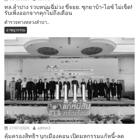
ทล.ลำปาง รวบหนุ่มฉี่ม่วง ขี่จยย. ซุกยาบ้า-ไอซ์ ไม่เข็ด!
รับเพิ่งออกจากคุกไม่ถึงเดือน
ตำรวจทางหลวงลำปา...
อาชญากรรม
27/07/2026
admin3
คุ้มครองสิทธิฯ บุกเมืองคอน เปิดมหกรรมแก้หนี้-ลด