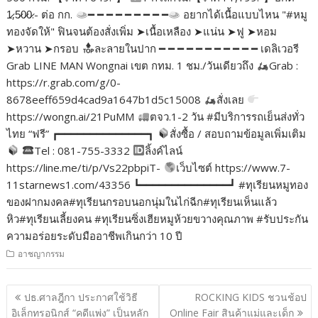
1̷,5̷0̷0̷.- ต่อ กก.
━ ━ ━ ━ ━ ━ ━ ━ ━
อยากได้เนื้อแบบไหน "#หมู
ทองจัดให้" ฟินจนต้องสั่งเพิ่ม ➤เนื้อเหลือง ➤แน่น ➤ฟู ➤หอม
➤หวาน ➤กรอบ
ละลายในปาก ━ ━ ━ ━ ━ ━ ━ ━ ━ ━ ━ เดลิเวอรี
Grab LINE MAN Wongnai เขต กทม. 1 ชม./วันเดียวถึง
Grab :
https://r.grab.com/g/0-
8678eeff659d4cad9a1647b1d5c15008
สั่งเลย
https://wongn.ai/21PuMM
ตจว.1-2 วัน #มีบริการรถเย็นส่งทั่ว
ไทย “ฟรี” ┏━━━━━━━━━━━━━━┓
สั่งซื้อ / สอบถามข้อมูลเพิ่มเติม
Tel : 081-755-3332
ลิ้งค์ไลน์
https://line.me/ti/p/Vs22pbpiT-
เว็บไซต์ https://www.7-
11starnews1.com/43356 ┗━━━━━━━━━━━━━━┛ #ทุเรียนหมูทอง
ของฝากมงคล#ทุเรียนกรอบนอกนุ่มในไก่ฉีก#ทุเรียนเห็นแล้ว
หิว#ทุเรียนเลี้ยงคน #ทุเรียนซิ่งเฮียหมูห้วยขวางคุณภาพ #รับประกัน
ความอร่อยระดับมืออาชีพเกินกว่า 10 ปี
อาชญากรรม
แนะแนว
ปธ.ศาลฎีกา ประกาศใช้วิธี
ROCKING KIDS ชวนช้อป
เรื่อง
อิเล็กทรอนิกส์ “คดีแพ่ง” เป็นหลัก
Online Fair สินค้าแม่และเด็ก