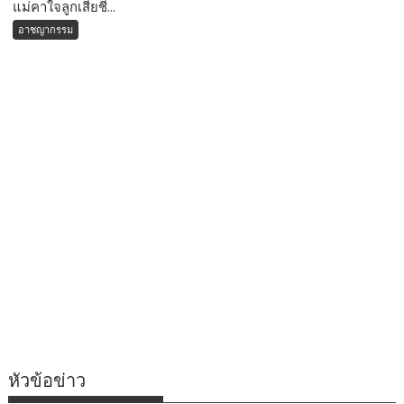
แม่คาใจลูกเสียชี...
อาชญากรรม
หัวข้อข่าว