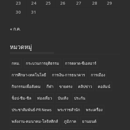
23
24
25
26
27
28
29
30
31
« ก.ค.
หมวดหมู่
กทม.
กระบวนการยุติธรรม
การตลาด-ซีเอสอาร์
การศึกษา-เทคโนโลยี
การเงิน-การธนาคาร
การเมือง
กิจกรรมเพื่อสังคม
กีฬา
ขายตรง
คลิปข่าว
คอลัมน์
ช็อป-ชิม-ชิล
ท่องเที่ยว
บันเทิง
ประกัน
ประชาสัมพันธ์-PR News
พระราชสำนัก
พระเครื่อง
พลังงาน-คมนาคม-โลจิสติกส์
ภูมิภาค
ยานยนต์